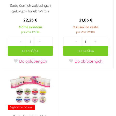
Sada ôsmich základných
gélových farieb Wilton
22,25 €
21,06 €
Máme skladom
2 kusov na ceste
pri Vás 12.08.
pri Vás 26.08.
-
+
-
+
DO KOŠÍKA
DO KOŠÍKA
Do obľúbených
Do obľúbených
Výhodné balení