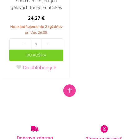
Sada ôsmich jedlých
gélových farieb FunCakes
24,27 €
Naskladňujeme do 2 týždňov
pri Vás 26.08.
-
+
DO KOŠÍKA
Do obľúbených
Doprava zdarma
Zľava za vernosť