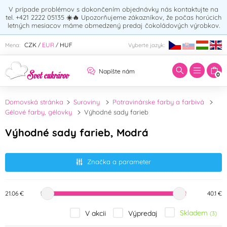
V prípade problémov s dokončením objednávky nás kontaktujte na
tel. +421 2222 05135
☀️🔥
Upozorňujeme zákazníkov, že počas horúcich
letných mesiacov máme obmedzený predaj čokoládových výrobkov.
Zadajte hľadaný výraz:
CZK
EUR
HUF
Mena:
Vyberte jazyk:
/
/
Napíšte nám
0
Domovská stránka
Suroviny
Potravinárske farby a farbivá
Gélové farby, gélovky
Výhodné sady farieb
Výhodné sady farieb, Modrá
Značka a parameter
21.06 €
40.1 €
Skladem
V akcii
Výpredaj
(3)