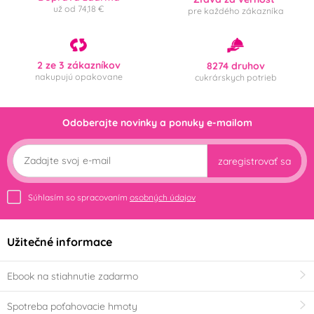
už od 74,18 €
pre každého zákazníka
2 ze 3 zákazníkov
8274 druhov
nakupujú opakovane
cukrárskych potrieb
Odoberajte novinky a ponuky e-mailom
zaregistrovať sa
Súhlasím so spracovaním
osobných údajov
Užitečné informace
Ebook na stiahnutie zadarmo
Spotreba poťahovacie hmoty