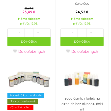
čokoládu
29,67 €
Zelená
Zlatá
(5)
(2)
23,49 €
24,52 €
Máme skladom
Máme skladom
pri Vás 12.08.
pri Vás 12.08.
Žlutá
(5)
-
+
-
+
Výrobce deklaruje
DO KOŠÍKA
DO KOŠÍKA
E171 Free
Vhodné pro
(2)
Do obľúbených
Do obľúbených
vegetariány
(1)
Košer (kosher)
(1)
Posledný kus na sklade
Sada ôsmich farieb na
Najviac predávané
airbrush bez alkoholu 8x14
Výhodné balení
ml