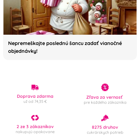
Srdíčka
(0)
Príchuť (aróma)
Mandle
Vanilka
(0)
(0)
Nepremeškajte poslednú šancu zadať vianočné
objednávky!
Farba
Bílá
Černá
(0)
(0)
Červená
Modrá
(0)
(0)
Doprava zdarma
Zľava za vernosť
Šedá
Žlutá
(0)
(0)
už od 74,35 €
pre každého zákazníka
Materiál
2 ze 3 zákazníkov
8275 druhov
Kov
Plast
(0)
(0)
nakupujú opakovane
cukrárskych potrieb