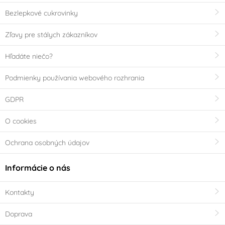
Bezlepkové cukrovinky
Veľká noc
Vánoce
Zľavy pre stálych zákazníkov
Frozen - Ledové
království
Hľadáte niečo?
Použití
Podmienky používania webového rozhrania
nevhodné do myčky
nevhodné do
GDPR
nádobí
mikrovlnnné trouby
O cookies
v elektrické troubě
v plynové troubě
Ochrana osobných údajov
v horkovzdušné
v mrazničce
Informácie o nás
troubě
Kontakty
Krajina pôvodu
Doprava
BE
NL