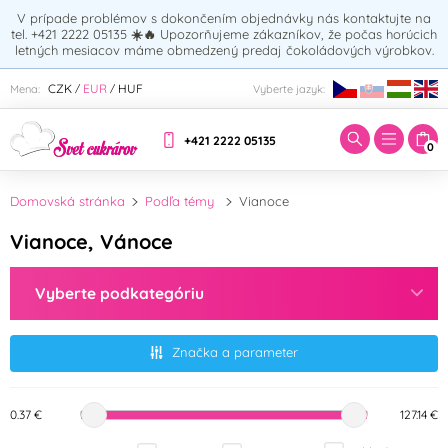
V prípade problémov s dokončením objednávky nás kontaktujte na
tel. +421 2222 05135
☀️🔥
Upozorňujeme zákazníkov, že počas horúcich
letných mesiacov máme obmedzený predaj čokoládových výrobkov.
Zadajte hľadaný výraz:
CZK
EUR
HUF
Mena:
Vyberte jazyk:
/
/
+421 2222 05135
0
Domovská stránka
Podľa témy
Vianoce
Vianoce, Vánoce
Vyberte podkategóriu
Značka a parameter
0.37 €
127.14 €