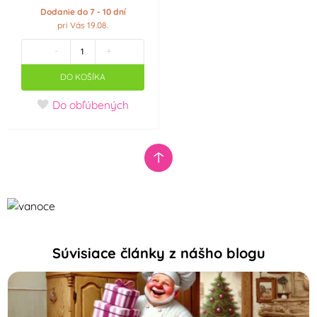
(0)
Dodanie do 7 - 10 dní
pri Vás 19.08.
MFP Paper
ORION
(1)
(0)
-
+
DO KOŠÍKA
Ostatní
Patchwork Cutters
(0)
(0)
Do obľúbených
PME
RAPPA
(0)
(0)
Silikomart
Smart Cook
(0)
(0)
Smolík
Wilton
(0)
(0)
Zeelandia
(0)
Súvisiace články z nášho blogu
Tvar vykrajovátka
Anděl
Kometa
(0)
(0)