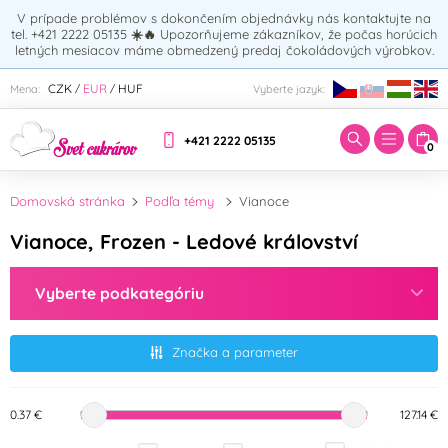
V prípade problémov s dokončením objednávky nás kontaktujte na
tel. +421 2222 05135
☀️🔥
Upozorňujeme zákazníkov, že počas horúcich
letných mesiacov máme obmedzený predaj čokoládových výrobkov.
Zadajte hľadaný výraz:
CZK
EUR
HUF
Mena:
Vyberte jazyk:
/
/
+421 2222 05135
0
Domovská stránka
Podľa témy
Vianoce
Vianoce, Frozen - Ledové království
Vyberte podkategóriu
Značka a parameter
0.37 €
127.14 €