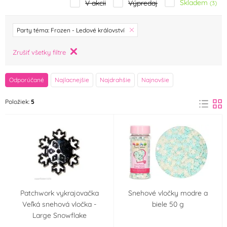
Skladem
V akcii
Výpredaj
(3)
značka
Party téma: Frozen - Ledové království
AROCO
Arpex
Zrušiť všetky filtre
(0)
(0)
Barbara Luijckx
Blex
Odporúčané
Najlacnejšie
Najdrahšie
Najnovšie
(0)
(0)
Položiek:
5
Dobla
Felcman
(0)
(0)
Flexmetal
Frischmann
(0)
(0)
FunCakes
GUIRCA
(1)
(0)
GUIRMA
Kingcakes
(0)
(0)
Patchwork vykrajovačka
Snehové vločky modre a
Veľká snehová vločka -
biele 50 g
Large Snowflake
Kovovýroba Jeníkov
Laped
(0)