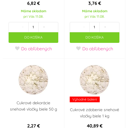
(0)
6,82 €
3,76 €
Máme skladom
Máme skladom
pri Vás 11.08.
pri Vás 11.08.
MFP Paper
ORION
(0)
(0)
-
+
-
+
Ostatní
Patchwork Cutters
(0)
(1)
DO KOŠÍKA
DO KOŠÍKA
Do obľúbených
Do obľúbených
PME
RAPPA
(1)
(0)
Silikomart
Smart Cook
(0)
(0)
Smolík
Wilton
(0)
(0)
Zeelandia
(0)
Výhodné balení
Cukrové dekorácie
Tvar vykrajovátka
snehové vločky biele 50 g
Cukrové zdobenie snehové
vločky biele 1 kg
Anděl
Kometa
(0)
(0)
2,27 €
40,89 €