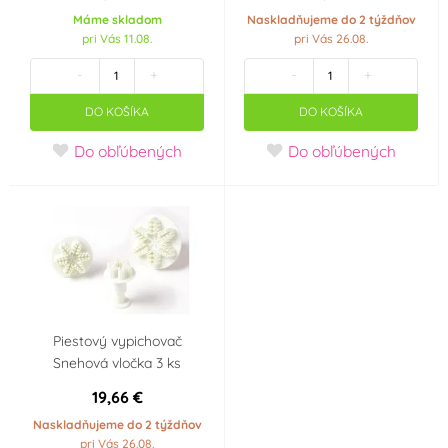
Máme skladom
Naskladňujeme do 2 týždňov
Srdíčka
(0)
pri Vás 11.08.
pri Vás 26.08.
-
+
-
+
Príchuť (aróma)
DO KOŠÍKA
DO KOŠÍKA
Mandle
Vanilka
(0)
(0)
Do obľúbených
Do obľúbených
Farba
Bílá
Černá
(3)
(0)
Červená
Modrá
(0)
(1)
Šedá
Žlutá
(0)
(0)
Piestový vypichovač
Snehová vločka 3 ks
Materiál
19,66 €
Kov
Plast
(0)
(0)
Naskladňujeme do 2 týždňov
pri Vás 26.08.