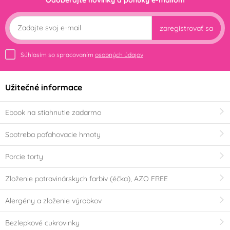
Odoberajte novinky a ponuky e-mailom
TH
Holandsko
zaregistrovať sa
VÝPRODEJ - Poslední šance ke koupi
Súhlasím so spracovaním
osobných údajov
Užitečné informace
Ebook na stiahnutie zadarmo
Spotreba poťahovacie hmoty
Porcie torty
Zloženie potravinárskych farbív (éčka), AZO FREE
Alergény a zloženie výrobkov
Bezlepkové cukrovinky