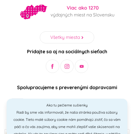
Viac ako 1270
výdajných miest na Slovensku
Všetky miesta
Pridajte sa aj na sociálnych sieťach
Spolupracujeme s preverenými dopravcami
Ako tu pečieme sušienky
Radi by sme vás informovali, že naša stránka používa súbory
Bezpečný a jednoduchý spôsob platieb
cookie. Tieto malé súbory cookie nám pomáhajú zistiť, čo sa vám
páči a čo vás zaujíma, aby sme mohli zlepšiť vaše skúsenosti na
stránke. Ak vás to zaujíma viac a máte radi
dlhé čítanie
, v pätičke