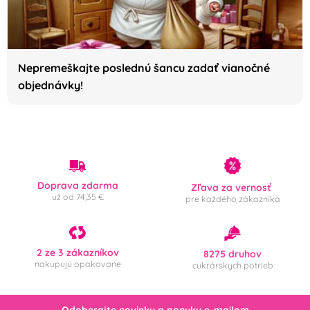
Veľká noc
Vánoce
Frozen - Ledové
Nepremeškajte poslednú šancu zadať vianočné
království
objednávky!
Použití
nevhodné do myčky
nevhodné do
nádobí
mikrovlnnné trouby
v elektrické troubě
v plynové troubě
Doprava zdarma
Zľava za vernosť
už od 74,35 €
pre každého zákazníka
v horkovzdušné
v mrazničce
troubě
2 ze 3 zákazníkov
8275 druhov
nakupujú opakovane
cukrárskych potrieb
Krajina pôvodu
BE
NL