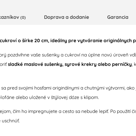
kazníkov
Doprava a dodanie
Garancia
(0)
ukroví o šírke 20 cm, ideálny pre vytváranie originálnych 
rý pozdvihne vaše sušenky a cukroví na úplne novú úroveň vďa
oriť
sladké maslové sušenky, syrové krekry alebo perníčky
,
sa pred svojimi hosťami originálnymi a chutnými výtvormi, ak
lofáne alebo uložené v štýlovej dóze s klipom.
ejom, čím ho impregnujete a cesto sa nebude lepiť. Po použití či
 uschnúť.