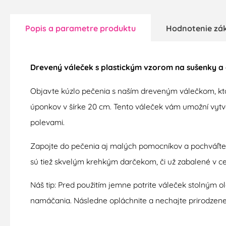
Popis a parametre produktu
Hodnotenie zá
Drevený váleček s plastickým vzorom na sušenky a c
Objavte kúzlo pečenia s naším dreveným válečkom, kto
úponkov v šírke 20 cm. Tento váleček vám umožní vytv
polevami.
Zapojte do pečenia aj malých pomocníkov a pochváľte 
sú tiež skvelým krehkým darčekom, či už zabalené v ce
Náš tip: Pred použitím jemne potrite váleček stolným ol
namáčania. Následne opláchnite a nechajte prirodzene