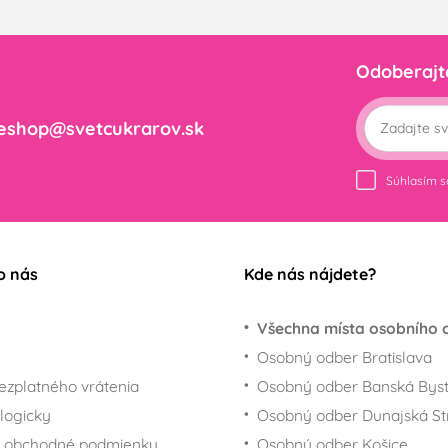
Odoberajt
eshop@svetcukrarov.sk
Súhlasím 
o nás
Kde nás nájdete?
Všechna místa osobního 
Osobný odber Bratislava
ezplatného vrátenia
Osobný odber Banská Byst
logicky
Osobný odber Dunajská St
 obchodné podmienky
Osobný odber Košice