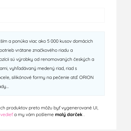
ejším a ponúka viac ako 5 000 kusov domácich
otrieb vrátane značkového riadu a
spozícii sú výrobky od renomovaných českých a
ami, vyhľadávaný medený riad, riad s
cele, silikónové formy na pečenie atď. ORION
dy...
nych produktov preto môžu byť vygenerované UI,
 vedieť
a my vám pošleme
malý darček
.