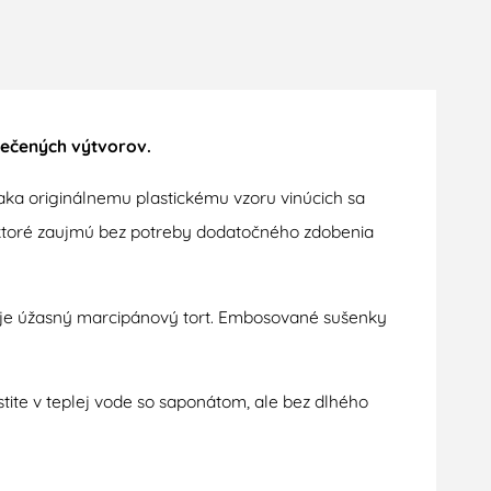
pečených výtvorov.
ka originálnemu plastickému vzoru vinúcich sa
 ktoré zaujmú bez potreby dodatočného zdobenia
o je úžasný marcipánový tort. Embosované sušenky
stite v teplej vode so saponátom, ale bez dlhého