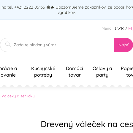
na tel. +421 2222 05135
☀️🔥
Upozorňujeme zákazníkov, že počas ho
výrobkov.
CZK
E
Mena:
/
Nájsť
orácie a
Kuchynské
Domácí
Oslavy a
Papi
lovanie
potreby
tovar
party
to
Valčeky a žehličky
Drevený váleček na ces