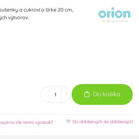
ušenky a cukroví o šírke 20 cm,
ých výtvorov.
Do košíka
-
+
Do obľúbených
do obľúbených
aujíma vás tento výrobok?