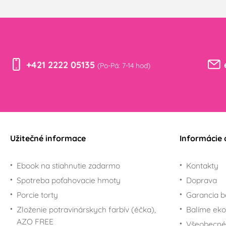
+421 2222 05135
(Po-Pá: 7-14 hod)
Užitečné informace
Informácie 
Ebook na stiahnutie zadarmo
Kontakty
Spotreba poťahovacie hmoty
Doprava
Porcie torty
Garancia b
Zloženie potravinárskych farbív (éčka),
Balíme eko
AZO FREE
Všeobecné