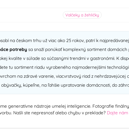
Valčeky a žehličky
sobí na českom trhu už viac ako 25 rokov, patrí k najpredávan
áce potreby
sa snaží ponúkať komplexný sortiment domácich p
kej kvalite v súlade so súčasnými trendmi v gastronómii. K di
ete tu sortiment riadu vyrobeného najmodernejšími technológi
chom na zdravé varenie, viacvrstvový riad z nehrdzavejúcej o
 obývačky, kúpeľne, na ľahšie upratovanie domácnosti, do záhra
me generatívne nástroje umelej inteligencie. Fotografie finál
ú tvorbu. Našli ste nepresnosť alebo chybu v preklade?
Dajte nám