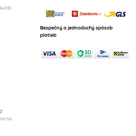
kuláš
Bezpečný a jednoduchý spôsob
platieb
0
st na