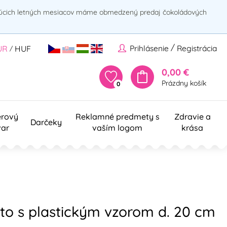
rúcich letných mesiacov máme obmedzený predaj čokoládových
/
Prihlásenie
Registrácia
UR
HUF
/
0,00 €
Prázdny košík
0
erový
Reklamné predmety s
Zdravie a
Darčeky
var
vaším logom
krása
to s plastickým vzorom d. 20 cm