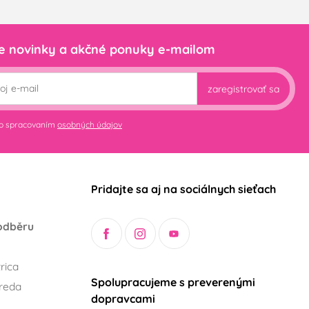
e novinky a akčné ponuky e-mailom
zaregistrovať sa
so spracovaním
osobných údajov
Pridajte sa aj na sociálnych sieťach
odběru
rica
Spolupracujeme s preverenými
reda
dopravcami