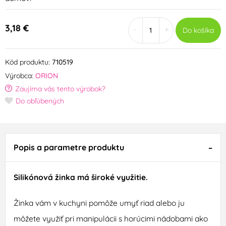
3,18 €
-
+
Do košíka
Kód produktu:
710519
Výrobca:
ORION
Zaujíma vás tento výrobok?
Do obľúbených
Popis a parametre produktu
Silikónová
žinka
má
široké využitie
.
Žinka
vám v
kuchyni
pomôže
umyť riad
alebo ju
môžete
využiť pri
manipulácii
s
horúcimi
nádobami
ako