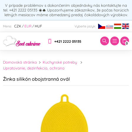
V prípade problémov s dokončením objednávky nás kontaktujte na
tel. +421 2222 05135
☀️🔥
Upozorňujeme zákazníkov, že počas horúcich
letných mesiacov máme obmedzený predaj čokoládových výrobkov.
Zadajte hľadaný výraz:
CZK
EUR
HUF
Mena:
Vyberte jazyk:
/
/
+421 2222 05135
0
Domovská stránka
Kuchynské potreby
Upratovanie, dezinfekcia, ochrana
Žinka silikón obojstranná ovál