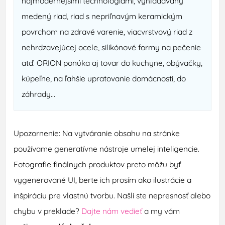
najmodernejšími technológiami, vyhľadávaný
medený riad, riad s nepriľnavým keramickým
povrchom na zdravé varenie, viacvrstvový riad z
nehrdzavejúcej ocele, silikónové formy na pečenie
atď. ORION ponúka aj tovar do kuchyne, obývačky,
kúpeľne, na ľahšie upratovanie domácnosti, do
záhrady...
Upozornenie: Na vytváranie obsahu na stránke
používame generatívne nástroje umelej inteligencie.
Fotografie finálnych produktov preto môžu byť
vygenerované UI, berte ich prosím ako ilustrácie a
inšpiráciu pre vlastnú tvorbu. Našli ste nepresnosť alebo
chybu v preklade?
Dajte nám vedieť
a my vám