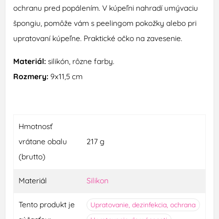
ochranu
pred
popálením
.
V
kúpeľni
nahradí
umývaciu
špongiu
,
pomôže
vám s
peelingom
pokožky
alebo
pri
upratovaní
kúpeľne
.
Praktické očko na
zavesenie
.
Materiál
:
silikón
,
rôzne farby
.
Rozmery
:
9x11,5
cm
Hmotnosť
vrátane obalu
217 g
(brutto)
Materiál
Silikon
Tento produkt je
Upratovanie, dezinfekcia, ochrana