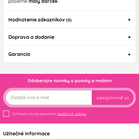
pošleme
malý darček
.
Hodnotenie zákazníkov
(0)
Doprava a dodanie
Garancia
Odoberajte novinky a ponuky e-mailom
zaregistrovať sa
Súhlasím so spracovaním
osobných údajov
Užitečné informace