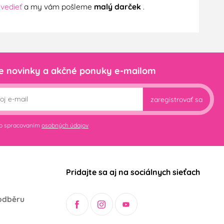
 vedieť
a my vám pošleme
malý darček
.
e novinky a akčné ponuky e-mailom
zaregistrovať sa
so spracovaním
osobných údajov
Pridajte sa aj na sociálnych sieťach
odběru