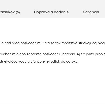
kazníkov
Doprava a dodanie
Garancia
(0)
a riad pred poškodením. Zníži sa tak množstvo striekajúcej vody
abaním alebo zabráňte poškodeniu náradia. Aj s týmito probl
riekajúcu vodu a uľahčuje jej odtok do odtoku.