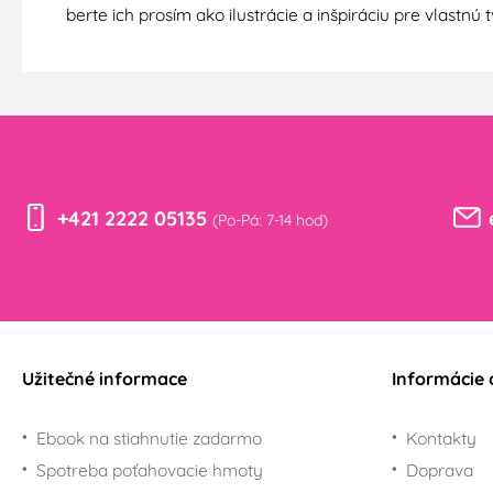
berte ich prosím ako ilustrácie a inšpiráciu pre vlastn
+421 2222 05135
(Po-Pá: 7-14 hod)
Užitečné informace
Informácie 
Ebook na stiahnutie zadarmo
Kontakty
Spotreba poťahovacie hmoty
Doprava