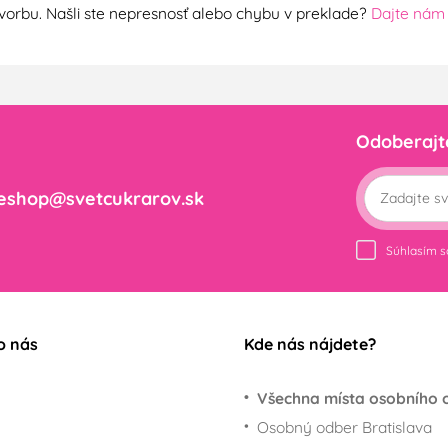
ú tvorbu. Našli ste nepresnosť alebo chybu v preklade?
Dajte nám
Odoberajt
eshop@svetcukrarov.sk
Súhlasím 
o nás
Kde nás nájdete?
Všechna místa osobního 
Osobný odber Bratislava