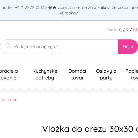
na tel. +421 2222 05135
☀️🔥
Upozorňujeme zákazníkov, že počas ho
výrobkov.
CZK
E
Mena:
/
Nájsť
orácie a
Kuchynské
Domácí
Oslavy a
Papi
lovanie
potreby
tovar
party
to
, ochrana
Vložka do drezu 30x30