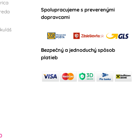
rica
Spolupracujeme s preverenými
reda
dopravcami
kuláš
Bezpečný a jednoduchý spôsob
platieb
0