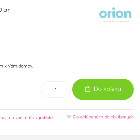
0 cm.
om k Vám domov.
Do košíka
-
+
Do obľúbených
do obľúbených
aujíma vás tento výrobok?