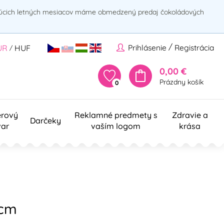
rúcich letných mesiacov máme obmedzený predaj čokoládových
/
Prihlásenie
Registrácia
UR
HUF
/
0,00 €
Prázdny košík
0
erový
Reklamné predmety s
Zdravie a
Darčeky
var
vaším logom
krása
 cm