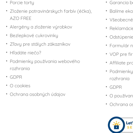
Porcie torty
Garancia b
Zloženie potravinárskych farbív (éčka),
Balíme eko
AZO FREE
Všeobecné
Alergény a zloženie výrobkov
Reklamáci
Bezlepkové cukrovinky
Odstúpenie
Zľavy pre stálych zákazníkov
Formulár n
Hľadáte niečo?
VOP pre fi
Podmienky používania webového
Affiliate p
rozhrania
Podmienky
GDPR
rozhrania
O cookies
GDPR
Ochrana osobných údajov
O používan
Ochrana o