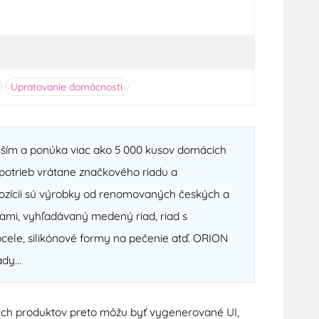
Upratovanie domácnosti
ejším a ponúka viac ako 5 000 kusov domácich
otrieb vrátane značkového riadu a
spozícii sú výrobky od renomovaných českých a
ami, vyhľadávaný medený riad, riad s
cele, silikónové formy na pečenie atď. ORION
dy...
nych produktov preto môžu byť vygenerované UI,