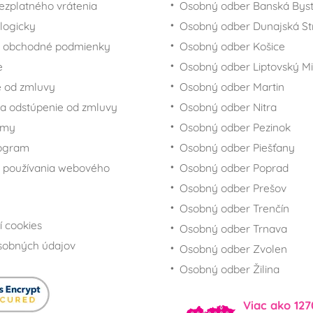
ezplatného vrátenia
Osobný odber Banská Byst
logicky
Osobný odber Dunajská St
 obchodné podmienky
Osobný odber Košice
e
Osobný odber Liptovský Mi
 od zmluvy
Osobný odber Martin
a odstúpenie od zmluvy
Osobný odber Nitra
rmy
Osobný odber Pezinok
rogram
Osobný odber Piešťany
 používania webového
Osobný odber Poprad
Osobný odber Prešov
Osobný odber Trenčín
í cookies
Osobný odber Trnava
sobných údajov
Osobný odber Zvolen
Osobný odber Žilina
Viac ako 127