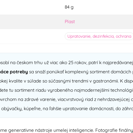
84 g
Plast
Upratovanie, dezinfekcia, ochrana
sobí na českom trhu už viac ako 25 rokov, patrí k najpredávan
áce potreby
sa snaží ponúkať komplexný sortiment domácich p
kej kvalite v súlade so súčasnými trendmi v gastronómii. K di
ete tu sortiment riadu vyrobeného najmodernejšími technológi
chom na zdravé varenie, viacvrstvový riad z nehrdzavejúcej o
 obývačky, kúpeľne, na ľahšie upratovanie domácnosti, do záhra
me generatívne nástroje umelej inteligencie. Fotografie finál