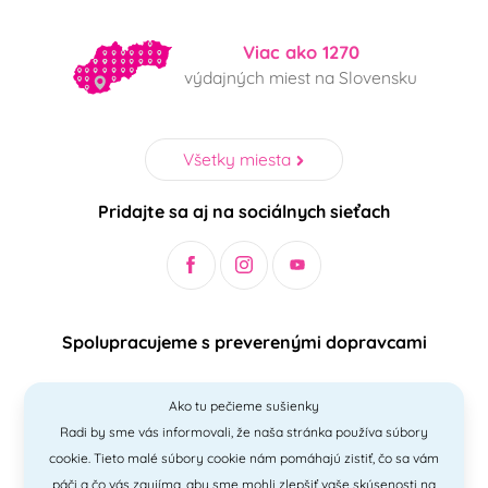
Viac ako 1270
výdajných miest na Slovensku
Všetky miesta
Pridajte sa aj na sociálnych sieťach
Spolupracujeme s preverenými dopravcami
Ako tu pečieme sušienky
Radi by sme vás informovali, že naša stránka používa súbory
Bezpečný a jednoduchý spôsob platieb
cookie. Tieto malé súbory cookie nám pomáhajú zistiť, čo sa vám
páči a čo vás zaujíma, aby sme mohli zlepšiť vaše skúsenosti na