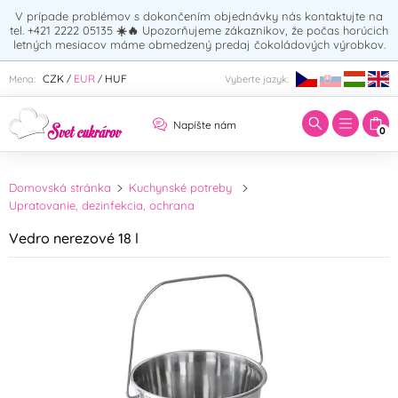
V prípade problémov s dokončením objednávky nás kontaktujte na
tel. +421 2222 05135
☀️🔥
Upozorňujeme zákazníkov, že počas horúcich
letných mesiacov máme obmedzený predaj čokoládových výrobkov.
Zadajte hľadaný výraz:
CZK
EUR
HUF
Mena:
Vyberte jazyk:
/
/
Napíšte nám
0
Domovská stránka
Kuchynské potreby
Upratovanie, dezinfekcia, ochrana
Vedro nerezové 18 l