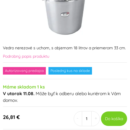
Vedro nerezové s uchom, s objemom 18 litrov a priemerom 33 cm.
Podrobný popis produktu
Autorizovaný predajca
Posledný kus na sklade
Máme skladom 1 ks
V utorok 11.08.
Môže byť k odberu alebo kuriérom k Vám
domov.
26,81 €
-
+
Do košíka