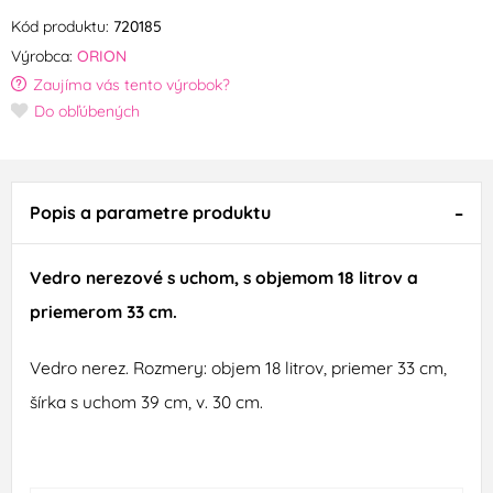
Kód produktu:
720185
Výrobca:
ORION
Zaujíma vás tento výrobok?
Do obľúbených
Popis a parametre produktu
Vedro
nerezové s uchom, s objemom
18
litrov a
priemer
om
33
cm
.
Vedro
nerez
.
Rozmery
:
objem
18
litrov
,
priemer
33
cm
,
šírka
s
uchom
39
cm
,
v
.
30
cm
.