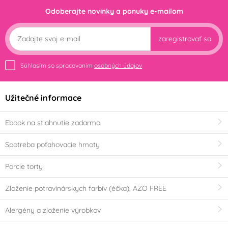
Odoberajte novinky a ponuky e-mailom
zaregistrovať sa
Súhlasím so spracovaním
osobných údajov
Užitečné informace
Ebook na stiahnutie zadarmo
Spotreba poťahovacie hmoty
Porcie torty
Zloženie potravinárskych farbív (éčka), AZO FREE
Alergény a zloženie výrobkov