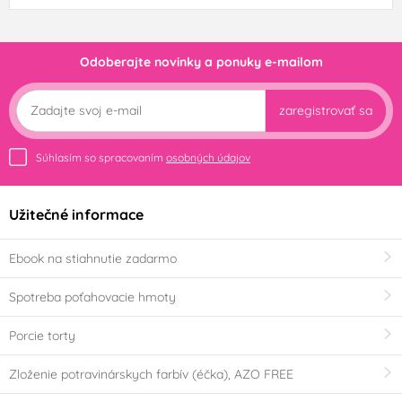
Odoberajte novinky a ponuky e-mailom
zaregistrovať sa
Súhlasím so spracovaním
osobných údajov
Užitečné informace
Ebook na stiahnutie zadarmo
Spotreba poťahovacie hmoty
Porcie torty
Zloženie potravinárskych farbív (éčka), AZO FREE