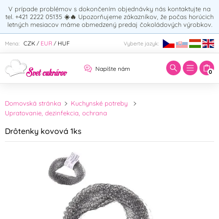
V prípade problémov s dokončením objednávky nás kontaktujte na
tel. +421 2222 05135
☀️🔥
Upozorňujeme zákazníkov, že počas horúcich
letných mesiacov máme obmedzený predaj čokoládových výrobkov.
Zadajte hľadaný výraz:
CZK
EUR
HUF
Mena:
Vyberte jazyk:
/
/
Napíšte nám
0
Domovská stránka
Kuchynské potreby
Upratovanie, dezinfekcia, ochrana
Drôtenky kovová 1ks