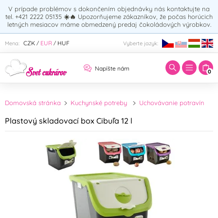
V prípade problémov s dokončením objednávky nás kontaktujte na
tel. +421 2222 05135
☀️🔥
Upozorňujeme zákazníkov, že počas horúcich
letných mesiacov máme obmedzený predaj čokoládových výrobkov.
Zadajte hľadaný výraz:
CZK
EUR
HUF
Mena:
Vyberte jazyk:
/
/
Napíšte nám
0
Domovská stránka
Kuchynské potreby
Uchovávanie potravín
Plastový skladovací box Cibuľa 12 l