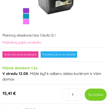
Plastový skladovací box Cibuľa 12 l
Podrobný popis produktu
Autorizovaný predajca
Posledný kus na sklade
Máme skladom 1 ks
V stredu 12.08.
Môže byť k odberu alebo kuriérom k Vám
domov.
15,41 €
-
+
Do košíka