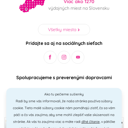
Viac ako 1270
výdajných miest na Slovensku
Všetky miesta
Pridajte sa aj na sociálnych sieťach
Spolupracujeme s preverenými dopravcami
Ako tu pečieme sušienky
Radi by sme vás informovali, že naša stránka používa súbory
Bezpečný a jednoduchý spôsob platieb
cookie. Tieto malé súbory cookie nám pomáhajú zistiť, čo sa vám
páči a čo vás zaujíma, aby sme mohli zlepšiť vaše skúsenosti na
stránke. Ak vás to zaujíma viac a máte radi
dlhé čítanie
, v pätičke