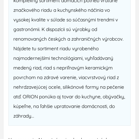
komplexný sortiment domácich potrieb vrátane
značkového riadu a kuchynského náčinia vo
vysokej kvalite v súlade so súčasnými trendmi v
gastronómii. K dispozícii sú výrobky od
renomovaných českých a zahraničných výrobcov.
Nájdete tu sortiment riadu vyrobeného
najmodernejšími technológiami, vyhľadávaný
medený riad, riad s nepriľnavým keramickým
povrchom na zdravé varenie, viacvrstvový riad z
nehrdzavejúcej ocele, silikónové formy na pečenie
atď. ORION ponúka aj tovar do kuchyne, obývačky,
kúpeľne, na ľahšie upratovanie domácnosti, do
záhrady...