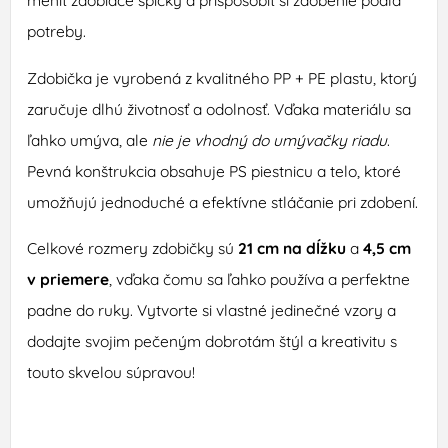
meniť zdobiace špičky a prispôsobiť si zdobenie podľa
potreby.
Zdobička je vyrobená z kvalitného PP + PE plastu, ktorý
zaručuje dlhú životnosť a odolnosť. Vďaka materiálu sa
ľahko umýva, ale
nie je vhodný do umývačky riadu
.
Pevná konštrukcia obsahuje PS piestnicu a telo, ktoré
umožňujú jednoduché a efektívne stláčanie pri zdobení.
Celkové rozmery zdobičky sú
21 cm na dĺžku
a
4,5 cm
v priemere
, vďaka čomu sa ľahko používa a perfektne
padne do ruky. Vytvorte si vlastné jedinečné vzory a
dodajte svojim pečeným dobrotám štýl a kreativitu s
touto skvelou súpravou!