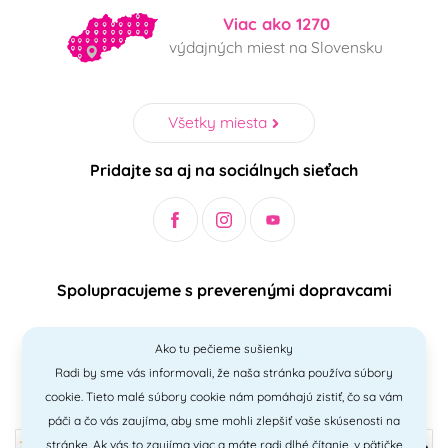
Viac ako 1270
výdajných miest na Slovensku
Všetky miesta
Pridajte sa aj na sociálnych sieťach
Spolupracujeme s preverenými dopravcami
Ako tu pečieme sušienky
Radi by sme vás informovali, že naša stránka používa súbory
Bezpečný a jednoduchý spôsob platieb
cookie. Tieto malé súbory cookie nám pomáhajú zistiť, čo sa vám
páči a čo vás zaujíma, aby sme mohli zlepšiť vaše skúsenosti na
stránke. Ak vás to zaujíma viac a máte radi
dlhé čítanie
, v pätičke