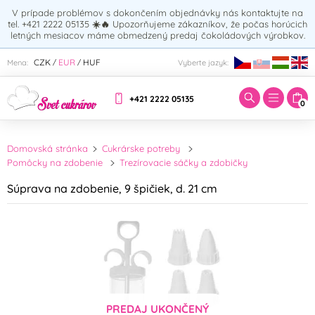
V prípade problémov s dokončením objednávky nás kontaktujte na
tel. +421 2222 05135
☀️🔥
Upozorňujeme zákazníkov, že počas horúcich
letných mesiacov máme obmedzený predaj čokoládových výrobkov.
Zadajte hľadaný výraz:
CZK
EUR
HUF
Mena:
Vyberte jazyk:
/
/
+421 2222 05135
0
Domovská stránka
Cukrárske potreby
Pomôcky na zdobenie
Trezírovacie sáčky a zdobičky
Súprava na zdobenie, 9 špičiek, d. 21 cm
PREDAJ UKONČENÝ