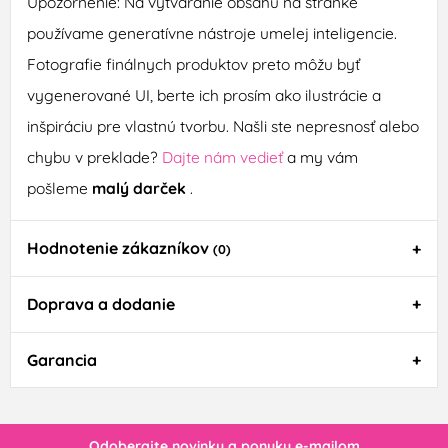
Upozornenie: Na vytváranie obsahu na stránke
používame generatívne nástroje umelej inteligencie.
Fotografie finálnych produktov preto môžu byť
vygenerované UI, berte ich prosím ako ilustrácie a
inšpiráciu pre vlastnú tvorbu. Našli ste nepresnosť alebo
chybu v preklade?
Dajte nám vedieť
a my vám
pošleme
malý darček
.
Hodnotenie zákazníkov
(0)
Doprava a dodanie
Garancia
Odoberajte novinky a ponuky e-mailom