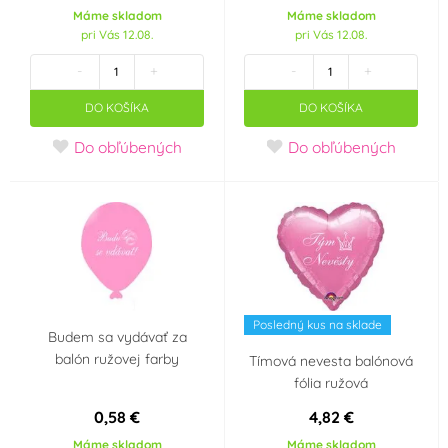
PARTOYS
PartyDeco
(0)
(0)
Máme skladom
Máme skladom
pri Vás 12.08.
pri Vás 12.08.
Patchwork Cutters
PME
(0)
(0)
-
+
-
+
DO KOŠÍKA
DO KOŠÍKA
Renshaw
Silikomart
(0)
(0)
Do obľúbených
Do obľúbených
SMART
TARRA pyrotechnik
(0)
(0)
UNIQUE
Wilton
(0)
(0)
xPartydeco
(0)
Tvar vykrajovátka
Posledný kus na sklade
Budem sa vydávať za
balón ružovej farby
Tímová nevesta balónová
Srdíčka
(0)
fólia ružová
Príchuť (aróma)
0,58 €
4,82 €
Máme skladom
Máme skladom