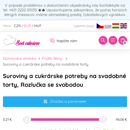
V prípade problémov s dokončením objednávky nás kontaktujte na
tel. +421 2222 05135
☀️🔥
Upozorňujeme zákazníkov, že počas horúcich
letných mesiacov máme obmedzený predaj čokoládových výrobkov.
Zadajte hľadaný výraz:
CZK
EUR
HUF
Mena:
Vyberte jazyk:
/
/
Napíšte nám
0
Domovská stránka
Podľa témy
Suroviny a cukrárske potreby na svadobné torty
Suroviny a cukrárske potreby na svadobné
torty, Rozlučka se svobodou
Značka a parameter
0.21 €
96.06 €