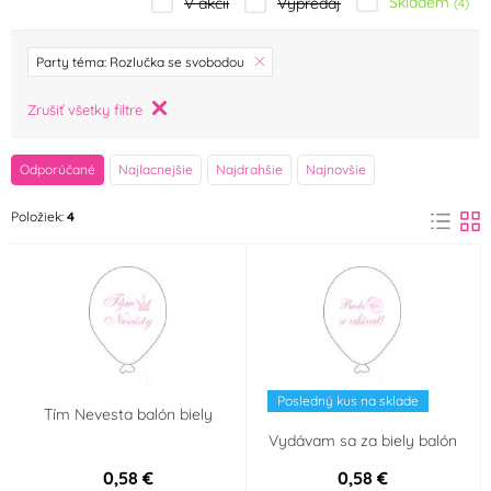
Skladem
V akcii
Výpredaj
(4)
značka
Party téma: Rozlučka se svobodou
Albi
Amscan
Zrušiť všetky filtre
(0)
(0)
BALONČ
Barbara Luijckx
Odporúčané
Najlacnejšie
Najdrahšie
Najnovšie
(0)
(0)
Položiek:
4
Birkmann
Frischmann
(0)
(0)
FunCakes
Karen Davies
(0)
(0)
Kovovýroba Jeníkov
Maramisa
(0)
(0)
Posledný kus na sklade
Tím Nevesta balón biely
Modecor
ORION
(0)
(0)
Vydávam sa za biely balón
0,58 €
0,58 €