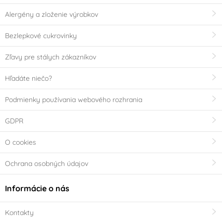
Alergény a zloženie výrobkov
vhodné do myčky
v elektrické troubě
nádobí
Bezlepkové cukrovinky
v plynové troubě
v horkovzdušné
Zľavy pre stálych zákazníkov
troubě
Hľadáte niečo?
v ledničce
v mrazničce
Podmienky používania webového rozhrania
Krajina pôvodu
GDPR
Česká republika
Holandsko
O cookies
VÝPRODEJ - Poslední šance ke koupi
Ochrana osobných údajov
Informácie o nás
Kontakty