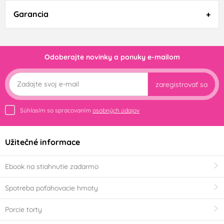
Garancia
Odoberajte novinky a ponuky e-mailom
zaregistrovať sa
Súhlasím so spracovaním
osobných údajov
Užitečné informace
Ebook na stiahnutie zadarmo
Spotreba poťahovacie hmoty
Porcie torty