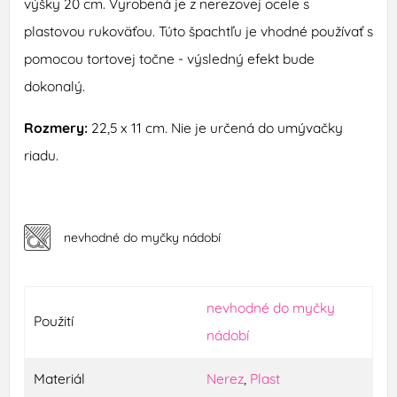
výšky
20
cm
.
Vyrobená
je
z
nerezovej
ocele
s
plastovou
rukoväťou
.
T
úto
špachtľu
je vhodné používať
s
pomocou
tortovej
točne - v
ýsledný
efekt bude
dokonalý
.
Rozmery
:
22,5
x 11
cm
.
Nie je
určená
do
umývačky
riadu
.
nevhodné do myčky nádobí
nevhodné do myčky
Použití
nádobí
Materiál
Nerez
,
Plast