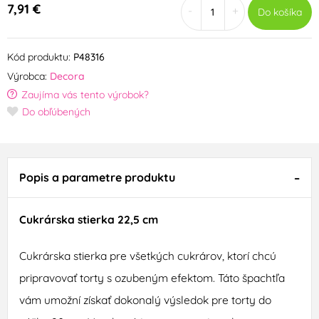
7,91 €
-
+
Do košíka
Kód produktu:
P48316
Výrobca:
Decora
Zaujíma vás tento výrobok?
Do obľúbených
Popis a parametre produktu
Cukrárska
stierka
22,5
cm
Cukrárska stierka pre všetkých
cukrárov
,
ktorí chcú
pripravovať
torty
s
ozubeným
efektom
.
Táto
špachtľa
vám umožní získať
dokonalý
výsledok
pre
torty
do