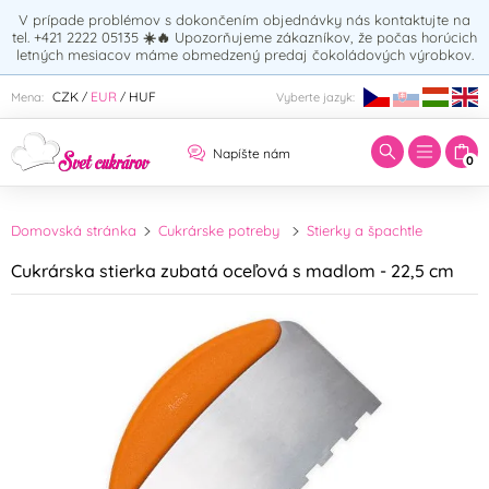
V prípade problémov s dokončením objednávky nás kontaktujte na
tel. +421 2222 05135
☀️🔥
Upozorňujeme zákazníkov, že počas horúcich
letných mesiacov máme obmedzený predaj čokoládových výrobkov.
Zadajte hľadaný výraz:
CZK
EUR
HUF
Mena:
Vyberte jazyk:
/
/
Napíšte nám
0
Domovská stránka
Cukrárske potreby
Stierky a špachtle
Cukrárska stierka zubatá oceľová s madlom - 22,5 cm