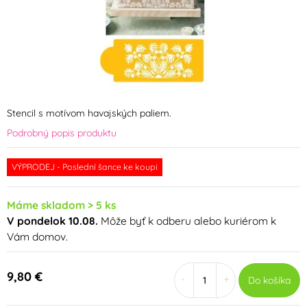
Stencil s motívom havajských paliem.
Podrobný popis produktu
VÝPRODEJ - Poslední šance ke koupi
Máme skladom > 5 ks
V pondelok 10.08.
Môže byť k odberu alebo kuriérom k
Vám domov.
9,80 €
-
+
Do košíka