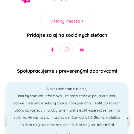
Všetky miesta
Pridajte sa aj na sociálnych sieťach
Spolupracujeme s preverenými dopravcami
Ako tu pečieme sušienky
Radi by sme vás informovali, že naša stránka používa súbory
Bezpečný a jednoduchý spôsob platieb
cookie. Tieto malé súbory cookie nám pomáhajú zistiť, čo sa vám
páči a čo vás zaujíma, aby sme mohli zlepšiť vaše skúsenosti na
stránke. Ak vás to zaujíma viac a máte radi
dlhé čítanie
, v pätičke
nájdete celý rad odkazov, kde nájdete celý rad informácií.