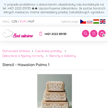
V prípade problémov s dokončením objednávky nás kontaktujte na
tel. +421 2222 05135
☀️🔥
Upozorňujeme zákazníkov, že počas horúcich
letných mesiacov máme obmedzený predaj čokoládových výrobkov.
Zadajte hľadaný výraz:
CZK
EUR
HUF
Mena:
Vyberte jazyk:
/
/
+421 2222 05135
0
Domovská stránka
Cukrárske potreby
Dekorácie a figúrky na torty
Stencily a šablóny
Stencil - Hawaiian Palms 1