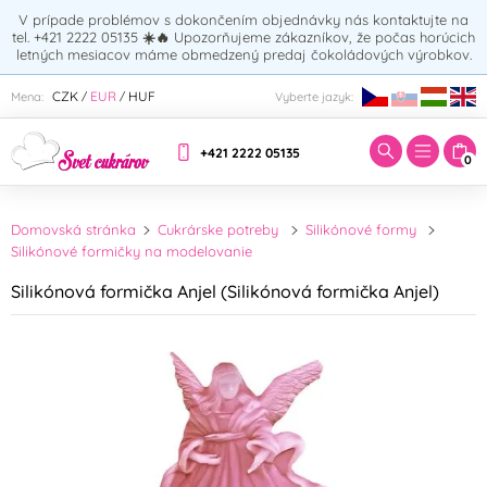
V prípade problémov s dokončením objednávky nás kontaktujte na
tel. +421 2222 05135
☀️🔥
Upozorňujeme zákazníkov, že počas horúcich
letných mesiacov máme obmedzený predaj čokoládových výrobkov.
Zadajte hľadaný výraz:
CZK
EUR
HUF
Mena:
Vyberte jazyk:
/
/
+421 2222 05135
0
Domovská stránka
Cukrárske potreby
Silikónové formy
Silikónové formičky na modelovanie
Silikónová formička Anjel (Silikónová formička Anjel)