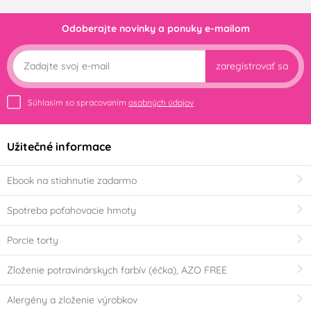
Odoberajte novinky a ponuky e-mailom
zaregistrovať sa
Súhlasím so spracovaním
osobných údajov
Užitečné informace
Ebook na stiahnutie zadarmo
Spotreba poťahovacie hmoty
Porcie torty
Zloženie potravinárskych farbív (éčka), AZO FREE
Alergény a zloženie výrobkov