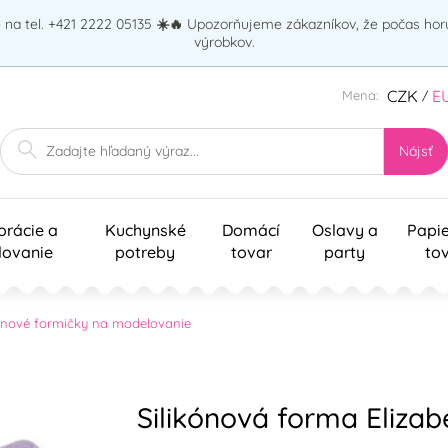
na tel. +421 2222 05135
☀️🔥
Upozorňujeme zákazníkov, že počas ho
výrobkov.
CZK
E
Mena:
/
Nájsť
orácie a
Kuchynské
Domácí
Oslavy a
Papi
lovanie
potreby
tovar
party
to
kónové formičky na modelovanie
Silikónová forma Elizab