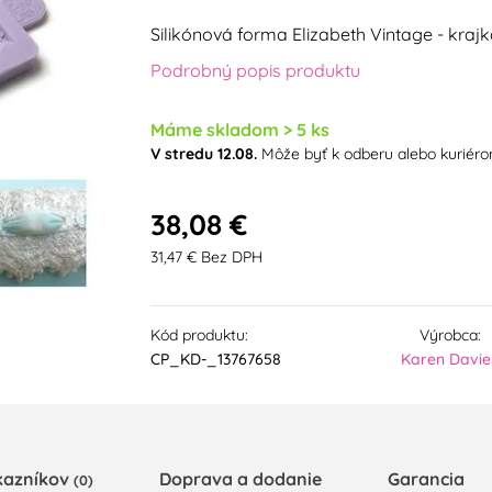
Silikónová forma Elizabeth Vintage - kraj
Podrobný popis produktu
Máme skladom > 5 ks
V stredu 12.08.
Môže byť k odberu alebo kuriér
38,08 €
31,47 € Bez DPH
Kód produktu:
Výrobca:
CP_KD-_13767658
Karen Davie
kazníkov
Doprava a dodanie
Garancia
(0)