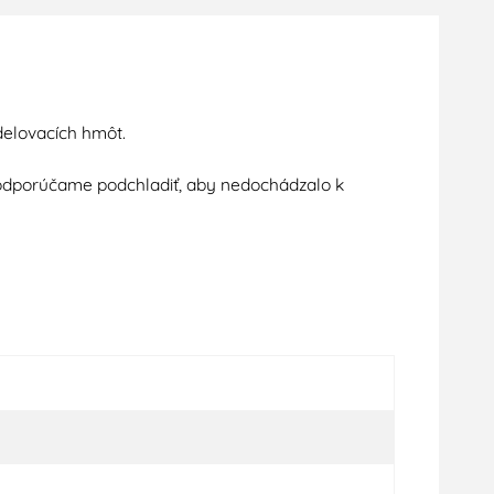
elovacích
hmôt
.
odporúčame
podchladiť
,
aby nedochádzalo
k