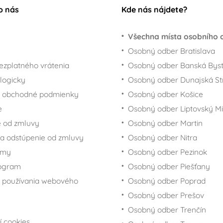
o nás
Kde nás nájdete?
Všechna místa osobního 
Osobný odber Bratislava
ezplatného vrátenia
Osobný odber Banská Byst
logicky
Osobný odber Dunajská St
 obchodné podmienky
Osobný odber Košice
e
Osobný odber Liptovský Mi
 od zmluvy
Osobný odber Martin
a odstúpenie od zmluvy
Osobný odber Nitra
rmy
Osobný odber Pezinok
rogram
Osobný odber Piešťany
 používania webového
Osobný odber Poprad
Osobný odber Prešov
Osobný odber Trenčín
í cookies