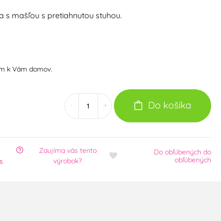
ka s mašľou s pretiahnutou stuhou.
om k Vám domov.
Do košíka
-
+
Zaujíma vás tento
Do obľúbených
do
obľúbených
výrobok?
s