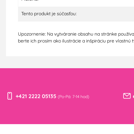
Tento produkt je súčasťou:
Upozornenie: Na vytváranie obsahu na stránke používa
berte ich prosím ako ilustrácie a inšpiráciu pre vlastn
+421 2222 05135
(Po-Pá: 7-14 hod)