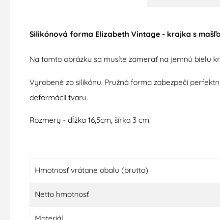
Silikónová forma Elizabeth Vintage - krajka s mašľo
Na tomto
obrázku
sa
musíte
zamerať
na
jemnú
bielu
k
Vyrobené
zo
silikónu
.
Pružná
forma
zabezpečí
perfekt
deformácii tvaru
.
Rozmery
-
dĺžka
16,5cm
,
šírka
3
cm
.
Hmotnosť vrátane obalu (brutto)
Netto hmotnosť
Materiál