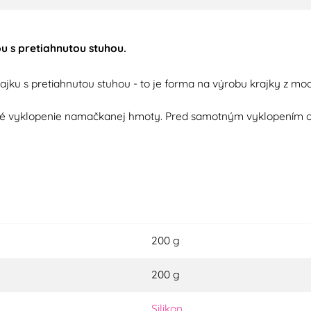
u s pretiahnutou stuhou.
rajku
s
pretiahnutou stuhou
-
to
je
forma
na
výrobu
krajky
z
mod
né
vyklopenie
namačkanej
hmoty
.
Pred
samotným
vyklopením
200 g
200 g
Silikon