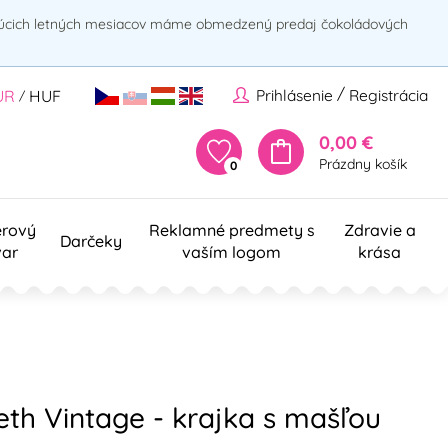
rúcich letných mesiacov máme obmedzený predaj čokoládových
/
Prihlásenie
Registrácia
UR
HUF
/
0,00 €
Prázdny košík
0
erový
Reklamné predmety s
Zdravie a
Darčeky
var
vaším logom
krása
eth Vintage - krajka s mašľou