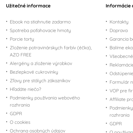
Užitečné informace
Informácie 
Ebook na stiahnutie zadarmo
Kontakty
Spotreba poťahovacie hmoty
Doprava
Porcie torty
Garancia b
Zloženie potravinárskych farbív (éčka),
Balíme eko
AZO FREE
Všeobecné
Alergény a zloženie výrobkov
Reklamáci
Bezlepkové cukrovinky
Odstúpenie
Zľavy pre stálych zákazníkov
Formulár n
Hľadáte niečo?
VOP pre fi
Podmienky používania webového
Affiliate p
rozhrania
Podmienky
GDPR
rozhrania
O cookies
GDPR
Ochrana osobných údajov
O používan