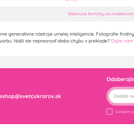
Silikónové formičky na modelovan
me generatívne nástroje umelej inteligencie. Fotografie finál
ú tvorbu. Našli ste nepresnosť alebo chybu v preklade?
Dajte nám
Odoberajt
eshop@svetcukrarov.sk
Súhlasím 