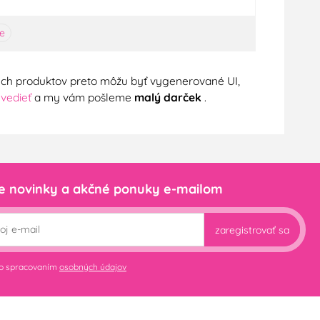
ie
nych produktov preto môžu byť vygenerované UI,
 vedieť
a my vám pošleme
malý darček
.
e novinky a akčné ponuky e-mailom
zaregistrovať sa
so spracovaním
osobných údajov