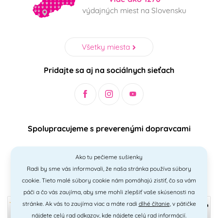
výdajných miest na Slovensku
Všetky miesta
Pridajte sa aj na sociálnych sieťach
Spolupracujeme s preverenými dopravcami
Ako tu pečieme sušienky
Radi by sme vás informovali, že naša stránka používa súbory
Bezpečný a jednoduchý spôsob platieb
cookie. Tieto malé súbory cookie nám pomáhajú zistiť, čo sa vám
páči a čo vás zaujíma, aby sme mohli zlepšiť vaše skúsenosti na
stránke. Ak vás to zaujíma viac a máte radi
dlhé čítanie
, v pätičke
nájdete celý rad odkazov, kde nájdete celý rad informácií.