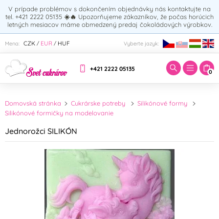
V prípade problémov s dokončením objednávky nás kontaktujte na
tel. +421 2222 05135
☀️🔥
Upozorňujeme zákazníkov, že počas horúcich
letných mesiacov máme obmedzený predaj čokoládových výrobkov.
Zadajte hľadaný výraz:
CZK
EUR
HUF
Mena:
Vyberte jazyk:
/
/
+421 2222 05135
0
Domovská stránka
Cukrárske potreby
Silikónové formy
Silikónové formičky na modelovanie
Jednorožci SILIKÓN