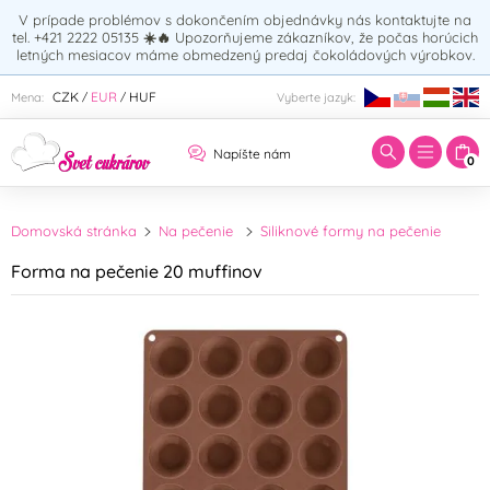
V prípade problémov s dokončením objednávky nás kontaktujte na
tel. +421 2222 05135
☀️🔥
Upozorňujeme zákazníkov, že počas horúcich
letných mesiacov máme obmedzený predaj čokoládových výrobkov.
Zadajte hľadaný výraz:
CZK
EUR
HUF
Mena:
Vyberte jazyk:
/
/
Napíšte nám
0
Domovská stránka
Na pečenie
Siliknové formy na pečenie
Forma na pečenie 20 muffinov