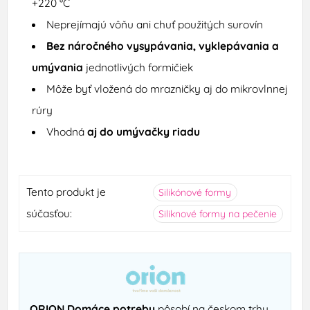
+220 °C
Neprejímajú vôňu ani chuť použitých surovín
Bez náročného vysypávania, vyklepávania a
umývania
jednotlivých formičiek
Môže byť vložená do mrazničky aj do mikrovlnnej
rúry
Vhodná
aj do umývačky riadu
Tento produkt je
Silikónové formy
súčasťou:
Siliknové formy na pečenie
ORION Domáce potreby
pôsobí na českom trhu