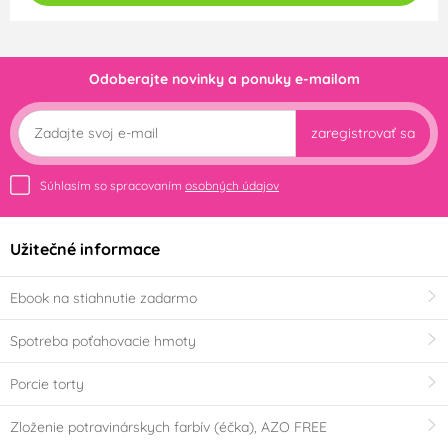
Odoberajte novinky a ponuky e-mailom
zaregistrovať sa
Súhlasím so spracovaním
osobných údajov
Užitečné informace
Ebook na stiahnutie zadarmo
Spotreba poťahovacie hmoty
Porcie torty
Zloženie potravinárskych farbív (éčka), AZO FREE