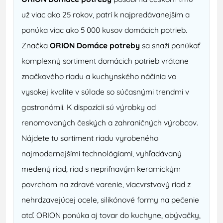
už viac ako 25 rokov, patrí k najpredávanejším a
ponúka viac ako 5 000 kusov domácich potrieb.
Značka
ORION Domáce potreby
sa snaží ponúkať
komplexný sortiment domácich potrieb vrátane
značkového riadu a kuchynského náčinia vo
vysokej kvalite v súlade so súčasnými trendmi v
gastronómii. K dispozícii sú výrobky od
renomovaných českých a zahraničných výrobcov.
Nájdete tu sortiment riadu vyrobeného
najmodernejšími technológiami, vyhľadávaný
medený riad, riad s nepriľnavým keramickým
povrchom na zdravé varenie, viacvrstvový riad z
nehrdzavejúcej ocele, silikónové formy na pečenie
atď. ORION ponúka aj tovar do kuchyne, obývačky,