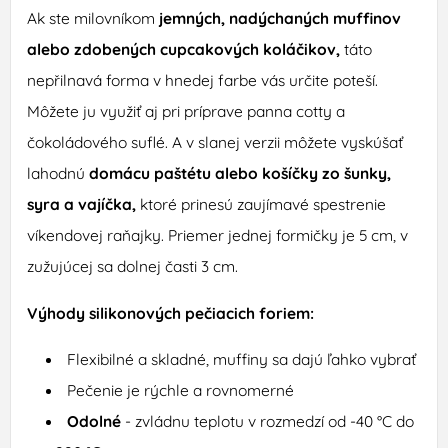
Ak ste milovníkom
jemných, nadýchaných muffinov
alebo zdobených cupcakových koláčikov,
táto
nepřilnavá forma v hnedej farbe vás určite poteší.
Môžete ju využiť aj pri príprave panna cotty a
čokoládového suflé. A v slanej verzii môžete vyskúšať
lahodnú
domácu paštétu alebo košíčky zo šunky,
syra a vajíčka,
ktoré prinesú zaujímavé spestrenie
víkendovej raňajky. Priemer jednej formičky je 5 cm, v
zužujúcej sa dolnej časti 3 cm.
Výhody silikonových pečiacich foriem:
Flexibilné a skladné, muffiny sa dajú ľahko vybrať
Pečenie je rýchle a rovnomerné
Odolné
- zvládnu teplotu v rozmedzí od -40 °C do