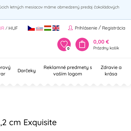
rúcich letných mesiacov máme obmedzený predaj čokoládových
/
Prihlásenie
Registrácia
UR
HUF
/
0,00 €
Prázdny košík
0
erový
Reklamné predmety s
Zdravie a
Darčeky
var
vaším logom
krása
2 cm Exquisite