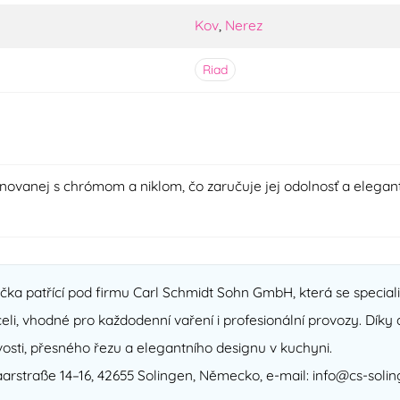
Kov
,
Nerez
Riad
novanej s chrómom a niklom, čo zaručuje jej odolnosť a elegan
ka patřící pod firmu Carl Schmidt Sohn GmbH, která se speciali
celi, vhodné pro každodenní vaření i profesionální provozy. Díky
osti, přesného řezu a elegantního designu v kuchyni.
rstraße 14–16, 42655 Solingen, Německo, e‑mail: info@cs-soli