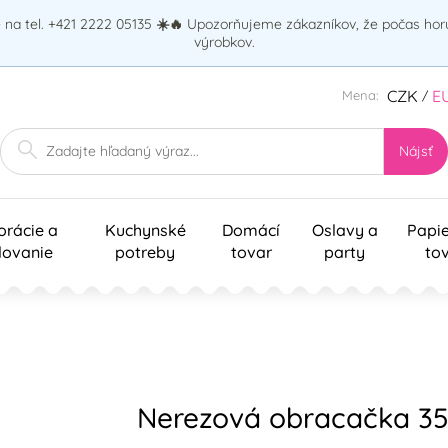
na tel. +421 2222 05135
☀️🔥
Upozorňujeme zákazníkov, že počas ho
výrobkov.
CZK
E
Mena:
/
Nájsť
orácie a
Kuchynské
Domácí
Oslavy a
Papi
lovanie
potreby
tovar
party
to
Nerezová obracačka 35,