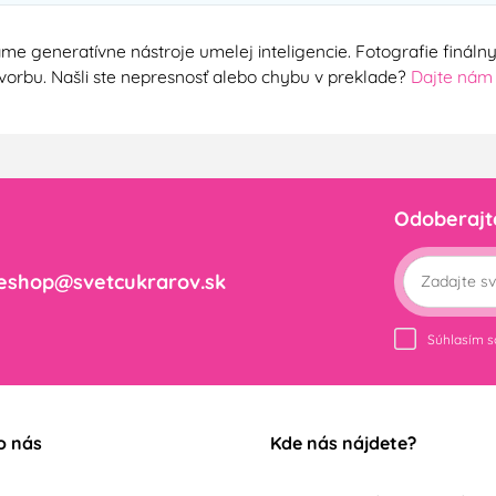
me generatívne nástroje umelej inteligencie. Fotografie finál
ú tvorbu. Našli ste nepresnosť alebo chybu v preklade?
Dajte nám
Odoberajt
eshop@svetcukrarov.sk
Súhlasím 
o nás
Kde nás nájdete?