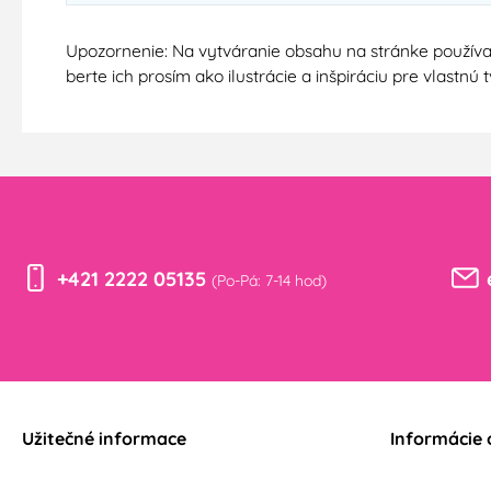
Upozornenie: Na vytváranie obsahu na stránke používa
berte ich prosím ako ilustrácie a inšpiráciu pre vlastn
+421 2222 05135
(Po-Pá: 7-14 hod)
Užitečné informace
Informácie 