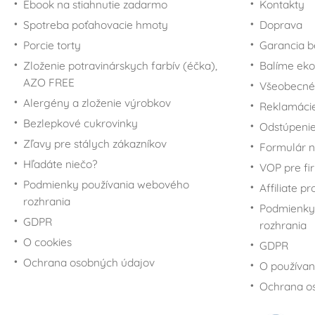
Ebook na stiahnutie zadarmo
Kontakty
Spotreba poťahovacie hmoty
Doprava
Porcie torty
Garancia b
Zloženie potravinárskych farbív (éčka),
Balíme eko
AZO FREE
Všeobecné
Alergény a zloženie výrobkov
Reklamáci
Bezlepkové cukrovinky
Odstúpenie
Zľavy pre stálych zákazníkov
Formulár n
Hľadáte niečo?
VOP pre fi
Podmienky používania webového
Affiliate p
rozhrania
Podmienky
GDPR
rozhrania
O cookies
GDPR
Ochrana osobných údajov
O používan
Ochrana o