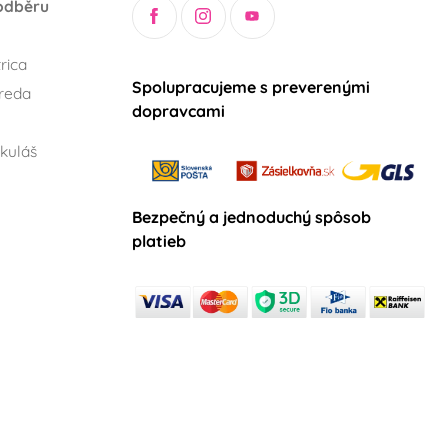
odběru
rica
Spolupracujeme s preverenými
reda
dopravcami
kuláš
Bezpečný a jednoduchý spôsob
platieb