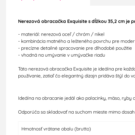
Nerezová obracačka Exquisite s dĺžkou 35,2 cm je p
- materiál: nerezová oceľ / chróm / nikel
- kombinácia matného a lešteného povrchu pre moder
- precízne detailné spracovanie pre dlhodobé použitie
- vhodná na umývanie v umývačke riadu
Táto nerezová obracačka Exquisite je ideálna pre každ
používanie, zatiaľ čo elegantný dizajn pridáva štýl 
Ideálna na obracanie jedál ako palacinky, mäso, ryby
Odporúča sa skladovať na suchom mieste mimo dosahu 
Hmotnosť vrátane obalu (brutto)