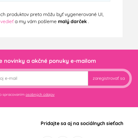
nych produktov preto môžu byť vygenerované UI,
 vedieť
a my vám pošleme
malý darček
.
e novinky a akčné ponuky e-mailom
zaregistrovať sa
so spracovaním
osobných údajov
Pridajte sa aj na sociálnych sieťach