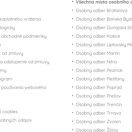
Všechna místa osobního 
Osobný odber Bratislava
ezplatného vrátenia
Osobný odber Banská Byst
logicky
Osobný odber Dunajská St
 obchodné podmienky
Osobný odber Košice
e
Osobný odber Liptovský Mi
 od zmluvy
Osobný odber Martin
a odstúpenie od zmluvy
Osobný odber Nitra
rmy
Osobný odber Pezinok
rogram
Osobný odber Piešťany
 používania webového
Osobný odber Poprad
Osobný odber Prešov
Osobný odber Trenčín
í cookies
Osobný odber Trnava
sobných údajov
Osobný odber Zvolen
Osobný odber Žilina