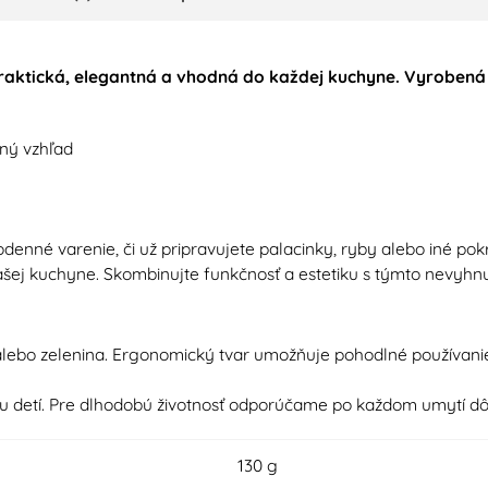
raktická, elegantná a vhodná do každej kuchyne. Vyrobená z
ný vzhľad
odenné varenie, či už pripravujete palacinky, ryby alebo iné 
do vašej kuchyne. Skombinujte funkčnosť a estetiku s týmto ne
 alebo zelenina. Ergonomický tvar umožňuje pohodlné používani
detí. Pre dlhodobú životnosť odporúčame po každom umytí dôk
130 g