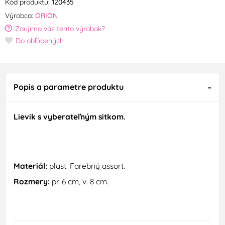
Kód produktu:
120435
Výrobca:
ORION
Zaujíma vás tento výrobok?
Do obľúbených
Popis a parametre produktu
Lievik s
vyberateľným
sitkom
.
Materiál:
plast
.
Farebný
assort
.
Rozmery
:
pr
.
6
cm
,
v
.
8
cm
.