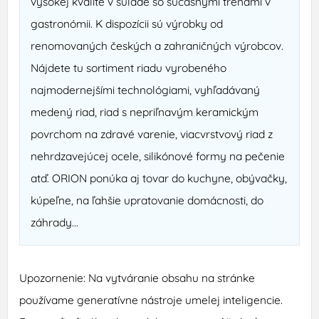
vysokej kvalite v súlade so súčasnými trendmi v
gastronómii. K dispozícii sú výrobky od
renomovaných českých a zahraničných výrobcov.
Nájdete tu sortiment riadu vyrobeného
najmodernejšími technológiami, vyhľadávaný
medený riad, riad s nepriľnavým keramickým
povrchom na zdravé varenie, viacvrstvový riad z
nehrdzavejúcej ocele, silikónové formy na pečenie
atď. ORION ponúka aj tovar do kuchyne, obývačky,
kúpeľne, na ľahšie upratovanie domácnosti, do
záhrady...
Upozornenie: Na vytváranie obsahu na stránke
používame generatívne nástroje umelej inteligencie.