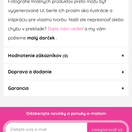
Fotografie finálnych produktov preto môžu byť
vygenerované UI, berte ich prosím ako ilustrácie a
inšpiráciu pre vlastnú tvorbu. Našli ste nepresnosť alebo
chybu v preklade?
Dajte nám vedieť
a my vám
pošleme
malý darček
.
Hodnotenie zákazníkov
(0)
Doprava a dodanie
Garancia
Odoberajte novinky a ponuky e-mailom
zaregistrovať sa