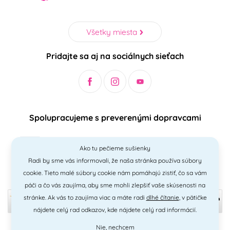
Všetky miesta
Pridajte sa aj na sociálnych sieťach
Spolupracujeme s preverenými dopravcami
Ako tu pečieme sušienky
Radi by sme vás informovali, že naša stránka používa súbory
Bezpečný a jednoduchý spôsob platieb
cookie. Tieto malé súbory cookie nám pomáhajú zistiť, čo sa vám
páči a čo vás zaujíma, aby sme mohli zlepšiť vaše skúsenosti na
stránke. Ak vás to zaujíma viac a máte radi
dlhé čítanie
, v pätičke
nájdete celý rad odkazov, kde nájdete celý rad informácií.
Nie, nechcem