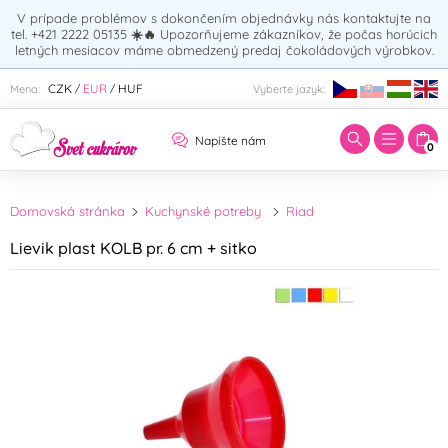
V prípade problémov s dokončením objednávky nás kontaktujte na
tel. +421 2222 05135
☀️🔥
Upozorňujeme zákazníkov, že počas horúcich
letných mesiacov máme obmedzený predaj čokoládových výrobkov.
Zadajte hľadaný výraz:
CZK
EUR
HUF
Mena:
Vyberte jazyk:
/
/
Napíšte nám
0
Domovská stránka
Kuchynské potreby
Riad
Lievik plast KOLB pr. 6 cm + sitko