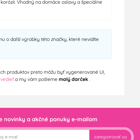
ti korózii. Vhodný na domáce oslavy a špeciálne
u o další výrobky této značky, které nevidíte
nych produktov preto môžu byť vygenerované UI,
 vedieť
a my vám pošleme
malý darček
.
e novinky a akčné ponuky e-mailom
zaregistrovať sa