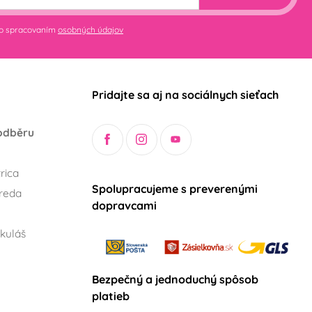
so spracovaním
osobných údajov
Pridajte sa aj na sociálnych sieťach
odběru
rica
Spolupracujeme s preverenými
reda
dopravcami
kuláš
Bezpečný a jednoduchý spôsob
platieb