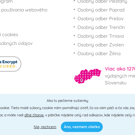
rogram
Osobný odber Piešťany
 používania webového
Osobný odber Poprad
Osobný odber Prešov
Osobný odber Trenčín
í cookies
Osobný odber Trnava
sobných údajov
Osobný odber Zvolen
Osobný odber Žilina
Viac ako 127
výdajných mie
Slovensku
Ako tu pečieme sušienky
Všetky miesta
ookie. Tieto malé súbory cookie nám pomáhajú zistiť, čo sa vám páči a čo vás zau
iac a máte radi
dlhé čítanie
, v pätičke nájdete celý rad odkazov, kde nájdete celý r
Nie, nechcem
Áno, vezmem všetko
0 - 2026 © PNM International s.r.o. • technické riešenie
Simplia
• design
Litv