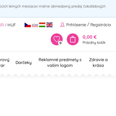
rúcich letných mesiacov máme obmedzený predaj čokoládových
/
Prihlásenie
Registrácia
UR
HUF
/
0,00 €
Prázdny košík
0
erový
Reklamné predmety s
Zdravie a
Darčeky
var
vaším logom
krása