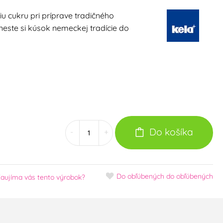
u cukru pri príprave tradičného
ste si kúsok nemeckej tradície do
Do košíka
-
+
Do obľúbených
do obľúbených
aujíma vás tento výrobok?