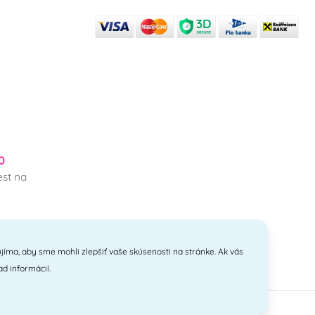
0
st na
jíma, aby sme mohli zlepšiť vaše skúsenosti na stránke. Ak vás
ad informácií.
anyi