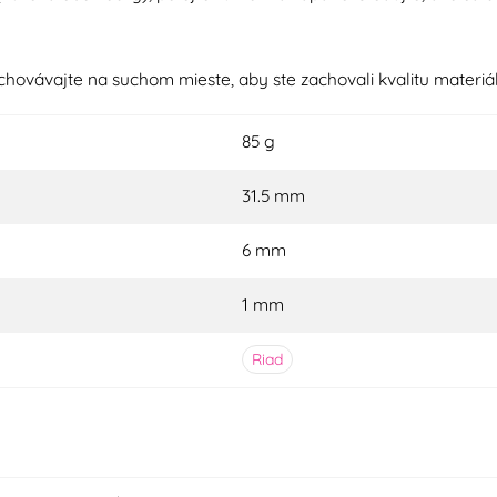
ovávajte na suchom mieste, aby ste zachovali kvalitu materiál
85 g
31.5 mm
6 mm
1 mm
Riad