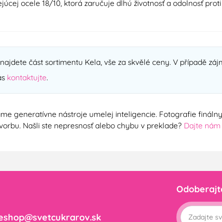
júcej ocele 18/10, ktorá zaručuje dlhú životnosť a odolnosť pro
ajdete část sortimentu Kela, vše za skvělé ceny. V případě zájm
ás
kontaktujte
.
me generatívne nástroje umelej inteligencie. Fotografie finál
ú tvorbu. Našli ste nepresnosť alebo chybu v preklade?
Dajte nám
Odoberajt
eshop@svetcukrarov.sk