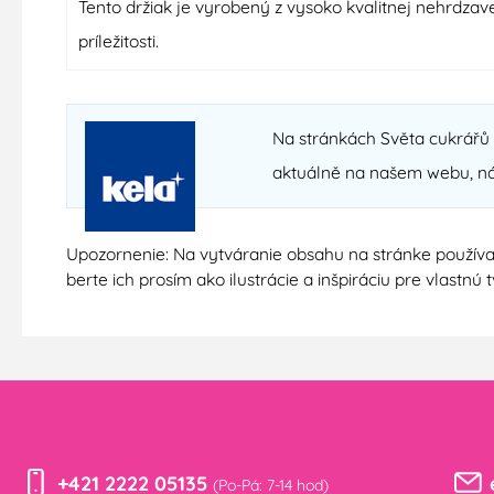
Tento držiak je vyrobený z vysoko kvalitnej nehrdzave
príležitosti.
Na stránkách Světa cukrářů n
aktuálně na našem webu, n
Upozornenie: Na vytváranie obsahu na stránke používa
berte ich prosím ako ilustrácie a inšpiráciu pre vlastn
+421 2222 05135
(Po-Pá: 7-14 hod)