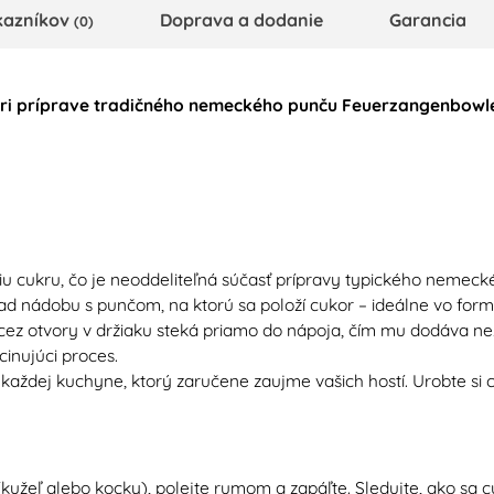
kazníkov
Doprava a dodanie
Garancia
(0)
pri príprave tradičného nemeckého punču Feuerzangenbowle.
áciu cukru, čo je neoddeliteľná súčasť prípravy typického nem
ad nádobu s punčom, na ktorú sa položí cukor – ideálne vo form
cez otvory v držiaku steká priamo do nápoja, čím mu dodáva ne
cinujúci proces.
k každej kuchyne, ktorý zaručene zaujme vašich hostí. Urobte si 
(kužeľ alebo kocky), polejte rumom a zapáľte. Sledujte, ako sa