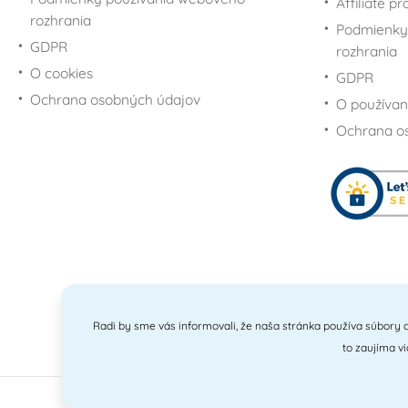
Affiliate p
rozhrania
Podmienky
GDPR
rozhrania
O cookies
GDPR
Ochrana osobných údajov
O používan
Ochrana o
Radi by sme vás informovali, že naša stránka používa súbory c
to zaujíma v
201