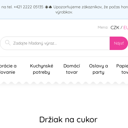
na tel. +421 2222 05135
☀️🔥
Upozorňujeme zákazníkov, že počas ho
výrobkov.
CZK
E
Mena:
/
Nájsť
orácie a
Kuchynské
Domácí
Oslavy a
Papi
lovanie
potreby
tovar
party
to
Držiak na cukor