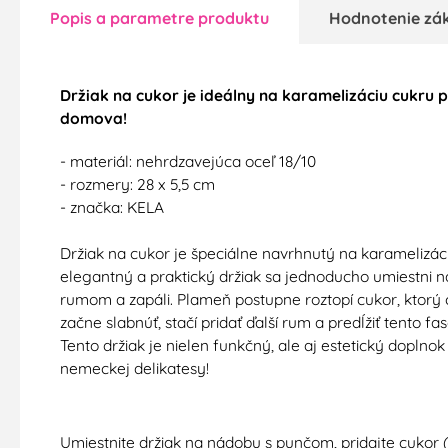
Popis a parametre produktu
Hodnotenie zá
Držiak na cukor je ideálny na karamelizáciu cukru 
domova!
- materiál: nehrdzavejúca oceľ 18/10
- rozmery: 28 x 5,5 cm
- značka: KELA
Držiak na cukor je špeciálne navrhnutý na karameliz
elegantný a praktický držiak sa jednoducho umiestni n
rumom a zapáli. Plameň postupne roztopí cukor, ktorý 
začne slabnúť, stačí pridať ďalší rum a predĺžiť tento fas
Tento držiak je nielen funkčný, ale aj estetický doplno
nemeckej delikatesy!
Umiestnite držiak na nádobu s punčom, pridajte cukor 