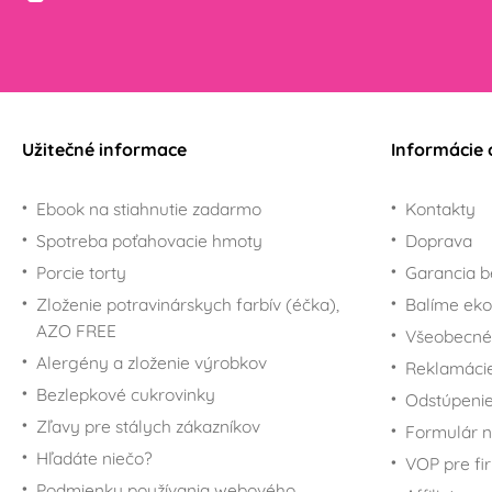
Užitečné informace
Informácie 
Ebook na stiahnutie zadarmo
Kontakty
Spotreba poťahovacie hmoty
Doprava
Porcie torty
Garancia b
Zloženie potravinárskych farbív (éčka),
Balíme eko
AZO FREE
Všeobecné
Alergény a zloženie výrobkov
Reklamáci
Bezlepkové cukrovinky
Odstúpenie
Zľavy pre stálych zákazníkov
Formulár n
Hľadáte niečo?
VOP pre fi
Podmienky používania webového