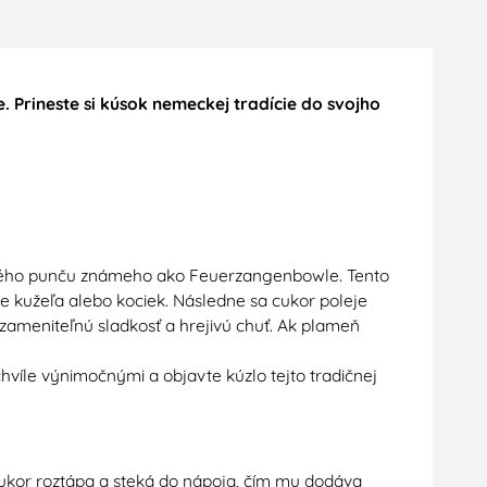
 Prineste si kúsok nemeckej tradície do svojho
eckého punču známeho ako Feuerzangenbowle. Tento
e kužeľa alebo kociek. Následne sa cukor poleje
zameniteľnú sladkosť a hrejivú chuť. Ak plameň
chvíle výnimočnými a objavte kúzlo tejto tradičnej
 cukor roztápa a steká do nápoja, čím mu dodáva