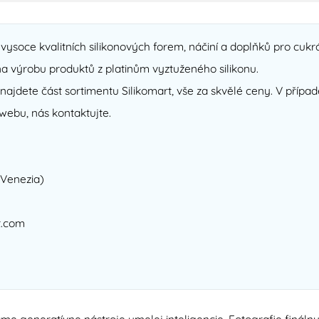
e vysoce kvalitních silikonových forem, náčiní a doplňků pro cukr
na výrobu produktů z platinům vyztuženého silikonu.
ajdete část sortimentu Silikomart, vše za skvělé ceny. V případ
webu, nás kontaktujte.
(Venezia)
t.com