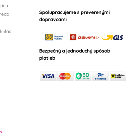
rica
Spolupracujeme s preverenými
reda
dopravcami
kuláš
Bezpečný a jednoduchý spôsob
platieb
0