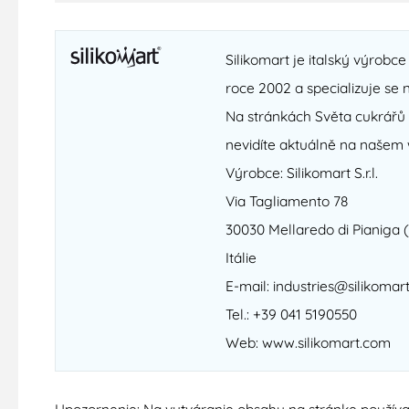
Silikomart je italský výrobc
roce 2002 a specializuje se 
Na stránkách Světa cukrářů n
nevidíte aktuálně na našem 
Výrobce: Silikomart S.r.l.
Via Tagliamento 78
30030 Mellaredo di Pianiga 
Itálie
E-mail: industries@silikomar
Tel.: +39 041 5190550
Web: www.silikomart.com