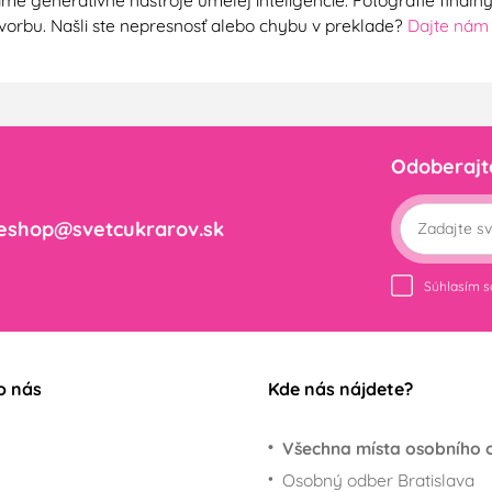
me generatívne nástroje umelej inteligencie. Fotografie finál
ú tvorbu. Našli ste nepresnosť alebo chybu v preklade?
Dajte nám
Odoberajt
eshop@svetcukrarov.sk
Súhlasím 
o nás
Kde nás nájdete?
Všechna místa osobního 
Osobný odber Bratislava