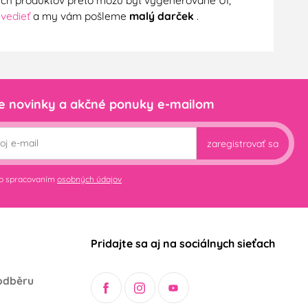
nych produktov preto môžu byť vygenerované UI,
 vedieť
a my vám pošleme
malý darček
.
e novinky a akčné ponuky e-mailom
zaregistrovať sa
so spracovaním
osobných údajov
Pridajte sa aj na sociálnych sieťach
odběru