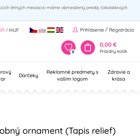
rúcich letných mesiacov máme obmedzený predaj čokoládových
/
Prihlásenie
Registrácia
UR
HUF
/
0,00 €
Prázdny košík
0
erový
Reklamné predmety s
Zdravie a
Darčeky
var
vaším logom
krása
obný ornament (Tapis relief)