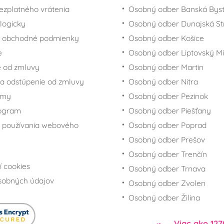
ezplatného vrátenia
Osobný odber Banská Byst
logicky
Osobný odber Dunajská St
 obchodné podmienky
Osobný odber Košice
e
Osobný odber Liptovský Mi
 od zmluvy
Osobný odber Martin
a odstúpenie od zmluvy
Osobný odber Nitra
rmy
Osobný odber Pezinok
rogram
Osobný odber Piešťany
 používania webového
Osobný odber Poprad
Osobný odber Prešov
Osobný odber Trenčín
í cookies
Osobný odber Trnava
sobných údajov
Osobný odber Zvolen
Osobný odber Žilina
Viac ako 127