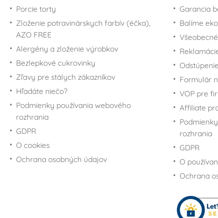
Porcie torty
Garancia b
Zloženie potravinárskych farbív (éčka),
Balíme eko
AZO FREE
Všeobecné
Alergény a zloženie výrobkov
Reklamáci
Bezlepkové cukrovinky
Odstúpenie
Zľavy pre stálych zákazníkov
Formulár n
Hľadáte niečo?
VOP pre fi
Podmienky používania webového
Affiliate p
rozhrania
Podmienky
GDPR
rozhrania
O cookies
GDPR
Ochrana osobných údajov
O používan
Ochrana o