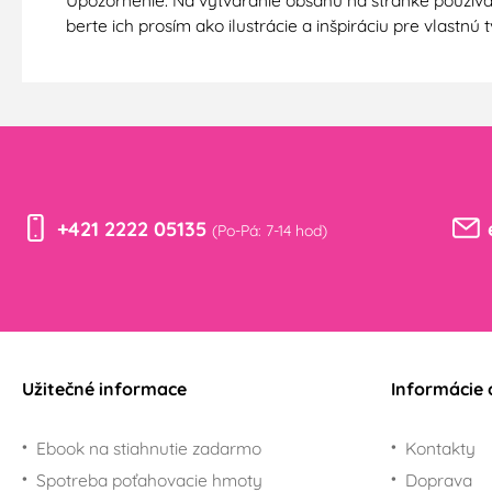
Upozornenie: Na vytváranie obsahu na stránke používa
berte ich prosím ako ilustrácie a inšpiráciu pre vlastn
+421 2222 05135
(Po-Pá: 7-14 hod)
Užitečné informace
Informácie 
Ebook na stiahnutie zadarmo
Kontakty
Spotreba poťahovacie hmoty
Doprava