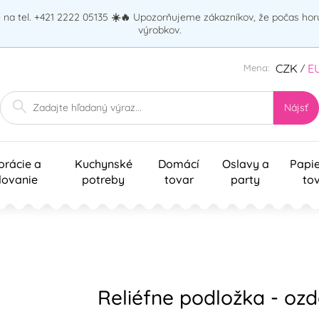
na tel. +421 2222 05135
☀️🔥
Upozorňujeme zákazníkov, že počas ho
výrobkov.
CZK
E
Mena:
/
Nájsť
orácie a
Kuchynské
Domácí
Oslavy a
Papi
lovanie
potreby
tovar
party
to
Reliéfne podložka - ozd