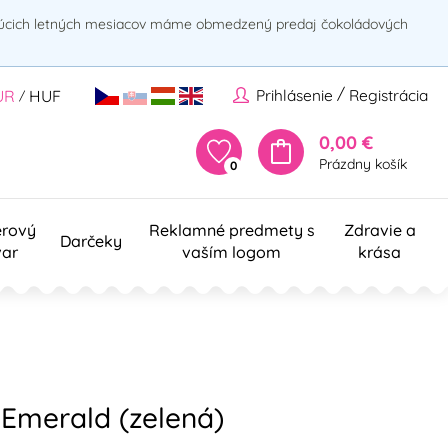
rúcich letných mesiacov máme obmedzený predaj čokoládových
/
Prihlásenie
Registrácia
UR
HUF
/
0,00 €
Prázdny košík
0
erový
Reklamné predmety s
Zdravie a
Darčeky
var
vaším logom
krása
Emerald (zelená)