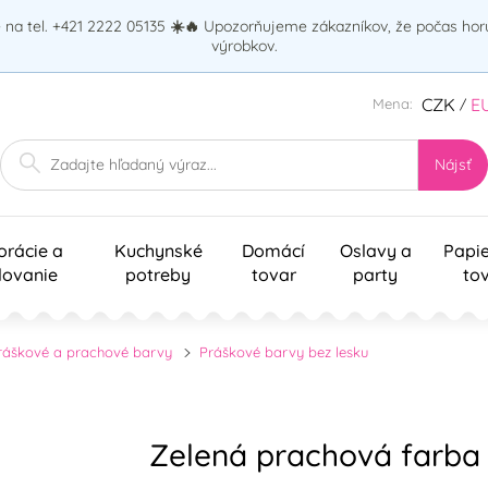
na tel. +421 2222 05135
☀️🔥
Upozorňujeme zákazníkov, že počas ho
výrobkov.
CZK
E
Mena:
/
Nájsť
orácie a
Kuchynské
Domácí
Oslavy a
Papi
lovanie
potreby
tovar
party
to
ráškové a prachové barvy
Práškové barvy bez lesku
Zelená prachová farba 