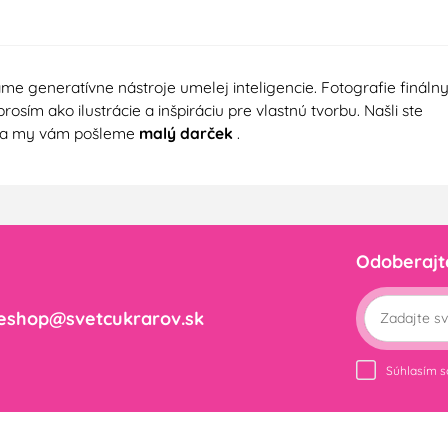
e generatívne nástroje umelej inteligencie. Fotografie fináln
sím ako ilustrácie a inšpiráciu pre vlastnú tvorbu. Našli ste
a my vám pošleme
malý darček
.
Odoberajt
eshop@svetcukrarov.sk
Súhlasím 