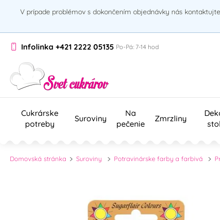
V prípade problémov s dokončením objednávky nás kontaktujte 
Infolinka
+421 2222 05135
Po-Pá: 7-14 hod
Cukrárske
Na
Dek
Suroviny
Zmrzliny
potreby
pečenie
sto
Domovská stránka
Suroviny
Potravinárske farby a farbivá
P