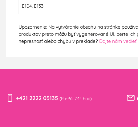
E104, E133
Upozornenie: Na vytváranie obsahu na stránke používam
produktov preto môžu byť vygenerované UI, berte ich pro
nepresnosť alebo chybu v preklade?
Dajte nám vedieť
+421 2222 05135
(Po-Pá: 7-14 hod)