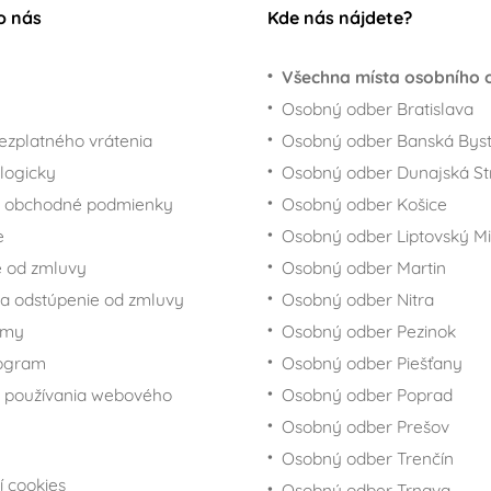
o nás
Kde nás nájdete?
Všechna místa osobního 
Osobný odber Bratislava
ezplatného vrátenia
Osobný odber Banská Byst
logicky
Osobný odber Dunajská St
 obchodné podmienky
Osobný odber Košice
e
Osobný odber Liptovský Mi
 od zmluvy
Osobný odber Martin
a odstúpenie od zmluvy
Osobný odber Nitra
rmy
Osobný odber Pezinok
rogram
Osobný odber Piešťany
 používania webového
Osobný odber Poprad
Osobný odber Prešov
Osobný odber Trenčín
í cookies
Osobný odber Trnava