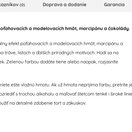
kazníkov
Doprava a dodanie
Garancia
(0)
oťahovacích
a
modelovacích
hmôt
,
marcipánu
a
čokolády
.
álny efekt poťahovacích a modelovacích hmôt, marcipánu a
 tráve, listoch a ďalších prírodných motívoch. Hodí sa na
iek. Zelenou farbou dodáte tiene alebo naopak, rozjasníte
iete ešte vlažnú hmotu. Ak už hmota neprijíma farbu, pretrite je
riediť s trochou alkoholu a maľovať štetcom tenké i široké línie
užiť na detailné zdobenie tort a zákuskov.