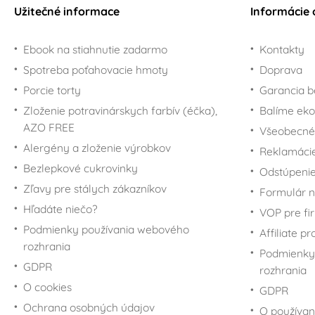
Užitečné informace
Informácie 
Ebook na stiahnutie zadarmo
Kontakty
Spotreba poťahovacie hmoty
Doprava
Porcie torty
Garancia b
Zloženie potravinárskych farbív (éčka),
Balíme eko
AZO FREE
Všeobecné
Alergény a zloženie výrobkov
Reklamáci
Bezlepkové cukrovinky
Odstúpenie
Zľavy pre stálych zákazníkov
Formulár n
Hľadáte niečo?
VOP pre fi
Podmienky používania webového
Affiliate p
rozhrania
Podmienky
GDPR
rozhrania
O cookies
GDPR
Ochrana osobných údajov
O používan