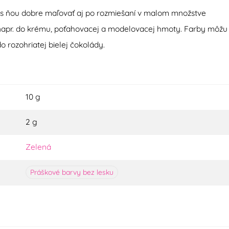
 s ňou dobre maľovať aj po rozmiešaní v malom množstve
 napr. do krému, poťahovacej a modelovacej hmoty. Farby môžu
do rozohriatej bielej čokolády.
10 g
2 g
Zelená
Práškové barvy bez lesku