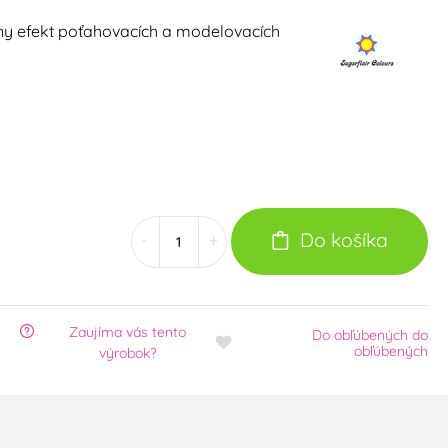
ny efekt poťahovacích a modelovacích
Do košíka
-
+
Zaujíma vás tento
Do obľúbených
do
obľúbených
výrobok?