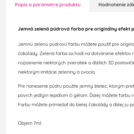
Popis a parametre produktu
Hodnotenie zá
Jemná
zelená
púdrová
farba
pre originálny
efekt
p
Jemnú zelenú púdrovú farbu môžete použiť pre origin
čokolády. Zelená farba sa hodí na dotváranie efektov na
rozjasnenie niektorých zvieratiek a ďalších 3D postavič
niektorým imitácie zeleniny a ovocia.
Pre nanesenie púdru použite jemný štetec, ktorým pretr
povrch jedlým lepidlom či gélom. Ďalej môžete farbu roz
Farbu môžete primiešať do bielej čokolády a ďalej ju po
Objem 7ml.