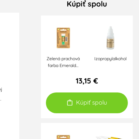
Kúpiť spolu
Zelená prachová
Izopropylalkohol
farba Emerald…
13,15 €
j
.
Kúpiť spolu