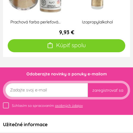
Prachová farba perleťová…
Izopropylalkohol
9,93 €
Kúpiť spolu
Odoberajte novinky a ponuky e-mailom
zaregistrovať sa
Súhlasím so spracovaním
osobných údajov
Užitečné informace