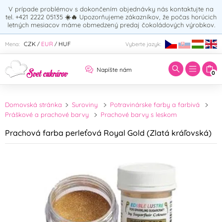
V prípade problémov s dokončením objednávky nás kontaktujte na
tel. +421 2222 05135
☀️🔥
Upozorňujeme zákazníkov, že počas horúcich
letných mesiacov máme obmedzený predaj čokoládových výrobkov.
Zadajte hľadaný výraz:
CZK
EUR
HUF
Mena:
Vyberte jazyk:
/
/
Napíšte nám
0
Domovská stránka
Suroviny
Potravinárske farby a farbivá
Práškové a prachové barvy
Prachové barvy s leskom
Prachová farba perleťová Royal Gold (Zlatá kráľovská)