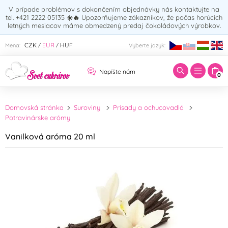
V prípade problémov s dokončením objednávky nás kontaktujte na
tel. +421 2222 05135
☀️🔥
Upozorňujeme zákazníkov, že počas horúcich
letných mesiacov máme obmedzený predaj čokoládových výrobkov.
Zadajte hľadaný výraz:
CZK
EUR
HUF
Mena:
Vyberte jazyk:
/
/
Napíšte nám
0
Domovská stránka
Suroviny
Prísady a ochucovadlá
Potravinárske arómy
Vanilková aróma 20 ml