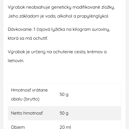
Výrobok neobsahuje geneticky modifikované zložky.
Jeho základom je voda, alkohol a propylénglykol.
Dávkovanie: 1 čajová lyžička na kilogram suroviny,
ktorá sa má ochutiť.
Výrobok je určený na ochutenie cesta, krémov a
liehovín.
Hmotnosť vrátane
50 g
obalu (brutto)
Netto hmotnosť
50 g
Objem
20 ml