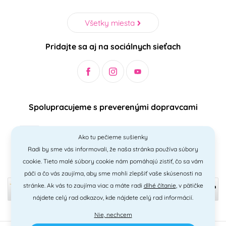
Všetky miesta
Pridajte sa aj na sociálnych sieťach
Spolupracujeme s preverenými dopravcami
Ako tu pečieme sušienky
Radi by sme vás informovali, že naša stránka používa súbory
Bezpečný a jednoduchý spôsob platieb
cookie. Tieto malé súbory cookie nám pomáhajú zistiť, čo sa vám
páči a čo vás zaujíma, aby sme mohli zlepšiť vaše skúsenosti na
stránke. Ak vás to zaujíma viac a máte radi
dlhé čítanie
, v pätičke
nájdete celý rad odkazov, kde nájdete celý rad informácií.
Nie, nechcem