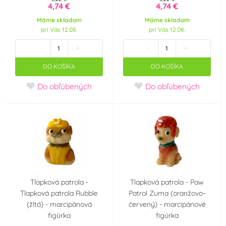
4,74 €
4,74 €
Ibili
IREKS
(0)
(0)
Máme skladom
Máme skladom
pri Vás 12.08.
pri Vás 12.08.
JEM
K-Decor
(0)
(0)
-
+
-
+
DO KOŠÍKA
DO KOŠÍKA
Karen Davies
Kingcakes
(0)
(0)
Do obľúbených
Do obľúbených
Kovovýroba Jeníkov
Laped
(0)
(0)
Maramisa
MFP Paper
(0)
(0)
Modecor
Monaco
(0)
(0)
Tlapková patrola -
Tlapková patrola - Paw
Tlapková patrola Rubble
Patrol Zuma (oranžovo-
Odense Marcipan
ORION
(0)
(0)
(žltá) - marcipánová
červený) - marcipánové
figúrka
figúrka
Ostatní
Overig
(0)
(0)