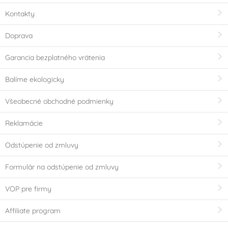
(0)
Kontakty
Halal
(0)
Doprava
Party téma
Garancia bezplatného vrátenia
Happy Birthday
Svatba
Balíme ekologicky
Všeobecné obchodné podmienky
Srdce - Valentýn
Ples
Reklamácie
Minecraft
Baby Shower
Odstúpenie od zmluvy
Je to holka!!
Je to kluk!!
Formulár na odstúpenie od zmluvy
SpongeBob
Rozlučka se svobodou
VOP pre firmy
Affiliate program
Fortnite
Harry Potter