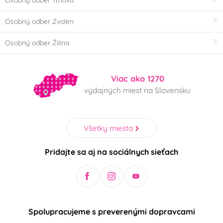
mikrovlnnné trouby
Osobný odber Zvolen
v plynové troubě
v horkovzdušné
Osobný odber Žilina
troubě
v ledničce
v mrazničce
Viac ako 1270
výdajných miest na Slovensku
Krajina pôvodu
NL
-
Všetky miesta
BE
TH
Pridajte sa aj na sociálnych sieťach
CN
Česká republika
Itálie
Holandsko
Spolupracujeme s preverenými dopravcami