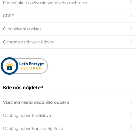
Podmienky používania webového rozhrania
Veľká noc
Dinosaurus
GDPR
Miraculous - Kouzelná
Super Mario
O používaní cookies
beruška a černý
kocour
Ochrana osobných údajov
Dětská párty klučičí
Vánoce
Angry Birds
Spiderman
Tlapková patrola -
Jednorožec - Unicorn
Kde nás nájdete?
Paw Patrol
Všechna místa osobního odběru
Barbie
Hello Kitty
Osobný odber Bratislava
Frozen - Ledové
Máša a medvěd
Osobný odber Banská Bystrica
království