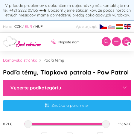
V prípade problémov s dokončením objednávky nás kontaktujte na
tel. +421 2222 05135
☀️🔥
Upozorňujeme zákazníkov, že počas horúcich
letných mesiacov máme obmedzený predaj čokoládových výrobkov.
Zadajte hľadaný výraz:
CZK
EUR
HUF
Mena:
Vyberte jazyk:
/
/
Napíšte nám
0
Domovská stránka
Podľa témy
Podľa témy, Tlapková patrola - Paw Patrol
Vyberte podkategóriu
Značka a parameter
0.21 €
156.69 €