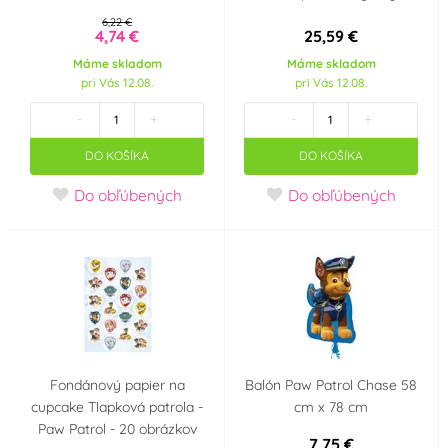
6,22 €
4,74 €
25,59 €
UNIQUE
VYPRODEJ
(0)
(0)
Máme skladom
Máme skladom
pri Vás 12.08.
pri Vás 12.08.
Wilton
Windsor
(0)
(0)
-
+
-
+
xPartydeco
xWIKY
(0)
(0)
DO KOŠÍKA
DO KOŠÍKA
Do obľúbených
Do obľúbených
xx-AMSCAN
Zeelandia
(0)
(0)
Tvar vykrajovátka
Srdíčka
Anděl
(0)
(0)
Kometa
(0)
Fondánový papier na
Balón Paw Patrol Chase 58
Príchuť (aróma)
cupcake Tlapková patrola -
cm x 78 cm
Paw Patrol - 20 obrázkov
Karamel
Vanilka
(0)
(0)
7,75 €