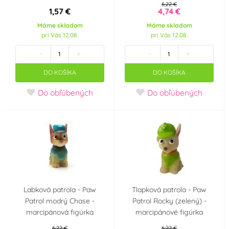
6,22 €
1,57 €
4,74 €
Dekora
Dobla
(1)
(0)
Máme skladom
Máme skladom
pri Vás 12.08.
pri Vás 12.08.
Fagoš
Felcman
(0)
(0)
-
+
-
+
DO KOŠÍKA
DO KOŠÍKA
Flexmetal
FMM
(0)
(0)
Do obľúbených
Do obľúbených
Folat
Frischmann
(0)
(7)
FunCakes
FUNNYFASHN
(0)
(0)
GoDan
Grabo
(1)
(0)
GUIRCA
GUIRMA
Labková patrola - Paw
Tlapková patrola - Paw
(0)
(0)
Patrol modrý Chase -
Patrol Rocky (zelený) -
marcipánová figúrka
marcipánové figúrka
Happy Sprinkles
House of Marie
(0)
(0)
6,22 €
6,22 €