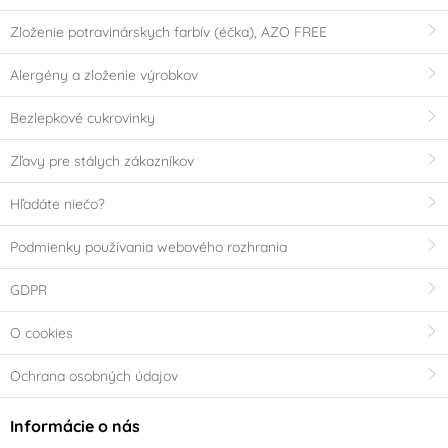
Silikon
(0)
Zloženie potravinárskych farbív (éčka), AZO FREE
Výrobce deklaruje
Alergény a zloženie výrobkov
Bez konzervantů
E171 Free
(0)
(0)
Bezlepkové cukrovinky
Neobsahuje AZO
Bezlepkový výrobek -
Zľavy pre stálych zákazníkov
barviva (AZO free)
neobsahuje lepek
(0)
(Gluten free)
(0)
Hľadáte niečo?
Podmienky používania webového rozhrania
Bez geneticky
Neobsahuje laktózu
modifikovaných
(Lactose free)
(0)
GDPR
surovin (GMO free)
(0)
O cookies
Neobsahuje palmový
Vhodné pro
olej
vegetariány
Ochrana osobných údajov
(0)
(0)
Informácie o nás
Vhodné pro vegany
Košer (kosher)
(0)