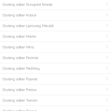
Osobný odber Dunajská Streda
Minions - Mimoni
Krteček
Osobný odber Košice
Mickey a Minnie
Star Wars
Osobný odber Liptovský Mikuláš
Mouse
Osobný odber Martin
Auta - Cars
Scooby doo
Osobný odber Nitra
Pohádkové princezny
Panenka LOL Surprise
Osobný odber Pezinok
Osobný odber Piešťany
Fotbal
Halloween
Osobný odber Poprad
Použití
Osobný odber Prešov
nevhodné do myčky
vhodné do myčky
nádobí
nádobí
Osobný odber Trenčín
nevhodné do
v elektrické troubě
Osobný odber Trnava