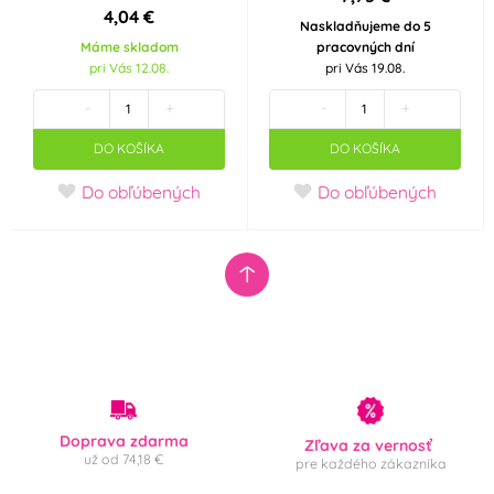
4,04 €
Naskladňujeme do 5
Máme skladom
pracovných dní
Mandle
(0)
pri Vás 12.08.
pri Vás 19.08.
Farba
-
+
-
+
Bílá
Černá
DO KOŠÍKA
DO KOŠÍKA
(0)
(0)
Do obľúbených
Do obľúbených
Červená
Fialová
(0)
(0)
Hnědá
Modrá
(0)
(1)
Modrozelená
Oranžová
(0)
(tyrkys)
(0)
Průhledná
Růžová
(0)
(0)
Doprava zdarma
Zľava za vernosť
už od 74,18 €
pre každého zákazníka
Slonová kost
Stříbrná
(0)
(0)