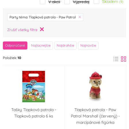
Skladem
V akcii
Výpredaj
(9)
značka
Party téma: Tlapková patrola - Paw Patrol
Albi
Amscan
Zrušiť všetky filtre
(0)
(1)
AROCO
Arpex
Odporúčané
Najlacnejšie
Najdrahšie
Najnovšie
(0)
(0)
Položiek:
10
BALONČ
Barbara Luijckx
(0)
(0)
Birkmann
Blex
(0)
(0)
breAd. & edible
BUKÁČEK
(0)
(0)
Bullyland
Cakesicq
(0)
(0)
Tašky Tlapková patrola -
Tlapková patrola - Paw
Tlapková patrola 6 ks
Patrol Marshall (červený) -
marcipánové figúrka
Decora
Dekofee Germany
(0)
(0)