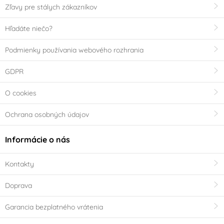
Zľavy pre stálych zákazníkov
Šedá
Zelená
(0)
(0)
Hľadáte niečo?
Zlatá
Žlutá
(0)
(0)
Podmienky používania webového rozhrania
Materiál
GDPR
Čokoláda
Dřevo
(0)
(0)
O cookies
Ochrana osobných údajov
Hliník
Keramika
(0)
(0)
Informácie o nás
Kov
Marcipán
(0)
(0)
Kontakty
Nerez
Papír
(0)
(0)
Doprava
Plast
Pocínovaný plech
(0)
(0)
Garancia bezplatného vrátenia