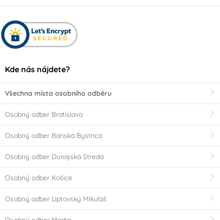
(0)
Halal
(0)
Party téma
Kde nás nájdete?
Happy Birthday
Svatba
Všechna místa osobního odběru
Srdce - Valentýn
Ples
Osobný odber Bratislava
Minecraft
Baby Shower
Osobný odber Banská Bystrica
Je to holka!!
Je to kluk!!
Osobný odber Dunajská Streda
Osobný odber Košice
SpongeBob
Rozlučka se svobodou
Osobný odber Liptovský Mikuláš
Fortnite
Harry Potter
Osobný odber Martin