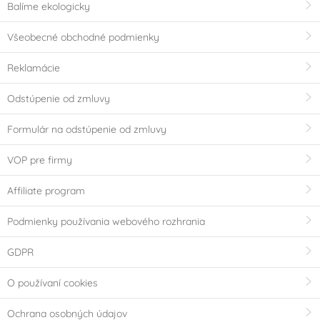
Balíme ekologicky
Silikon
(0)
Všeobecné obchodné podmienky
Výrobce deklaruje
Reklamácie
Bez konzervantů
E171 Free
(0)
(0)
Odstúpenie od zmluvy
Neobsahuje AZO
Bezlepkový výrobek -
barviva (AZO free)
neobsahuje lepek
(0)
Formulár na odstúpenie od zmluvy
(Gluten free)
(0)
VOP pre firmy
Bez geneticky
Neobsahuje laktózu
Affiliate program
modifikovaných
(Lactose free)
(0)
surovin (GMO free)
(0)
Podmienky používania webového rozhrania
Neobsahuje palmový
Vhodné pro
GDPR
olej
vegetariány
(0)
(0)
O používaní cookies
Vhodné pro vegany
Košer (kosher)
(0)
Ochrana osobných údajov