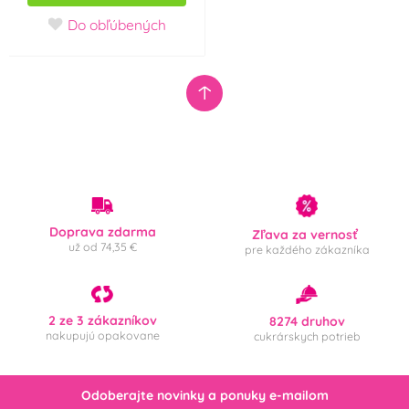
Do obľúbených
UNIQUE
VYPRODEJ
(0)
(0)
Wilton
Windsor
(0)
(0)
xPartydeco
xWIKY
(0)
(0)
xx-AMSCAN
Zeelandia
(0)
(0)
Tvar vykrajovátka
Doprava zdarma
Zľava za vernosť
už od 74,35 €
pre každého zákazníka
Srdíčka
Anděl
(0)
(0)
Kometa
(0)
2 ze 3 zákazníkov
8274 druhov
nakupujú opakovane
cukrárskych potrieb
Príchuť (aróma)
Odoberajte novinky a ponuky e-mailom
Karamel
Vanilka
(0)
(0)