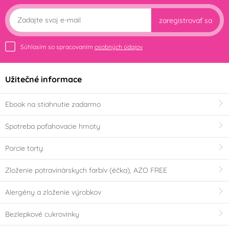
zaregistrovať sa
Mandle
(0)
Farba
Súhlasím so spracovaním
osobných údajov
Bílá
Černá
(0)
(0)
Užitečné informace
Červená
Fialová
(0)
(0)
Ebook na stiahnutie zadarmo
Hnědá
Modrá
(0)
(0)
Spotreba poťahovacie hmoty
Porcie torty
Modrozelená
Oranžová
(0)
(tyrkys)
(0)
Zloženie potravinárskych farbív (éčka), AZO FREE
Průhledná
Růžová
Alergény a zloženie výrobkov
(0)
(0)
Bezlepkové cukrovinky
Slonová kost
Stříbrná
(0)
(0)