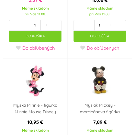
Máme skladom
Máme skladom
Dekora
Dobla
(0)
(0)
pri Vás 11.08.
pri Vás 11.08.
-
+
-
+
Fagoš
Felcman
(0)
(0)
DO KOŠÍKA
DO KOŠÍKA
Flexmetal
FMM
(0)
(0)
Do obľúbených
Do obľúbených
Folat
Frischmann
(0)
(2)
FunCakes
FUNNYFASHN
(0)
(0)
GoDan
Grabo
(0)
(0)
Myška Minnie - figúrka
Myšiak Mickey -
GUIRCA
GUIRMA
Minnie Mouse Disney
marcipánová figúrka
(0)
(0)
10,95 €
7,89 €
Happy Sprinkles
House of Marie
(0)
(0)
Máme skladom
Máme skladom