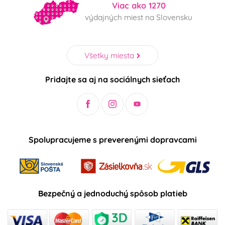
Viac ako 1270
výdajných miest na Slovensku
Minions - Mimoni
Krteček
Mickey a Minnie
Star Wars
Všetky miesta
Mouse
Pridajte sa aj na sociálnych sieťach
Auta - Cars
Scooby doo
Pohádkové princezny
Panenka LOL Surprise
Spolupracujeme s preverenými dopravcami
Fotbal
Halloween
Použití
nevhodné do myčky
vhodné do myčky
Bezpečný a jednoduchý spôsob platieb
nádobí
nádobí
nevhodné do
v elektrické troubě