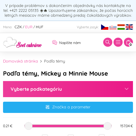
V prípade problémov s dokončením objednávky nás kontaktujte na
tel. +421 2222 05135
☀️🔥
Upozorňujeme zákazníkov, že počas horúcich
letných mesiacov máme obmedzený predaj čokoládových výrobkov.
Zadajte hľadaný výraz:
CZK
EUR
HUF
Mena:
Vyberte jazyk:
/
/
Napíšte nám
0
Domovská stránka
Podľa témy
Podľa témy, Mickey a Minnie Mouse
Vyberte podkategóriu
Značka a parameter
0.21 €
157.04 €