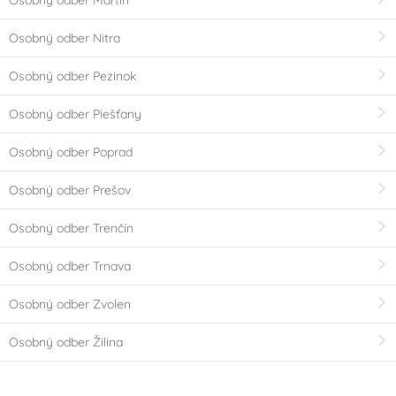
Veľká noc
Dinosaurus
Osobný odber Nitra
Miraculous - Kouzelná
Super Mario
Osobný odber Pezinok
beruška a černý
kocour
Osobný odber Piešťany
Osobný odber Poprad
Dětská párty klučičí
Vánoce
Osobný odber Prešov
Angry Birds
Spiderman
Osobný odber Trenčín
Tlapková patrola -
Jednorožec - Unicorn
Osobný odber Trnava
Paw Patrol
Osobný odber Zvolen
Barbie
Hello Kitty
Osobný odber Žilina
Frozen - Ledové
Máša a medvěd
království