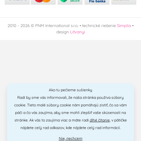
mikrovlnnné trouby
v plynové troubě
v horkovzdušné
2010 - 2026 © PNM International s.r.o. • technické riešenie
Simplia
•
troubě
design
Litvanyi
v ledničce
v mrazničce
Krajina pôvodu
NL
-
Ako tu pečieme sušienky
BE
TH
Radi by sme vás informovali, že naša stránka používa súbory
cookie. Tieto malé súbory cookie nám pomáhajú zistiť, čo sa vám
CN
Česká republika
páči a čo vás zaujíma, aby sme mohli zlepšiť vaše skúsenosti na
stránke. Ak vás to zaujíma viac a máte radi
dlhé čítanie
, v pätičke
Itálie
Holandsko
nájdete celý rad odkazov, kde nájdete celý rad informácií.
Nie, nechcem