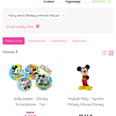
Skladem
V akcii
Výpredaj
(5)
značka
Party téma: Mickey a Minnie Mouse
Albi
Amscan
Zrušiť všetky filtre
(0)
(1)
AROCO
Arpex
Odporúčané
Najlacnejšie
Najdrahšie
Najnovšie
(0)
(0)
Položiek:
7
BALONČ
Barbara Luijckx
(0)
(0)
Birkmann
Blex
(0)
(0)
breAd. & edible
BUKÁČEK
(0)
(0)
Bullyland
Cakesicq
(2)
(0)
Jedlý papier - Disney
Myšiak Miky - figúrka
Smartphone - 1 ks
Mickey Mouse Disney
Decora
Dekofee Germany
(0)
(0)
5,62 €
5,37 €
10,66 €