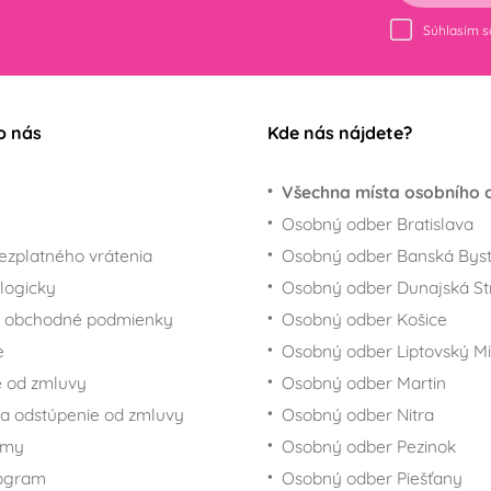
Súhlasím 
o nás
Kde nás nájdete?
Všechna místa osobního 
Osobný odber Bratislava
ezplatného vrátenia
Osobný odber Banská Byst
logicky
Osobný odber Dunajská St
 obchodné podmienky
Osobný odber Košice
e
Osobný odber Liptovský Mi
 od zmluvy
Osobný odber Martin
a odstúpenie od zmluvy
Osobný odber Nitra
rmy
Osobný odber Pezinok
rogram
Osobný odber Piešťany