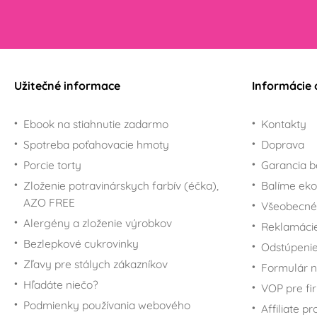
Užitečné informace
Informácie 
Ebook na stiahnutie zadarmo
Kontakty
Spotreba poťahovacie hmoty
Doprava
Porcie torty
Garancia b
Zloženie potravinárskych farbív (éčka),
Balíme eko
AZO FREE
Všeobecné
Alergény a zloženie výrobkov
Reklamáci
Bezlepkové cukrovinky
Odstúpenie
Zľavy pre stálych zákazníkov
Formulár n
Hľadáte niečo?
VOP pre fi
Podmienky používania webového
Affiliate p