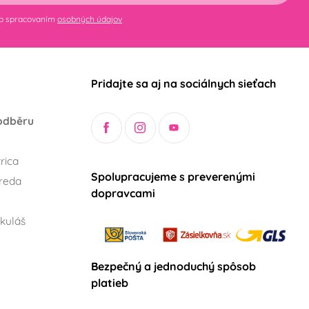
so spracovaním
osobných údajov
Pridajte sa aj na sociálnych sieťach
odběru
rica
Spolupracujeme s preverenými
reda
dopravcami
kuláš
Bezpečný a jednoduchý spôsob
platieb