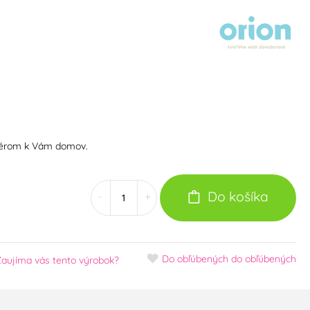
iérom k Vám domov.
Do košíka
-
+
Do obľúbených
do obľúbených
Zaujíma vás tento výrobok?