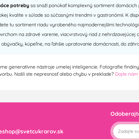
áce potreby
sa snaží ponúkať komplexný sortiment domácich p
kej kvalite v súlade so súčasnými trendmi v gastronómii. K di
ete tu sortiment riadu vyrobeného najmodernejšími technológi
chom na zdravé varenie, viacvrstvový riad z nehrdzavejúcej o
 obývačky, kúpeľne, na ľahšie upratovanie domácnosti, do záhra
me generatívne nástroje umelej inteligencie. Fotografie finál
ú tvorbu. Našli ste nepresnosť alebo chybu v preklade?
Dajte nám
Odoberajt
eshop@svetcukrarov.sk