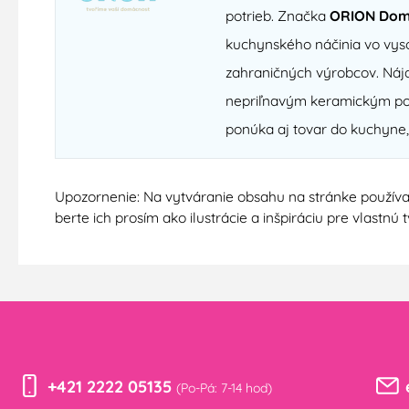
potrieb. Značka
ORION Dom
kuchynského náčinia vo vyso
zahraničných výrobcov. Nájd
nepriľnavým keramickým povr
ponúka aj tovar do kuchyne,
Upozornenie: Na vytváranie obsahu na stránke používa
berte ich prosím ako ilustrácie a inšpiráciu pre vlastn
+421 2222 05135
(Po-Pá: 7-14 hod)