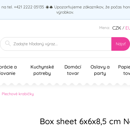
na tel. +421 2222 05135
☀️🔥
Upozorňujeme zákazníkov, že počas ho
výrobkov.
CZK
E
Mena:
/
Nájsť
orácie a
Kuchynské
Domácí
Oslavy a
Papi
lovanie
potreby
tovar
party
to
Plechové krabičky
Box sheet 6x6x8,5 cm 