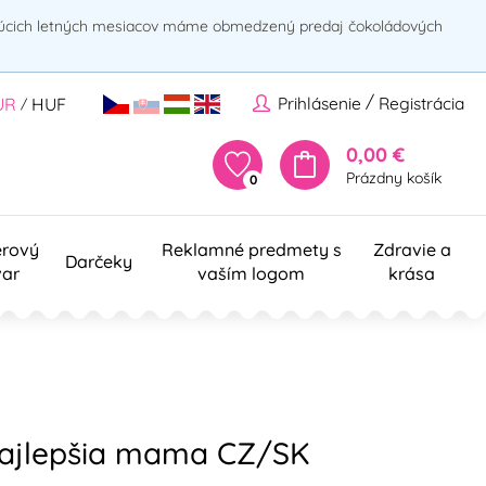
rúcich letných mesiacov máme obmedzený predaj čokoládových
/
Prihlásenie
Registrácia
UR
HUF
/
0,00 €
Prázdny košík
0
erový
Reklamné predmety s
Zdravie a
Darčeky
var
vaším logom
krása
Najlepšia mama CZ/SK