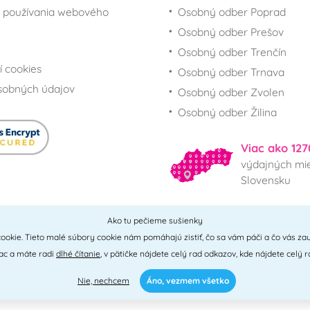
 používania webového
Osobný odber Poprad
Osobný odber Prešov
Osobný odber Trenčín
í cookies
Osobný odber Trnava
sobných údajov
Osobný odber Zvolen
Osobný odber Žilina
Viac ako 127
výdajných mie
Slovensku
Ako tu pečieme sušienky
Všetky miesta
ookie. Tieto malé súbory cookie nám pomáhajú zistiť, čo sa vám páči a čo vás zau
iac a máte radi
dlhé čítanie
, v pätičke nájdete celý rad odkazov, kde nájdete celý r
Nie, nechcem
Áno, vezmem všetko
0 - 2026 © PNM International s.r.o. • technické riešenie
Simplia
• design
Litv