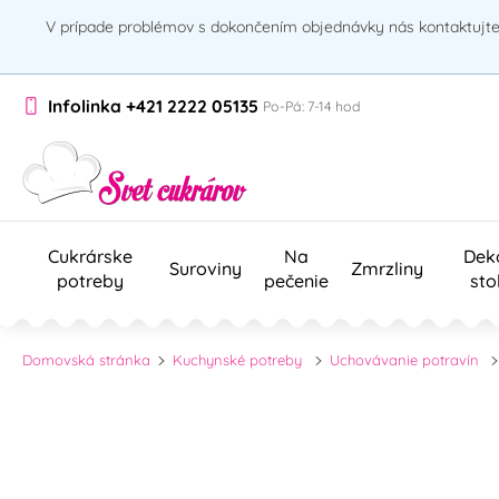
V prípade problémov s dokončením objednávky nás kontaktujte 
Infolinka
+421 2222 05135
Po-Pá: 7-14 hod
Cukrárske
Na
Dek
Suroviny
Zmrzliny
potreby
pečenie
sto
Domovská stránka
Kuchynské potreby
Uchovávanie potravín