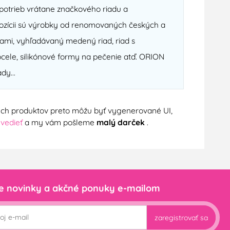
otrieb vrátane značkového riadu a
spozícii sú výrobky od renomovaných českých a
ami, vyhľadávaný medený riad, riad s
cele, silikónové formy na pečenie atď. ORION
dy...
nych produktov preto môžu byť vygenerované UI,
 vedieť
a my vám pošleme
malý darček
.
e novinky a akčné ponuky e-mailom
zaregistrovať sa