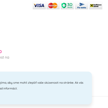
0
st na
jíma, aby sme mohli zlepšiť vaše skúsenosti na stránke. Ak vás
ad informácií.
anyi