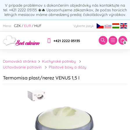
V prípade problémov s dokončením objednávky nás kontaktujte na
tel. +421 2222 05135
☀️🔥
Upozorňujeme zákazníkov, že počas horúcich
letných mesiacov máme obmedzený predaj čokoládových výrobkov.
Zadajte hľadaný výraz:
CZK
EUR
HUF
Mena:
Vyberte jazyk:
/
/
+421 2222 05135
0
Domovská stránka
Kuchynské potreby
Uchovávanie potravín
Plastové boxy a dózy
Termomisa plast/nerez VENUS 1,5 l