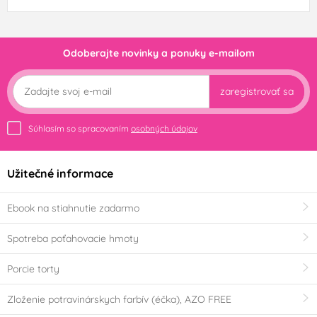
Odoberajte novinky a ponuky e-mailom
zaregistrovať sa
Súhlasím so spracovaním
osobných údajov
Užitečné informace
Ebook na stiahnutie zadarmo
Spotreba poťahovacie hmoty
Porcie torty
Zloženie potravinárskych farbív (éčka), AZO FREE