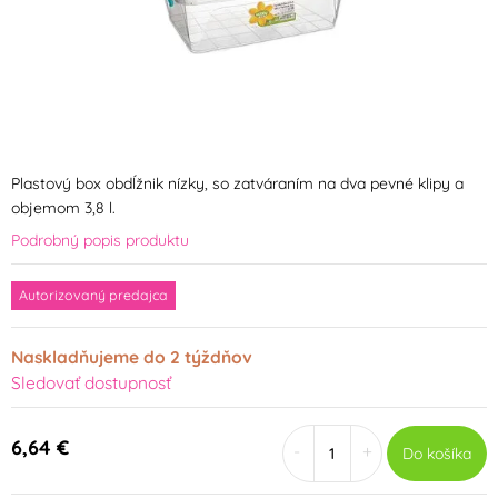
Plastový box obdĺžnik nízky, so zatváraním na dva pevné klipy a
objemom 3,8 l.
Podrobný popis produktu
Autorizovaný predajca
Naskladňujeme do 2 týždňov
Sledovať dostupnosť
6,64 €
-
+
Do košíka