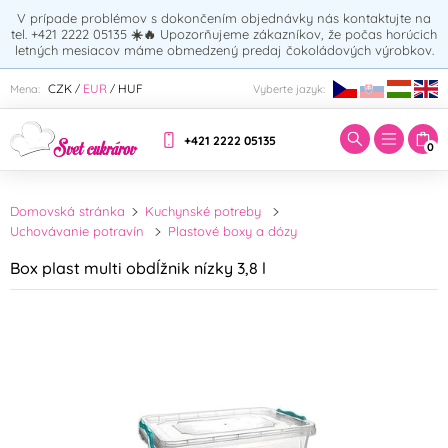
V prípade problémov s dokončením objednávky nás kontaktujte na
tel. +421 2222 05135
☀️🔥
Upozorňujeme zákazníkov, že počas horúcich
letných mesiacov máme obmedzený predaj čokoládových výrobkov.
Zadajte hľadaný výraz:
CZK
EUR
HUF
Mena:
Vyberte jazyk:
/
/
+421 2222 05135
0
Domovská stránka
Kuchynské potreby
Uchovávanie potravín
Plastové boxy a dózy
Box plast multi obdĺžnik nízky 3,8 l