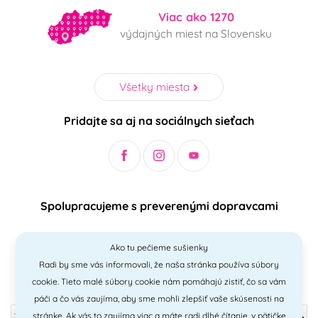
Viac ako 1270
výdajných miest na Slovensku
Všetky miesta
Pridajte sa aj na sociálnych sieťach
Spolupracujeme s preverenými dopravcami
Ako tu pečieme sušienky
Radi by sme vás informovali, že naša stránka používa súbory
Bezpečný a jednoduchý spôsob platieb
cookie. Tieto malé súbory cookie nám pomáhajú zistiť, čo sa vám
páči a čo vás zaujíma, aby sme mohli zlepšiť vaše skúsenosti na
stránke. Ak vás to zaujíma viac a máte radi
dlhé čítanie
, v pätičke