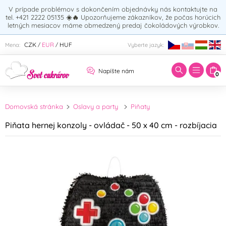
V prípade problémov s dokončením objednávky nás kontaktujte na
tel. +421 2222 05135
☀️🔥
Upozorňujeme zákazníkov, že počas horúcich
letných mesiacov máme obmedzený predaj čokoládových výrobkov.
Zadajte hľadaný výraz:
CZK
EUR
HUF
Mena:
Vyberte jazyk:
/
/
Napíšte nám
0
Domovská stránka
Oslavy a party
Piňaty
Piňata hernej konzoly - ovládač - 50 x 40 cm - rozbíjacia