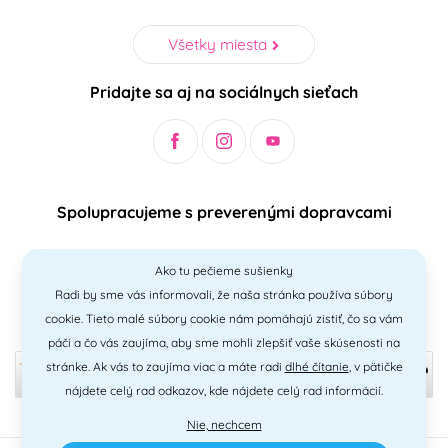
Všetky miesta
Pridajte sa aj na sociálnych sieťach
Spolupracujeme s preverenými dopravcami
Ako tu pečieme sušienky
Radi by sme vás informovali, že naša stránka používa súbory
Bezpečný a jednoduchý spôsob platieb
cookie. Tieto malé súbory cookie nám pomáhajú zistiť, čo sa vám
páči a čo vás zaujíma, aby sme mohli zlepšiť vaše skúsenosti na
stránke. Ak vás to zaujíma viac a máte radi
dlhé čítanie
, v pätičke
nájdete celý rad odkazov, kde nájdete celý rad informácií.
Nie, nechcem