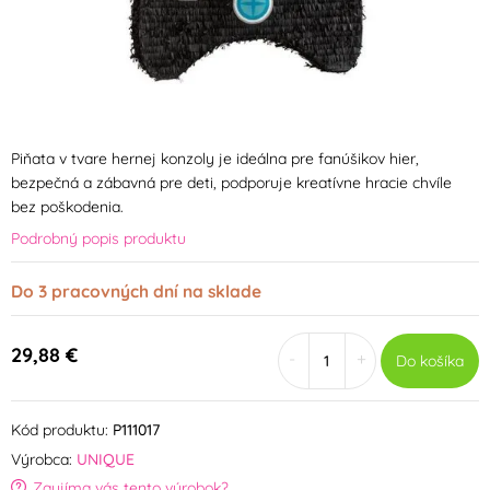
Piňata v tvare hernej konzoly je ideálna pre fanúšikov hier,
bezpečná a zábavná pre deti, podporuje kreatívne hracie chvíle
bez poškodenia.
Podrobný popis produktu
Do 3 pracovných dní na sklade
29,88 €
-
+
Do košíka
Kód produktu:
P111017
Výrobca:
UNIQUE
Zaujíma vás tento výrobok?