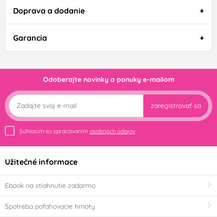
Doprava a dodanie
Garancia
Odoberajte novinky a ponuky e-mailom
zaregistrovať sa
Súhlasím so spracovaním
osobných údajov
Užitečné informace
Ebook na stiahnutie zadarmo
Spotreba poťahovacie hmoty