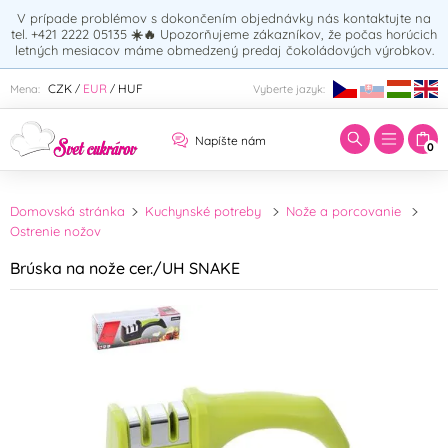
V prípade problémov s dokončením objednávky nás kontaktujte na
tel. +421 2222 05135
☀️🔥
Upozorňujeme zákazníkov, že počas horúcich
letných mesiacov máme obmedzený predaj čokoládových výrobkov.
Zadajte hľadaný výraz:
CZK
EUR
HUF
Mena:
Vyberte jazyk:
/
/
Napíšte nám
0
Domovská stránka
Kuchynské potreby
Nože a porcovanie
Ostrenie nožov
Brúska na nože cer./UH SNAKE