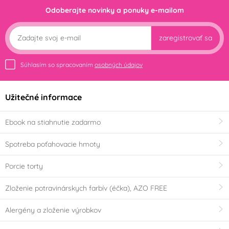
Odoberajte novinky a ponuky e-mailom
zaregistrovať sa
Súhlasím so spracovaním
osobných údajov
Užitečné informace
Ebook na stiahnutie zadarmo
Spotreba poťahovacie hmoty
Porcie torty
Zloženie potravinárskych farbív (éčka), AZO FREE
Alergény a zloženie výrobkov