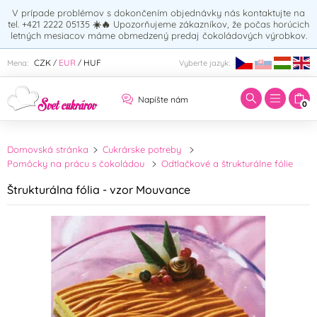
V prípade problémov s dokončením objednávky nás kontaktujte na
tel. +421 2222 05135
☀️🔥
Upozorňujeme zákazníkov, že počas horúcich
letných mesiacov máme obmedzený predaj čokoládových výrobkov.
Zadajte hľadaný výraz:
CZK
EUR
HUF
Mena:
Vyberte jazyk:
/
/
Napíšte nám
0
Domovská stránka
Cukrárske potreby
Pomôcky na prácu s čokoládou
Odtlačkové a štrukturálne fólie
Štrukturálna fólia - vzor Mouvance