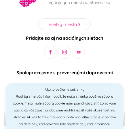
výdajných miest na Slovensku
Všetky miesta
Pridajte sa aj na sociálnych sieťach
Spolupracujeme s preverenými dopravcami
Ako tu pečieme sušienky
Radi by sme vás informovali, že naša stránka používa súbory
Bezpečný a jednoduchý spôsob platieb
cookie. Tieto malé súbory cookie nám pomáhajú zistiť, čo sa vám
páči a čo vás zaujíma, aby sme mohli zlepšiť vaše skúsenosti na
stránke. Ak vás to zaujíma viac a máte radi
dlhé čítanie
, v pätičke
nájdete celý rad odkazov, kde nájdete celý rad informácií.