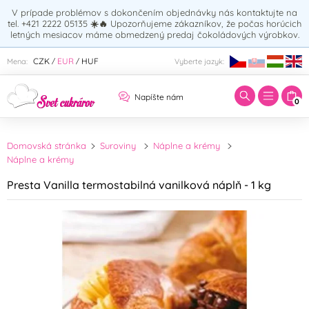
V prípade problémov s dokončením objednávky nás kontaktujte na
tel. +421 2222 05135
☀️🔥
Upozorňujeme zákazníkov, že počas horúcich
letných mesiacov máme obmedzený predaj čokoládových výrobkov.
Zadajte hľadaný výraz:
CZK
EUR
HUF
Mena:
Vyberte jazyk:
/
/
Napíšte nám
0
Domovská stránka
Suroviny
Náplne a krémy
Náplne a krémy
Presta Vanilla termostabilná vanilková náplň - 1 kg