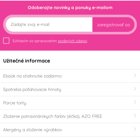
Výrobce deklaruje
Odoberajte novinky a ponuky e-mailom
Bezlepkový výrobek -
neobsahuje lepek
zaregistrovať sa
(Gluten free)
(0)
Súhlasím so spracovaním
osobných údajov
Tvar ošatek
Kulatá ošatka
Oválná ošatka
(0)
(0)
Užitečné informace
Party téma
Ebook na stiahnutie zadarmo
Minecraft
Srdce - Valentýn
Spotreba poťahovacie hmoty
Svatba
Veľká noc
Porcie torty
Zloženie potravinárskych farbív (éčka), AZO FREE
Tlapková patrola -
Jednorožec - Unicorn
Paw Patrol
Alergény a zloženie výrobkov