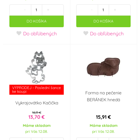
-
+
-
+
Smolík
Städter
(1)
(1)
DO KOŠÍKA
DO KOŠÍKA
SvětCukrářů.cz
UNIQUE
(0)
(0)
Do obľúbených
Do obľúbených
Wilton
(0)
Tvar vykrajovátka
Srdíčka
Čtvereček
(0)
(0)
VÝPRODEJ - Poslední šance
ke koupi
Forma na pečenie
Anděl
Kometa
(0)
(0)
BERÁNEK hnedá
Vykrajovátko Kačička
Květina
(0)
16,11 €
13,70 €
15,91 €
Farba
Máme skladom
Máme skladom
pri Vás 12.08.
pri Vás 12.08.
Bílá
Béžová
(0)
(0)