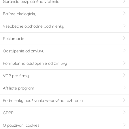
Garancia bezplatného vrátenia
v ledničce
v mrazničce
Balíme ekologicky
Krajina pôvodu
Všeobecné obchodné podmienky
CN
-
Reklamácie
Česká republika
USA
Odstúpenie od zmluvy
Objem
Formulár na odstúpenie od zmluvy
500 ml
9 000 ml
VOP pre firmy
Vážicí krok
Affiliate program
Podmienky používania webového rozhrania
od
GDPR
O používaní cookies