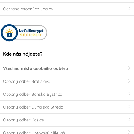
do
Ochrana osobných údajov
Rozsah (váživost)
Kde nás nájdete?
od
Všechna místa osobního odběru
Osobný odber Bratislava
do
Osobný odber Banská Bystrica
Osobný odber Dunajská Streda
VÝPRODEJ - Poslední šance ke koupi
Osobný odber Košice
Osobný odber Liptovský Mikuláš