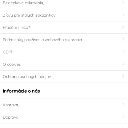
Pohádkové princezny
Fotbal
Bezlepkové cukrovinky
Zľavy pre stálych zákazníkov
Halloween
Hľadáte niečo?
Použití
Podmienky používania webového rozhrania
na gril
nevhodné do myčky
nádobí
GDPR
O cookies
vhodné do myčky
v mikrovlnné troubě
nádobí
Ochrana osobných údajov
nevhodné do
v elektrické troubě
Informácie o nás
mikrovlnnné trouby
Kontakty
v plynové troubě
v horkovzdušné
troubě
Doprava