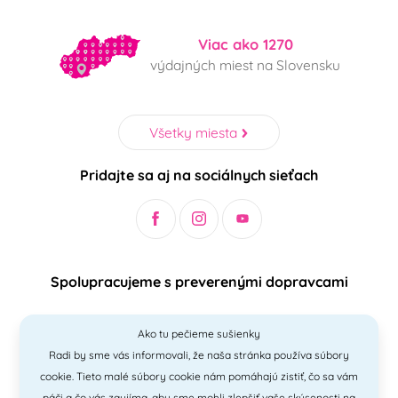
Viac ako 1270
výdajných miest na Slovensku
Všetky miesta
Pridajte sa aj na sociálnych sieťach
Spolupracujeme s preverenými dopravcami
Ako tu pečieme sušienky
Radi by sme vás informovali, že naša stránka používa súbory
Bezpečný a jednoduchý spôsob platieb
cookie. Tieto malé súbory cookie nám pomáhajú zistiť, čo sa vám
páči a čo vás zaujíma, aby sme mohli zlepšiť vaše skúsenosti na