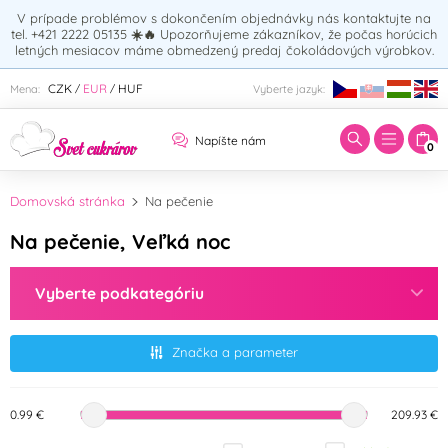
V prípade problémov s dokončením objednávky nás kontaktujte na
tel. +421 2222 05135
☀️🔥
Upozorňujeme zákazníkov, že počas horúcich
letných mesiacov máme obmedzený predaj čokoládových výrobkov.
Zadajte hľadaný výraz:
CZK
EUR
HUF
Mena:
Vyberte jazyk:
/
/
Napíšte nám
0
Domovská stránka
Na pečenie
Na pečenie, Veľká noc
Vyberte podkategóriu
Značka a parameter
0.99 €
209.93 €