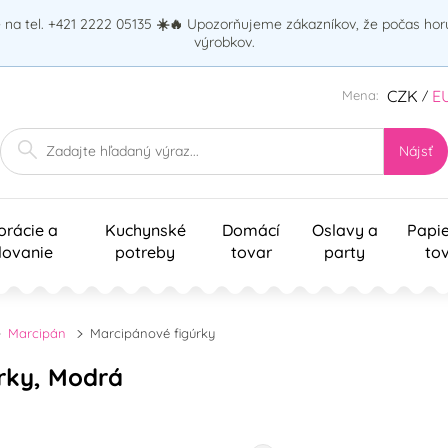
na tel. +421 2222 05135
☀️🔥
Upozorňujeme zákazníkov, že počas ho
výrobkov.
CZK
E
Mena:
/
Nájsť
orácie a
Kuchynské
Domácí
Oslavy a
Papi
lovanie
potreby
tovar
party
to
Marcipán
Marcipánové figúrky
rky, Modrá