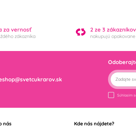
a za vernosť
2 ze 3 zákazníkov
aždého zákazníka
nakupujú opakovane
Odoberajt
eshop@svetcukrarov.sk
Súhlasím 
o nás
Kde nás nájdete?