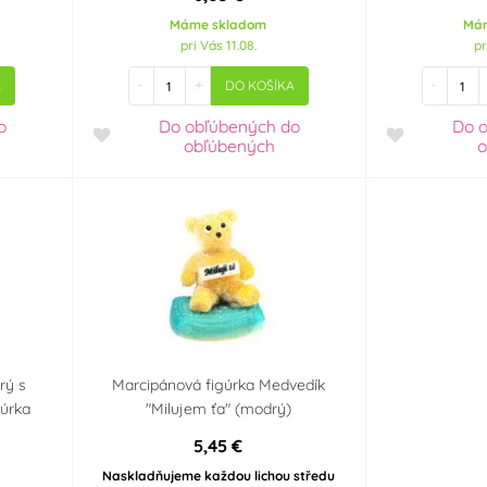
Máme skladom
Má
pri Vás 11.08.
pr
-
+
-
A
DO KOŠÍKA
o
Do obľúbených
do
Do 
obľúbených
o
rý s
Marcipánová figúrka Medvedík
úrka
"Milujem ťa" (modrý)
5,45 €
Naskladňujeme každou lichou středu