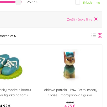
25.65 €
Skladem
(5)
Zrušiť všetky filtre
brazenie:
6
ačky modré s loptou -
Labková patrola - Paw Patrol modrý
á figúrka na tortu
Chase - marcipánová figúrka
6,24 €
4,92 €
4,75 €