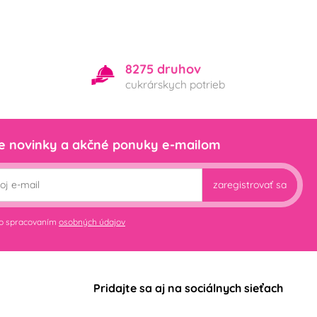
8275 druhov
cukrárskych potrieb
e novinky a akčné ponuky e-mailom
zaregistrovať sa
so spracovaním
osobných údajov
Pridajte sa aj na sociálnych sieťach