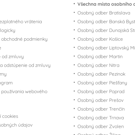
Všechna místa osobního 
Osobný odber Bratislava
ezplatného vrátenia
Osobný odber Banská Byst
logicky
Osobný odber Dunajská St
 obchodné podmienky
Osobný odber Košice
e
Osobný odber Liptovský Mi
 od zmluvy
Osobný odber Martin
a odstúpenie od zmluvy
Osobný odber Nitra
rmy
Osobný odber Pezinok
rogram
Osobný odber Piešťany
 používania webového
Osobný odber Poprad
Osobný odber Prešov
Osobný odber Trenčín
í cookies
Osobný odber Trnava
sobných údajov
Osobný odber Zvolen
Osobný odber Žilina