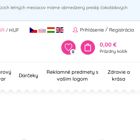
rúcich letných mesiacov máme obmedzený predaj čokoládových
/
Prihlásenie
Registrácia
UR
HUF
/
0,00 €
Prázdny košík
0
erový
Reklamné predmety s
Zdravie a
Darčeky
var
vaším logom
krása