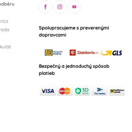
odběru
rica
Spolupracujeme s preverenými
reda
dopravcami
kuláš
Bezpečný a jednoduchý spôsob
platieb