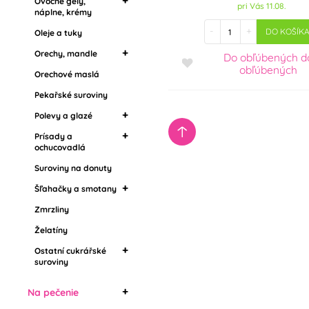
Ovocné gély,
Mandľová múka
pri Vás 11.08.
náplne, krémy
Suroviny na donuty
-
+
DO KOŠÍK
Oleje a tuky
Krémy na torty
Šľahačky a smotany
Náplne, krémy a
Orechy, mandle
Do obľúbených
d
Zmrzliny
džemy
obľúbených
Orechové maslá
Mandľová múka
Želatíny
Marmelády, džemy
Pekařské suroviny
Ostatní cukrářské
Ochucovacie pasty,
suroviny
Polevy a glazé
arómy
Prísady a
Zrkadlové polevy
ochucovadlá
Tukové polevy
Suroviny na donuty
Potravinárske arómy
Poleva v kôstkach
Griláš (griliáž)
Šľahačky a smotany
Drip polevy
Zmrzliny
Stužovače šľahačky
Rastlinné šľahačky
Želatíny
Živočišné šlehačky
Ostatní cukrářské
suroviny
Jedlé chladiace spreje
Na pečenie