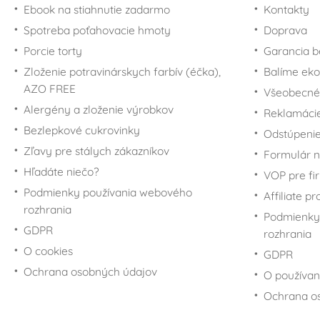
Pre fanúšikov
Škrabky
Vianoce
potravín
Ebook na stiahnutie zadarmo
Kontakty
komiksov Marvel a DC
Vykrajovačky -
Zatváracie nože
Halloween
Vianočné zdobenie
Spotreba poťahovacie hmoty
Zavařování a
Cukorničky a koreničky
Comics
Doprava
Vianoce
konzervace
Vánoční balení
Potreby na torty s
Porcie torty
Jedlonosiče
Pre fanúšikov
Garancia b
Vykrajovačky - Veľká
hudobnou tematikou
Miraculous Ladybug
noc
Zloženie potravinárskych farbív (éčka),
Plastové boxy a dózy
Balíme eko
Zvieratká
Pre fanúšikov Krtka
Vykrajovačky -
AZO FREE
Sklenené dózy a fľaše
Všeobecné
zvieratá
Futbal
Pre fanúšikov L.O.L.
Alergény a zloženie výrobkov
Vákuové uchovanie
Reklamáci
Surprise!
Vykrajovačky - rastliny
Šport
potravín
Bezlepkové cukrovinky
Odstúpenie
Pre fanúšikov Máše a
Vykrajovačky -
Promócie
Plechové krabičky
Zľavy pre stálych zákazníkov
medveďa
Formulár n
doprava
Hľadáte niečo?
Pre fanúšikov Macka
VOP pre fi
Vykrajovátka - budovy
Pú
Podmienky používania webového
Affiliate p
Vykrajovačky- ostatné
Pre fanúšikov Mickey
rozhrania
Podmienky
Sady vykrajovačiek -
Mousea a Minnie
GDPR
ostatné
rozhrania
Pre fanúšikov Mimoňov
O cookies
Sady vykrajovačiek -
GDPR
- Minions
Vianoce
Ochrana osobných údajov
O používan
Potreby na torty
Sady vykrajovačiek -
Minecraft
Ochrana o
Veľká noc
Pre fanúšikov My Little
Vyklápacie formičky