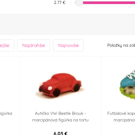
2.77 €
ejšie
Najdrahšie
Najnovšie
Položky na zo
igúrka
Autíčko VW Beetle Brouk -
Futbalové kop
marcipánová figúrka na tortu
marcipánov
6,03 €