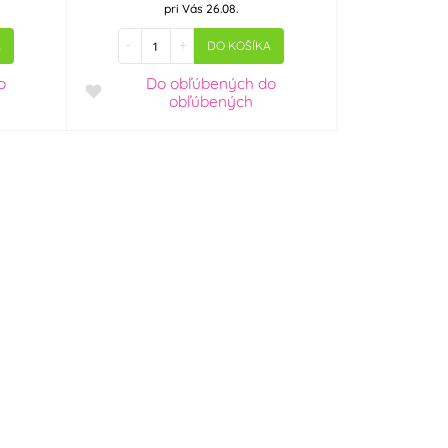
pri Vás 26.08.
-
+
A
DO KOŠÍKA
o
Do obľúbených
do
obľúbených