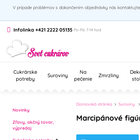
V prípade problémov s dokončením objednávky nás kontaktujte 
Infolinka
+421 2222 05135
Po-Pá: 7-14 hod
Cukrárske
Na
Dek
Suroviny
Zmrzliny
potreby
pečenie
sto
Domovská stránka
Suroviny
Novinky
Marcipánové figú
Zľavy, akčný tovar,
výpredaj