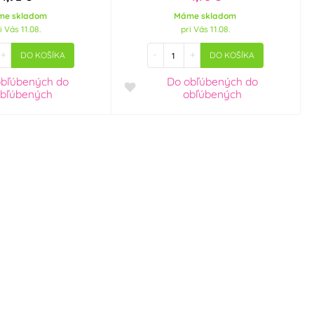
me skladom
Máme skladom
i Vás 11.08.
pri Vás 11.08.
+
-
+
DO KOŠÍKA
DO KOŠÍKA
obľúbených
do
Do obľúbených
do
bľúbených
obľúbených