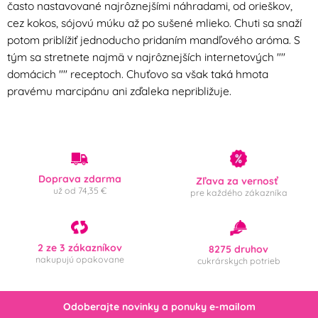
Hello Kitty
Frozen - Ledové
často nastavované najrôznejšími náhradami, od orieškov,
království
cez kokos, sójovú múku až po sušené mlieko. Chuti sa snaží
potom priblížiť jednoducho pridaním mandľového aróma. S
tým sa stretnete najmä v najrôznejších internetových ""
Krteček
Mickey a Minnie
domácich "" receptoch. Chuťovo sa však taká hmota
Mouse
pravému marcipánu ani zďaleka nepribližuje.
Auta - Cars
Panenka LOL Surprise
Fotbal
Halloween
Doprava zdarma
Příchuť
Zľava za vernosť
už od 74,35 €
pre každého zákazníka
mandle
Krajina pôvodu
2 ze 3 zákazníkov
8275 druhov
nakupujú opakovane
cukrárskych potrieb
Česká republika
Holandsko
Odoberajte novinky a ponuky e-mailom
Dánsko
Německo