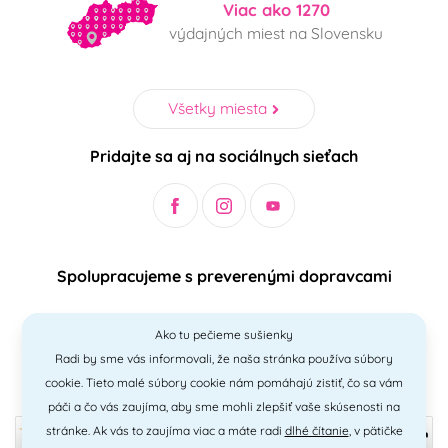
Viac ako 1270
výdajných miest na Slovensku
Všetky miesta
Pridajte sa aj na sociálnych sieťach
Spolupracujeme s preverenými dopravcami
Ako tu pečieme sušienky
Radi by sme vás informovali, že naša stránka používa súbory
Bezpečný a jednoduchý spôsob platieb
cookie. Tieto malé súbory cookie nám pomáhajú zistiť, čo sa vám
páči a čo vás zaujíma, aby sme mohli zlepšiť vaše skúsenosti na
stránke. Ak vás to zaujíma viac a máte radi
dlhé čítanie
, v pätičke