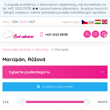
V prípade problémov s dokončením objednávky nás kontaktujte na
tel. +421 2222 05135
☀️🔥
Upozorňujeme zákazníkov, že počas horúcich
letných mesiacov máme obmedzený predaj čokoládových výrobkov.
Zadajte hľadaný výraz:
CZK
EUR
HUF
Mena:
Vyberte jazyk:
/
/
+421 2222 05135
0
Domovská stránka
Suroviny
Marcipán
Marcipán, Růžová
Vyberte podkategóriu
Značka a parameter
2.6 €
146.63 €