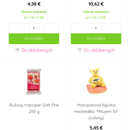
4,58 €
10,62 €
Máme skladom
Máme skladom
Červená
Fialová
(15)
(1)
pri Vás 11.08.
pri Vás 11.08.
-
+
-
+
Hnědá
Modrá
(4)
(8)
DO KOŠÍKA
DO KOŠÍKA
Oranžová
Růžová
(2)
(4)
Do obľúbených
Do obľúbených
Slonová kost
Zelená
(6)
(9)
Žlutá
(11)
Materiál
Ružový marcipán Soft Pink
Marcipánová figúrka
Marcipán
(4)
250 g
medvedíka "Milujem ťa"
(ružový)
Výrobce deklaruje
5,45 €