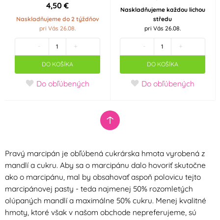
Neobsahuje AZO
Neobsahuje laktózu
4,50 €
Naskladňujeme každou lichou
barviva (AZO free)
(Lactose free)
(0)
(1)
Naskladňujeme do 2 týždňov
středu
pri Vás 26.08.
pri Vás 26.08.
Neobsahuje palmový
Neobsahuje
-
+
-
+
olej
transmastné kyseliny
(1)
(TFA Free)
(1)
DO KOŠÍKA
DO KOŠÍKA
Do obľúbených
Do obľúbených
Party téma
Veľká noc
SpongeBob
Minecraft
Srdce - Valentýn
Pravý marcipán je obľúbená cukrárska hmota vyrobená z
Svatba
Angry Birds
mandlí a cukru. Aby sa o marcipánu dalo hovoriť skutočne
ako o marcipánu, mal by obsahovať aspoň polovicu tejto
Tlapková patrola -
Jednorožec - Unicorn
marcipánovej pasty - teda najmenej 50% rozomletých
Paw Patrol
olúpaných mandlí a maximálne 50% cukru. Menej kvalitné
hmoty, ktoré však v našom obchode nepreferujeme, sú