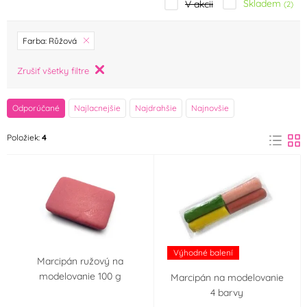
Skladem
V akcii
(2)
značka
Farba: Růžová
Fagoš
Frischmann
Zrušiť všetky filtre
(0)
(3)
FunCakes
Holandsko
Odporúčané
Najlacnejšie
Najdrahšie
Najnovšie
(1)
(0)
Položiek:
4
Odense
Odense Marcipan
(0)
(0)
Zeelandia
(0)
Príchuť (aróma)
Mandle
(0)
Výhodné balení
Marcipán ružový na
Farba
modelovanie 100 g
Marcipán na modelovanie
4 barvy
Bílá
Černá
(7)
(5)