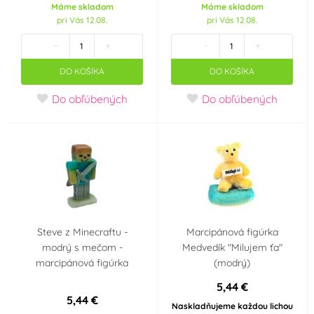
Hello Kitty
Frozen - Ledové
Máme skladom
Máme skladom
království
pri Vás 12.08.
pri Vás 12.08.
-
+
-
+
Krteček
Mickey a Minnie
DO KOŠÍKA
DO KOŠÍKA
Mouse
Do obľúbených
Do obľúbených
Auta - Cars
Panenka LOL Surprise
Fotbal
Halloween
Příchuť
mandle
Steve z Minecraftu -
Marcipánová figúrka
Krajina pôvodu
modrý s mečom -
Medvedík "Milujem ťa"
marcipánová figúrka
(modrý)
Česká republika
Holandsko
5,44 €
5,44 €
Naskladňujeme každou lichou
Dánsko
Německo