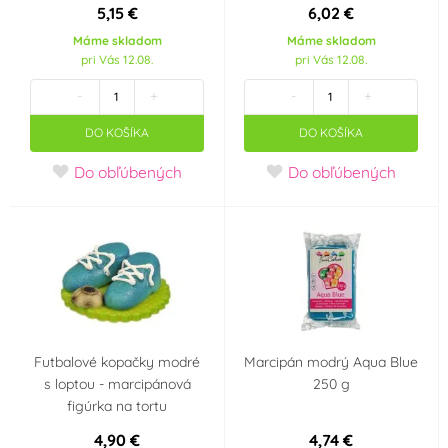
5,15 €
6,02 €
Máme skladom
Máme skladom
Červená
Fialová
(15)
(1)
pri Vás 12.08.
pri Vás 12.08.
-
+
-
+
Hnědá
Modrá
(4)
(8)
DO KOŠÍKA
DO KOŠÍKA
Oranžová
Růžová
(2)
(4)
Do obľúbených
Do obľúbených
Slonová kost
Zelená
(6)
(9)
Žlutá
(11)
Materiál
Futbalové kopačky modré
Marcipán modrý Aqua Blue
Marcipán
(6)
s loptou - marcipánová
250 g
figúrka na tortu
Výrobce deklaruje
4,90 €
4,74 €