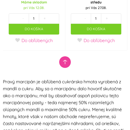
Máme skladom
středu
pri Vás 12.08.
pri Vás 27.08.
-
+
-
+
DO KOŠÍKA
DO KOŠÍKA
Do obľúbených
Do obľúbených
Pravý marcipán je obľúbená cukrárska hmota vyrobená z
mandlí a cukru. Aby sa o marcipánu dalo hovoriť skutočne
ako o marcipánu, mal by obsahovať aspoň polovicu tejto
marcipánovej pasty - teda najmenej 50% rozomletých
olúpaných mandlí a maximálne 50% cukru. Menej kvalitné
hmoty, ktoré však v našom obchode nepreferujeme, sú
často nastavované najrôznejšími náhradami, od orieškov,