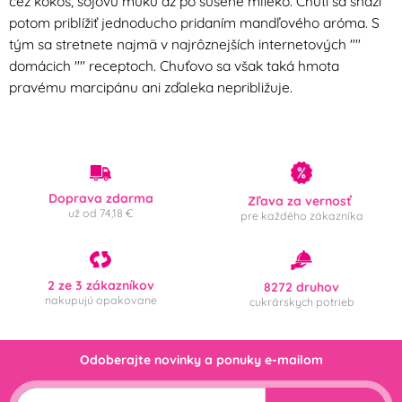
cez kokos, sójovú múku až po sušené mlieko. Chuti sa snaží
potom priblížiť jednoducho pridaním mandľového aróma. S
tým sa stretnete najmä v najrôznejších internetových ""
domácich "" receptoch. Chuťovo sa však taká hmota
pravému marcipánu ani zďaleka nepribližuje.
Doprava zdarma
Zľava za vernosť
už od 74,18 €
pre každého zákazníka
2 ze 3 zákazníkov
8272 druhov
nakupujú opakovane
cukrárskych potrieb
Odoberajte novinky a ponuky e-mailom