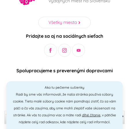
výdajných miest na Slovensku
Všetky miesta
Pridajte sa aj na sociálnych sieťach
Spolupracujeme s preverenými dopravcami
Ako tu pečieme sušienky
Radi by sme vás informovali, že naša stránka používa súbory
Bezpečný a jednoduchý spôsob platieb
cookie. Tieto malé súbory cookie nám pomáhajú zistiť, čo sa vám
páči a čo vás zaujíma, aby sme mohli zlepšiť vaše skúsenosti na
stránke. Ak vás to zaujíma viac a máte radi
dlhé čítanie
, v pätičke
nájdete celý rad odkazov, kde nájdete celý rad informácií.