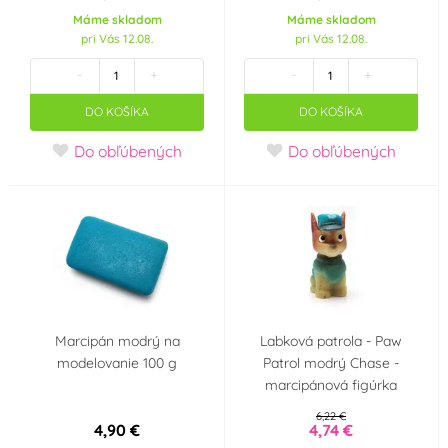
Neobsahuje AZO
Neobsahuje laktózu
Máme skladom
Máme skladom
barviva (AZO free)
(Lactose free)
(1)
(0)
pri Vás 12.08.
pri Vás 12.08.
-
+
-
+
Neobsahuje palmový
Neobsahuje
olej
transmastné kyseliny
(0)
DO KOŠÍKA
DO KOŠÍKA
(TFA Free)
(0)
Do obľúbených
Do obľúbených
Party téma
Veľká noc
SpongeBob
Minecraft
Srdce - Valentýn
Svatba
Angry Birds
Marcipán modrý na
Labková patrola - Paw
modelovanie 100 g
Patrol modrý Chase -
Tlapková patrola -
Jednorožec - Unicorn
marcipánová figúrka
Paw Patrol
6,22 €
4,90 €
4,74 €