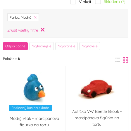
Skladem
V akcii
(7)
značka
Farba: Modrá
Fagoš
Frischmann
Zrušiť všetky filtre
(0)
(7)
FunCakes
Holandsko
Odporúčané
Najlacnejšie
Najdrahšie
Najnovšie
(1)
(0)
Položiek:
8
Odense
Odense Marcipan
(0)
(0)
Zeelandia
(0)
Príchuť (aróma)
Mandle
(0)
Posledný kus na sklade
Autíčko VW Beetle Brouk -
Farba
marcipánová figúrka na
Modrý vták - marcipánová
tortu
figúrka na tortu
Bílá
Černá
(7)
(5)