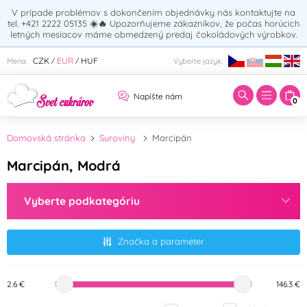
V prípade problémov s dokončením objednávky nás kontaktujte na
tel. +421 2222 05135
☀️🔥
Upozorňujeme zákazníkov, že počas horúcich
letných mesiacov máme obmedzený predaj čokoládových výrobkov.
Zadajte hľadaný výraz:
CZK
EUR
HUF
Mena:
Vyberte jazyk:
/
/
Napíšte nám
0
Domovská stránka
Suroviny
Marcipán
Marcipán, Modrá
Vyberte podkategóriu
Značka a parameter
2.6 €
146.3 €