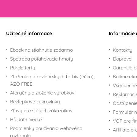
Užitečné informace
Informácie 
Ebook na stiahnutie zadarmo
Kontakty
Spotreba poťahovacie hmoty
Doprava
Porcie torty
Garancia b
Zloženie potravinárskych farbív (éčka),
Balíme eko
AZO FREE
Všeobecné
Alergény a zloženie výrobkov
Reklamáci
Bezlepkové cukrovinky
Odstúpenie
Zľavy pre stálych zákazníkov
Formulár n
Hľadáte niečo?
VOP pre fi
Podmienky používania webového
Affiliate p
rozhrania