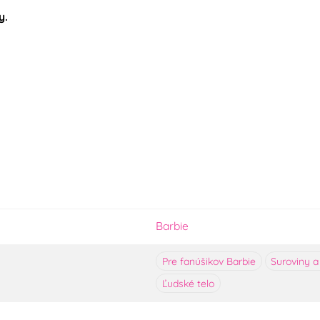
y.
Barbie
Pre fanúšikov Barbie
Suroviny a
Ľudské telo