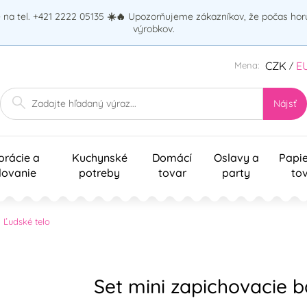
na tel. +421 2222 05135
☀️🔥
Upozorňujeme zákazníkov, že počas ho
výrobkov.
CZK
E
Mena:
/
Nájsť
orácie a
Kuchynské
Domácí
Oslavy a
Papi
lovanie
potreby
tovar
party
to
Ľudské telo
Set mini zapichovacie b