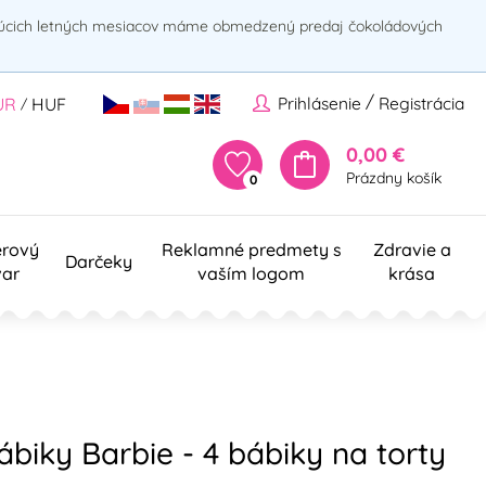
rúcich letných mesiacov máme obmedzený predaj čokoládových
/
Prihlásenie
Registrácia
UR
HUF
/
0,00 €
Prázdny košík
0
erový
Reklamné predmety s
Zdravie a
Darčeky
var
vaším logom
krása
ábiky Barbie - 4 bábiky na torty