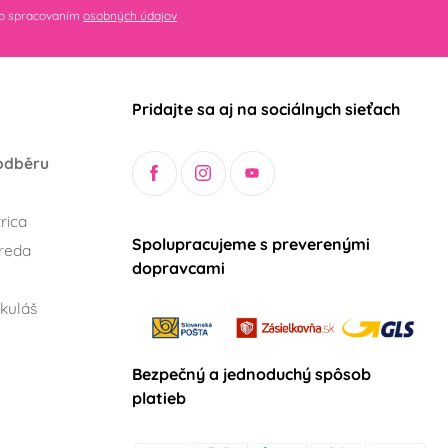
so spracovaním
osobných údajov
Pridajte sa aj na sociálnych sieťach
odběru
rica
Spolupracujeme s preverenými
reda
dopravcami
kuláš
Bezpečný a jednoduchý spôsob
platieb