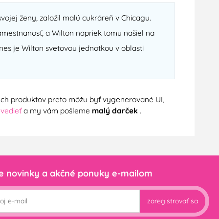
ojej ženy, založil malú cukráreň v Chicagu.
amestnanosť, a Wilton napriek tomu našiel na
es je Wilton svetovou jednotkou v oblasti
nych produktov preto môžu byť vygenerované UI,
 vedieť
a my vám pošleme
malý darček
.
e novinky a akčné ponuky e-mailom
zaregistrovať sa