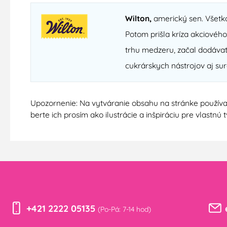
Wilton,
americký sen. Všetko
Potom prišla kríza akciovéh
trhu medzeru, začal dodávať
cukrárskych nástrojov aj sur
Upozornenie: Na vytváranie obsahu na stránke používa
berte ich prosím ako ilustrácie a inšpiráciu pre vlastn
+421 2222 05135
(Po-Pá: 7-14 hod)