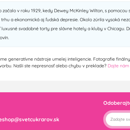
 začalo v roku 1929, kedy Dewey McKinley Wilton, s pomocou sv
o trhu a ekonomická aj ľudská depresie. Okolo zúrila vysoká nez
 luxusné svadobné torty pre slávne hotely a kluby v Chicagu. Dn
ovín.
me generatívne nástroje umelej inteligencie. Fotografie finál
ú tvorbu. Našli ste nepresnosť alebo chybu v preklade?
Dajte nám
Odoberajt
eshop@svetcukrarov.sk