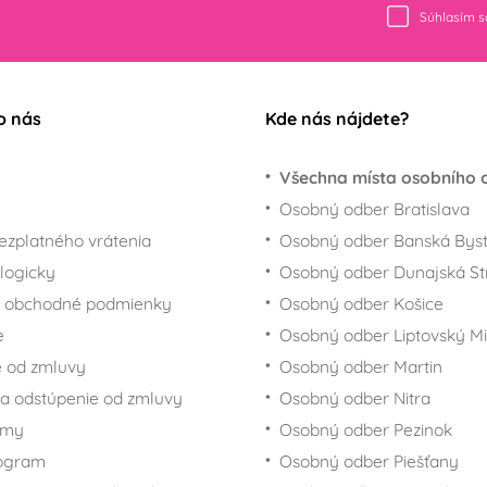
Súhlasím 
o nás
Kde nás nájdete?
Všechna místa osobního 
Osobný odber Bratislava
ezplatného vrátenia
Osobný odber Banská Byst
logicky
Osobný odber Dunajská St
 obchodné podmienky
Osobný odber Košice
e
Osobný odber Liptovský Mi
 od zmluvy
Osobný odber Martin
a odstúpenie od zmluvy
Osobný odber Nitra
rmy
Osobný odber Pezinok
rogram
Osobný odber Piešťany