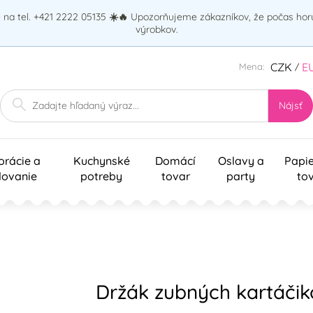
na tel. +421 2222 05135
☀️🔥
Upozorňujeme zákazníkov, že počas ho
výrobkov.
CZK
E
Mena:
/
Nájsť
orácie a
Kuchynské
Domácí
Oslavy a
Papi
lovanie
potreby
tovar
party
to
Držák zubných kartáči