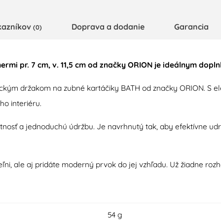
kazníkov
Doprava a dodanie
Garancia
(0)
ermi pr. 7 cm, v. 11,5 cm od značky ORION je ideálnym dopl
aktickým držakom na zubné kartáčiky BATH od značky ORION. S
o interiéru.
votnosť a jednoduchú údržbu. Je navrhnutý tak, aby efektívne ud
ľni, ale aj pridáte moderný prvok do jej vzhľadu. Už žiadne roz
54 g