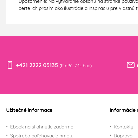
Upozornenie: Na vytváranie obsahu na stránke používa
berte ich prosím ako ilustrácie a inšpiráciu pre vlastn
+421 2222 05135
(Po-Pá: 7-14 hod)
Užitečné informace
Informácie 
Ebook na stiahnutie zadarmo
Kontakty
Spotreba poťahovacie hmoty
Doprava