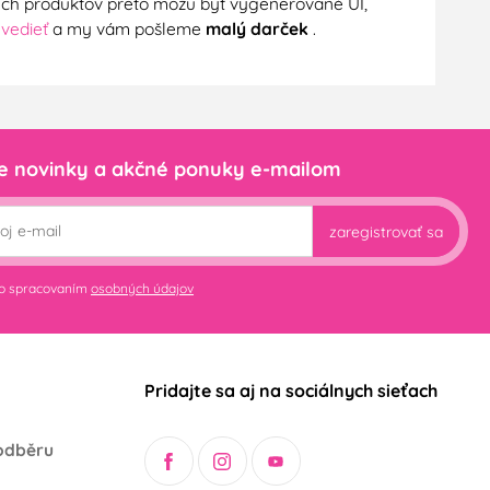
nych produktov preto môžu byť vygenerované UI,
 vedieť
a my vám pošleme
malý darček
.
e novinky a akčné ponuky e-mailom
zaregistrovať sa
so spracovaním
osobných údajov
Pridajte sa aj na sociálnych sieťach
odběru