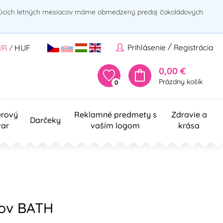
rúcich letných mesiacov máme obmedzený predaj čokoládových
/
Prihlásenie
Registrácia
UR
HUF
/
0,00 €
Prázdny košík
0
erový
Reklamné predmety s
Zdravie a
Darčeky
var
vaším logom
krása
kov BATH