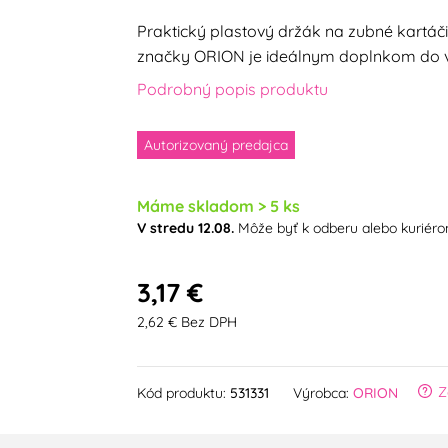
Praktický plastový držák na zubné kartáčik
značky ORION je ideálnym doplnkom do v
Podrobný popis produktu
Autorizovaný predajca
Máme skladom > 5 ks
V stredu 12.08.
Môže byť k odberu alebo kuriér
3,17 €
2,62 € Bez DPH
Z
Kód produktu:
531331
Výrobca:
ORION