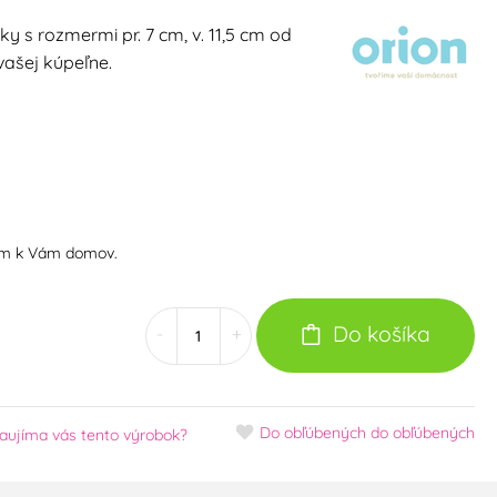
y s rozmermi pr. 7 cm, v. 11,5 cm od
ašej kúpeľne.
om k Vám domov.
Do košíka
-
+
Do obľúbených
do obľúbených
aujíma vás tento výrobok?