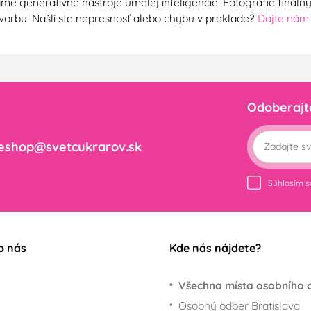
me generatívne nástroje umelej inteligencie. Fotografie finál
ú tvorbu. Našli ste nepresnosť alebo chybu v preklade?
Dajte nám
Odoberajt
eshop@svetcukrarov.sk
Súhlasím 
o nás
Kde nás nájdete?
Všechna místa osobního 
Osobný odber Bratislava