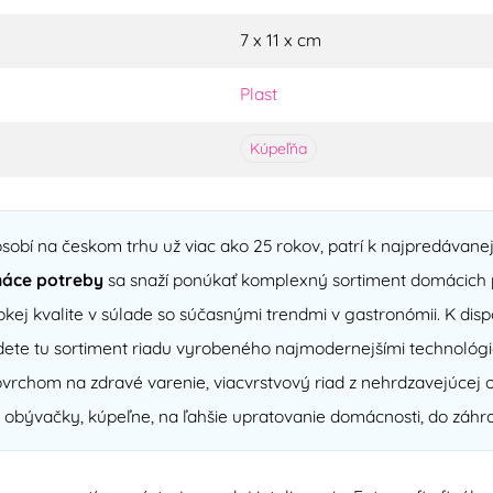
7 x 11 x cm
Plast
Kúpeľňa
sobí na českom trhu už viac ako 25 rokov, patrí k najpredávan
áce potreby
sa snaží ponúkať komplexný sortiment domácich p
kej kvalite v súlade so súčasnými trendmi v gastronómii. K di
ete tu sortiment riadu vyrobeného najmodernejšími technológi
chom na zdravé varenie, viacvrstvový riad z nehrdzavejúcej o
 obývačky, kúpeľne, na ľahšie upratovanie domácnosti, do záhra