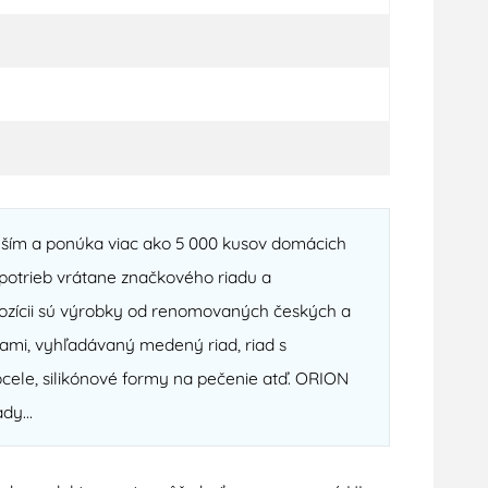
ejším a ponúka viac ako 5 000 kusov domácich
otrieb vrátane značkového riadu a
spozícii sú výrobky od renomovaných českých a
ami, vyhľadávaný medený riad, riad s
cele, silikónové formy na pečenie atď. ORION
dy...