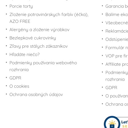
Porcie torty
Garancia b
Zloženie potravinárskych farbív (éčka),
Balíme eko
AZO FREE
Všeobecné
Alergény a zloženie výrobkov
Reklamáci
Bezlepkové cukrovinky
Odstúpenie
Zľavy pre stálych zákazníkov
Formulár n
Hľadáte niečo?
VOP pre fi
Podmienky používania webového
Affiliate p
rozhrania
Podmienky
GDPR
rozhrania
O cookies
GDPR
Ochrana osobných údajov
O používan
Ochrana o