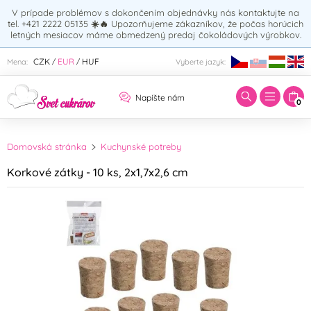
V prípade problémov s dokončením objednávky nás kontaktujte na
tel. +421 2222 05135
☀️🔥
Upozorňujeme zákazníkov, že počas horúcich
letných mesiacov máme obmedzený predaj čokoládových výrobkov.
Zadajte hľadaný výraz:
CZK
EUR
HUF
Mena:
Vyberte jazyk:
/
/
Napíšte nám
0
Domovská stránka
Kuchynské potreby
Korkové zátky - 10 ks, 2x1,7x2,6 cm