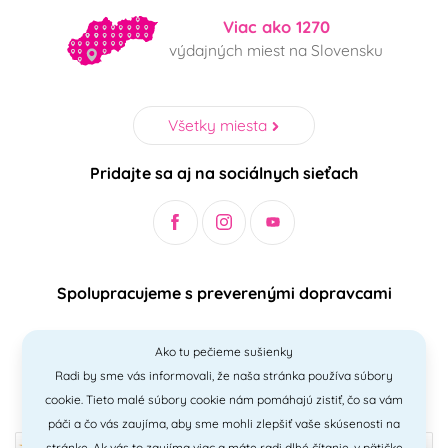
Viac ako 1270
výdajných miest na Slovensku
Všetky miesta
Pridajte sa aj na sociálnych sieťach
Spolupracujeme s preverenými dopravcami
Ako tu pečieme sušienky
Radi by sme vás informovali, že naša stránka používa súbory
Bezpečný a jednoduchý spôsob platieb
cookie. Tieto malé súbory cookie nám pomáhajú zistiť, čo sa vám
páči a čo vás zaujíma, aby sme mohli zlepšiť vaše skúsenosti na
stránke. Ak vás to zaujíma viac a máte radi
dlhé čítanie
, v pätičke