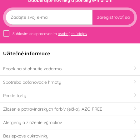
Odoberajte novinky a ponuky e-mailom
zaregistrovať sa
Súhlasím so spracovaním
osobných údajov
Užitečné informace
Ebook na stiahnutie zadarmo
Spotreba poťahovacie hmoty
Porcie torty
Zloženie potravinárskych farbív (éčka), AZO FREE
Alergény a zloženie výrobkov
Bezlepkové cukrovinky