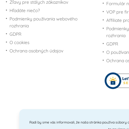
Zľavy pre stálych zákazníkov
Formulár n
Pre fanúšikov Trolls
Hľadáte niečo?
VOP pre fi
Podmienky používania webového
Affiliate p
rozhrania
Podmienky
GDPR
rozhrania
O cookies
GDPR
Ochrana osobných údajov
O používan
Ochrana o
Radi by sme vás informovali, že naša stránka používa súbory c