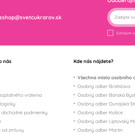
Odoberajt
eshop@svetcukrarov.sk
Súhlasím 
o nás
Kde nás nájdete?
Všechna místa osobního 
Osobný odber Bratislava
ezplatného vrátenia
Osobný odber Banská Byst
logicky
Osobný odber Dunajská St
 obchodné podmienky
Osobný odber Košice
e
Osobný odber Liptovský Mi
 od zmluvy
Osobný odber Martin