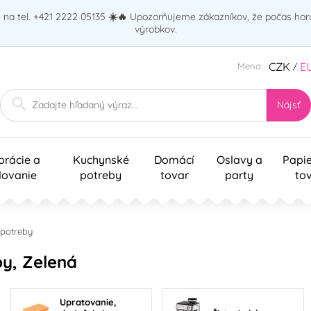
na tel. +421 2222 05135
☀️🔥
Upozorňujeme zákazníkov, že počas ho
výrobkov.
CZK
E
Mena:
/
Nájsť
orácie a
Kuchynské
Domácí
Oslavy a
Papi
lovanie
potreby
tovar
party
to
potreby
y, Zelená
Upratovanie,