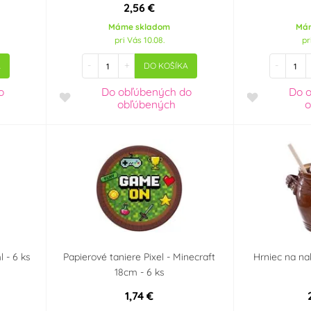
2,56 €
Máme skladom
Má
pri Vás 10.08.
pr
-
+
-
A
DO KOŠÍKA
o
Do obľúbených
do
Do 
obľúbených
o
 - 6 ks
Papierové taniere Pixel - Minecraft
Hrniec na nak
18cm - 6 ks
1,74 €