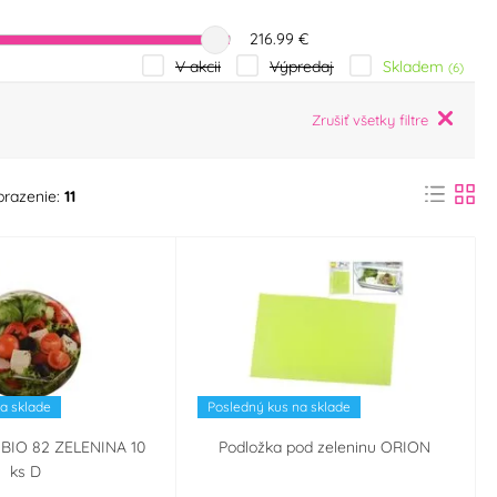
216.99 €
Skladem
V akcii
Výpredaj
(6)
Zrušiť všetky filtre
brazenie:
11
a sklade
Posledný kus na sklade
 BIO 82 ZELENINA 10
Podložka pod zeleninu ORION
ks D