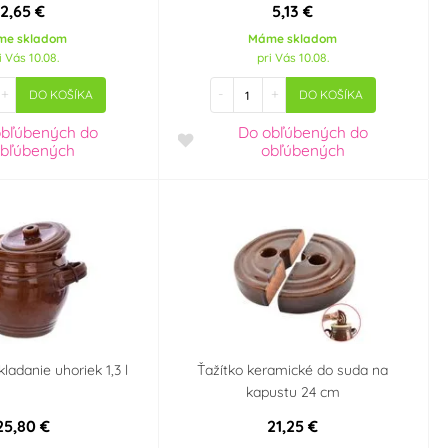
2,65 €
5,13 €
me skladom
Máme skladom
i Vás 10.08.
pri Vás 10.08.
+
-
+
DO KOŠÍKA
DO KOŠÍKA
obľúbených
do
Do obľúbených
do
bľúbených
obľúbených
ladanie uhoriek 1,3 l
Ťažítko keramické do suda na
kapustu 24 cm
25,80 €
21,25 €