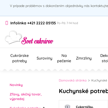
V prípade problémov s dokončením objednávky nás kontaktujte 
Infolinka
+421 2222 05135
Po-Pá: 7-14 hod
Cukrárske
Na
Dek
Suroviny
Zmrzliny
potreby
pečenie
sto
Domovská stránka
Kuchynské 
Novinky
Kuchynské potreb
Zľavy, akčný tovar,
výpredaj
Cukorničky,