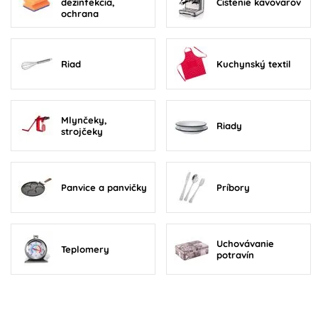
dezinfekcia,
Čistenie kávovarov
ochrana
Riad
Kuchynský textil
Mlynčeky,
Riady
strojčeky
Panvice a panvičky
Príbory
Uchovávanie
Teplomery
potravín