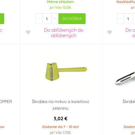
Máme skladom
Naskladňu
pri Vás 10.08.
pr
-
+
-
A
DO KOŠÍKA
o
Do obľúbených
do
Do 
obľúbených
o
HOPPER
Škrabka na mrkvu a koreňovú
Škrabk
zeleninu
3,02 €
ňov
Dodanie do 7 - 10 dní
Dodani
pri Vás 17.08.
pr