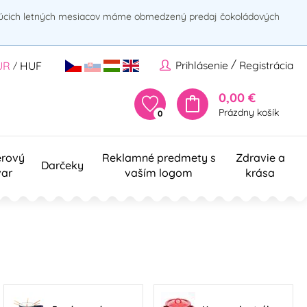
rúcich letných mesiacov máme obmedzený predaj čokoládových
/
Prihlásenie
Registrácia
UR
HUF
/
0,00 €
Prázdny košík
0
erový
Reklamné predmety s
Zdravie a
Darčeky
var
vaším logom
krása