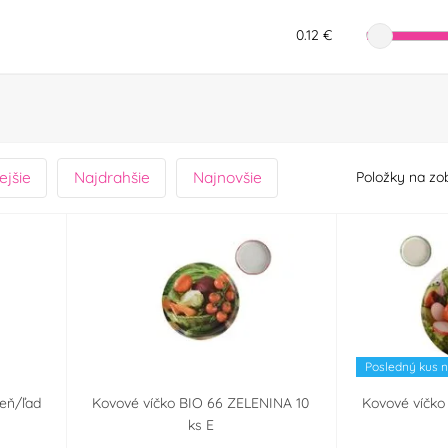
0.12 €
ejšie
Najdrahšie
Najnovšie
Položky na zo
Posledný kus n
eň/ľad
Kovové víčko BIO 66 ZELENINA 10
Kovové víčko
ks E