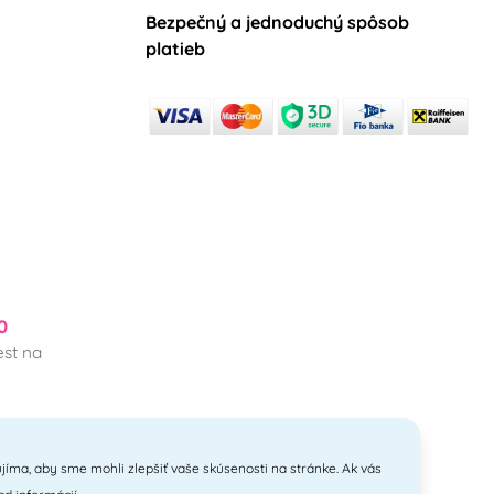
Bezpečný a jednoduchý spôsob
platieb
0
st na
jíma, aby sme mohli zlepšiť vaše skúsenosti na stránke. Ak vás