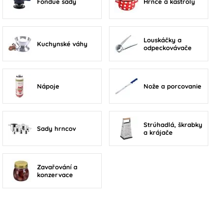
Fondue sady
Hrnce a kastróly
Louskáčky a
Kuchynské váhy
odpeckovávače
Nápoje
Nože a porcovanie
Strúhadlá, škrabky
Sady hrncov
a krájače
Zavařování a
konzervace