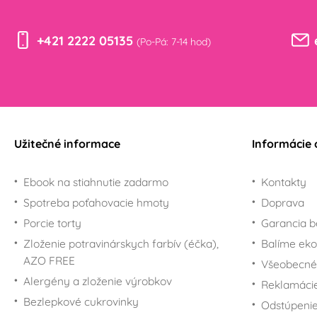
Potreby na torty
Minecraft
+421 2222 05135
(Po-Pá: 7-14 hod)
Pre fanúšikov My Little
Pony
Pre fanúšikov Disney
princezien
Pre fanúšikov Scooby-
Doo
Užitečné informace
Informácie 
Pre fanúšikov
SpongeBoba
Ebook na stiahnutie zadarmo
Kontakty
Pre fanúšikov Star
Spotreba poťahovacie hmoty
Doprava
Wars - Hviezdne vojny
Porcie torty
Garancia b
Pre fanúšikov Super
Maria
Zloženie potravinárskych farbív (éčka),
Balíme eko
Pre fanúšikov Šmolkov
AZO FREE
Všeobecné
(The Smurfs)
Alergény a zloženie výrobkov
Reklamáci
Pre fanúšikov Labkovej
Bezlepkové cukrovinky
Odstúpenie
patroly - Paw Patrol