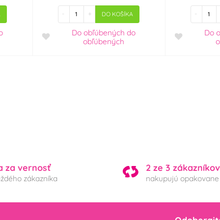
-
+
-
A
DO KOŠÍKA
o
Do obľúbených
do
Do 
obľúbených
o
a za vernosť
2 ze 3 zákazníkov
aždého zákazníka
nakupujú opakovane