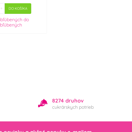
+
DO KOŠÍKA
obľúbených
do
bľúbených
8274 druhov
cukrárskych potrieb