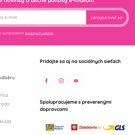
e novinky a akčné ponuky e-mailom
zaregistrovať sa
so spracovaním
osobných údajov
Pridajte sa aj na sociálnych sieťach
odběru
rica
Spolupracujeme s preverenými
reda
dopravcami
kuláš