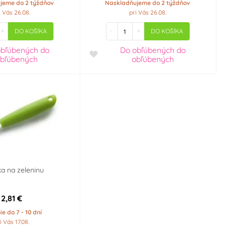
jeme do 2 týždňov
Naskladňujeme do 2 týždňov
i Vás 26.08.
pri Vás 26.08.
+
-
+
DO KOŠÍKA
DO KOŠÍKA
obľúbených
do
Do obľúbených
do
bľúbených
obľúbených
a na zeleninu
2,81 €
e do 7 - 10 dní
i Vás 17.08.