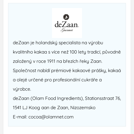
deZaan je holandský specialista na výrobu
kvalitního kakaa s více než 100 lety tradicí, původně
založený v roce 1911 na březích řeky Zaan.
Společnost nabídí prémiové kakaové prášky, kakaá
a olejé určené pro profesionální cukráře a
výrobce.
deZaan (Olam Food Ingredients), Stationsstraat 76,
1541 LJ Koog aan de Zaan, Nizozemsko
E-mail: cocoa@olamnet.com