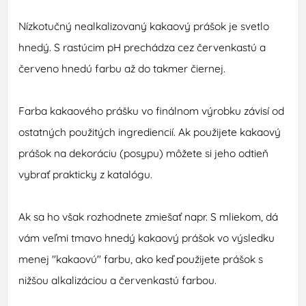
Nízkotučný nealkalizovaný kakaový prášok je svetlo
hnedý. S rastúcim pH prechádza cez červenkastú a
červeno hnedú farbu až do takmer čiernej.
Farba kakaového prášku vo finálnom výrobku závisí od
ostatných použitých ingrediencií. Ak použijete kakaový
prášok na dekoráciu (posypu) môžete si jeho odtieň
vybrať prakticky z katalógu.
Ak sa ho však rozhodnete zmiešať napr. S mliekom, dá
vám veľmi tmavo hnedý kakaový prášok vo výsledku
menej "kakaovú" farbu, ako keď použijete prášok s
nižšou alkalizáciou a červenkastú farbou.