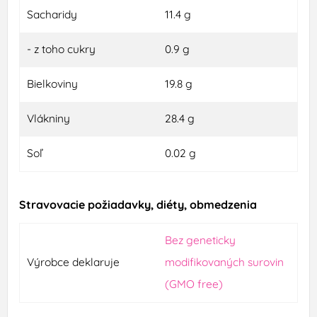
Sacharidy
11.4 g
- z toho cukry
0.9 g
Bielkoviny
19.8 g
Vlákniny
28.4 g
Soľ
0.02 g
Stravovacie požiadavky, diéty, obmedzenia
Bez geneticky
Výrobce deklaruje
modifikovaných surovin
(GMO free)