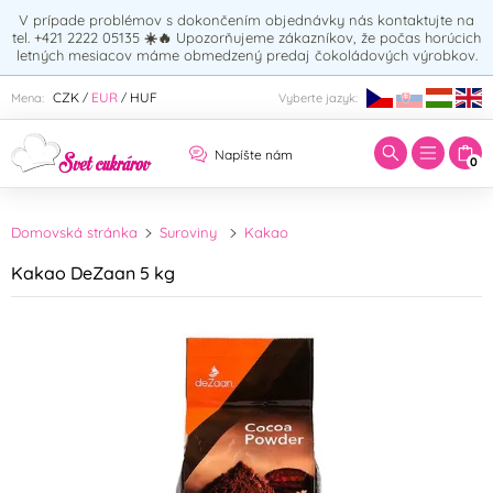
V prípade problémov s dokončením objednávky nás kontaktujte na
tel. +421 2222 05135
☀️🔥
Upozorňujeme zákazníkov, že počas horúcich
letných mesiacov máme obmedzený predaj čokoládových výrobkov.
Zadajte hľadaný výraz:
CZK
EUR
HUF
Mena:
Vyberte jazyk:
/
/
Napíšte nám
0
Domovská stránka
Suroviny
Kakao
Kakao DeZaan 5 kg