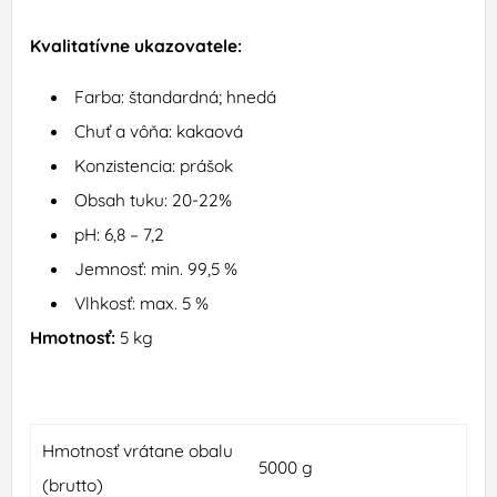
Kvalitatívne ukazovatele:
F
arba: štandardná; hnedá
Chuť a
vôňa: kakaová
Konzistencia: prášok
Obsah tuku: 20-22%
pH: 6,8 – 7,2
Jemnosť: min. 99,5 %
Vlhkosť: max. 5 %
Hmotnosť:
5 kg
Hmotnosť vrátane obalu
5000 g
(brutto)