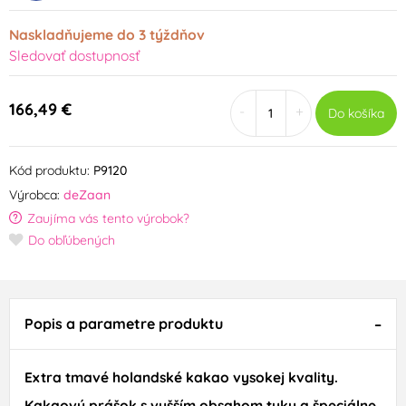
Naskladňujeme do 3 týždňov
Sledovať dostupnosť
166,49 €
-
+
Do košíka
Kód produktu:
P9120
Výrobca:
deZaan
Zaujíma vás tento výrobok?
Do obľúbených
Popis a parametre produktu
Extra
tmavé
holandské kakao
vysokej kvality
.
Kakaový
prášok
s
vyšším obsahom
tuku
a špeciálne