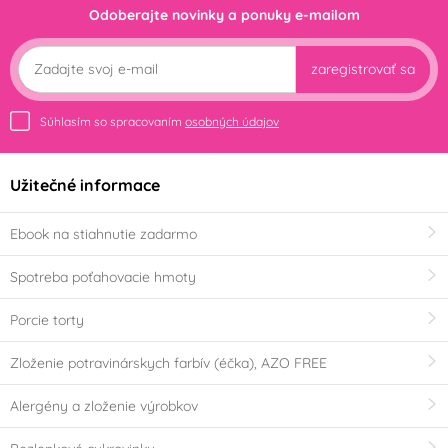
Odoberajte novinky a ponuky e-mailom
zaregistrovať sa
Súhlasím so spracovaním
osobných údajov
Užitečné informace
Ebook na stiahnutie zadarmo
Spotreba poťahovacie hmoty
Porcie torty
Zloženie potravinárskych farbív (éčka), AZO FREE
Alergény a zloženie výrobkov