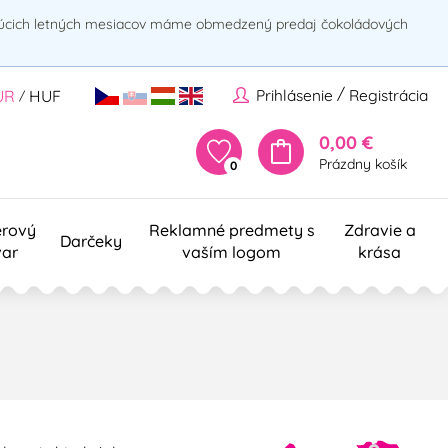
rúcich letných mesiacov máme obmedzený predaj čokoládových
/
Prihlásenie
Registrácia
UR
HUF
/
0,00 €
Prázdny košík
0
erový
Reklamné predmety s
Zdravie a
Darčeky
var
vaším logom
krása