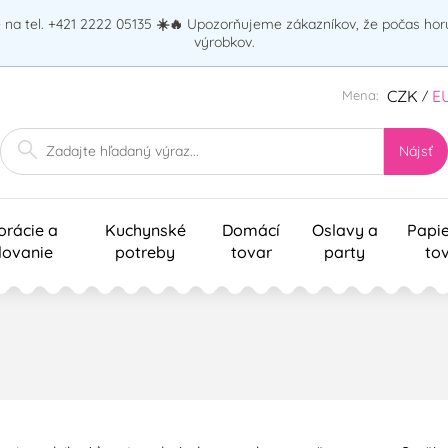
na tel. +421 2222 05135
☀️🔥
Upozorňujeme zákazníkov, že počas ho
výrobkov.
CZK
E
Mena:
/
Nájsť
orácie a
Kuchynské
Domácí
Oslavy a
Papi
lovanie
potreby
tovar
party
to