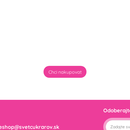
Chci nakupovat
Odoberajt
eshop@svetcukrarov.sk