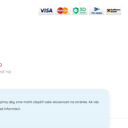
0
st na
jíma, aby sme mohli zlepšiť vaše skúsenosti na stránke. Ak vás
ad informácií.
anyi