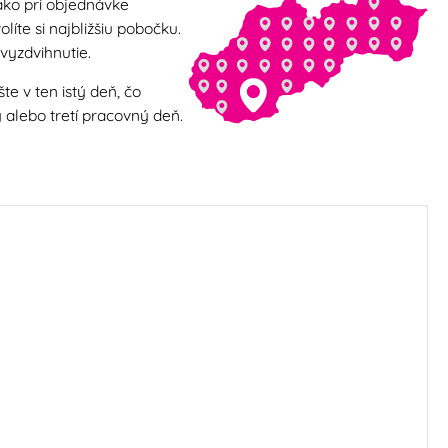
ako pri objednávke
líte si najbližšiu pobočku.
vyzdvihnutie.
e v ten istý deň, čo
alebo tretí pracovný deň.