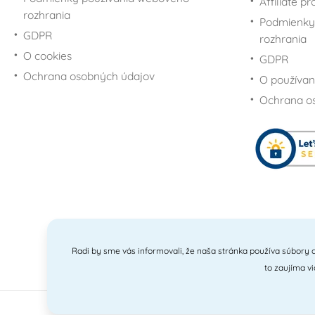
Affiliate p
rozhrania
Podmienky
GDPR
rozhrania
O cookies
GDPR
Ochrana osobných údajov
O používan
Ochrana o
Radi by sme vás informovali, že naša stránka používa súbory c
to zaujíma v
201