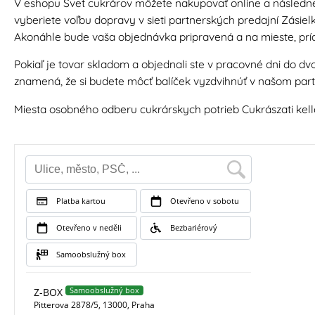
V eshopu Svet cukrárov môžete nakupovať online a následne 
vyberiete voľbu dopravy v sieti partnerských predajní Zásielk
Akonáhle bude vaša objednávka pripravená a na mieste, prí
Pokiaľ je tovar skladom a objednali ste v pracovné dni do d
znamená, že si budete môcť balíček vyzdvihnúť v našom par
Miesta osobného odberu cukrárskych potrieb Cukrászati kel