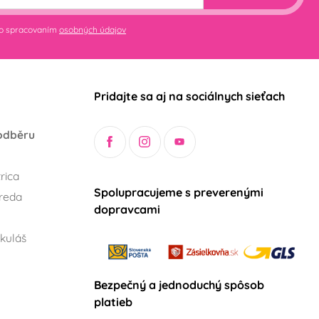
so spracovaním
osobných údajov
Pridajte sa aj na sociálnych sieťach
odběru
rica
Spolupracujeme s preverenými
reda
dopravcami
kuláš
Bezpečný a jednoduchý spôsob
platieb