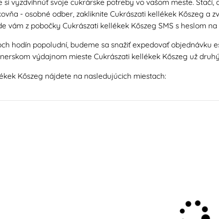
si vyzdvihnúť svoje cukrárske potreby vo vašom meste. Stačí, 
ovňa - osobné odber, zakliknite Cukrászati kellékek Kőszeg a zvo
de vám z pobočky Cukrászati kellékek Kőszeg SMS s heslom na 
voch hodín popoludní, budeme sa snažiť expedovať objednávku ešt
tnerskom výdajnom mieste Cukrászati kellékek Kőszeg už druhý 
lékek Kőszeg nájdete na nasledujúcich miestach: