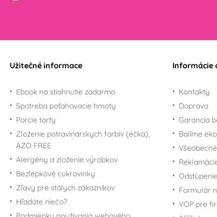
Užitečné informace
Informácie 
Ebook na stiahnutie zadarmo
Kontakty
Spotreba poťahovacie hmoty
Doprava
Porcie torty
Garancia b
Zloženie potravinárskych farbív (éčka),
Balíme eko
AZO FREE
Všeobecné
Alergény a zloženie výrobkov
Reklamáci
Bezlepkové cukrovinky
Odstúpenie
Zľavy pre stálych zákazníkov
Formulár n
Hľadáte niečo?
VOP pre fi
Podmienky používania webového