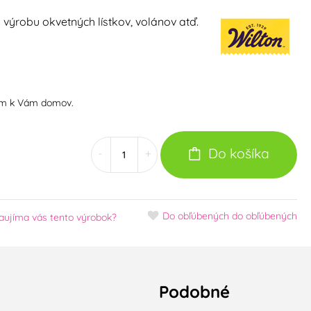
 výrobu okvetných lístkov, volánov atď.
om k Vám domov.
Do košíka
-
+
Do obľúbených
do obľúbených
aujíma vás tento výrobok?
Podobné