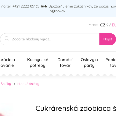
na tel. +421 2222 05135
☀️🔥
Upozorňujeme zákazníkov, že počas ho
výrobkov.
CZK
E
Mena:
/
Nájsť
orácie a
Kuchynské
Domácí
Oslavy a
Papi
lovanie
potreby
tovar
party
to
Špičky
Hladké špičky
Cukrárenská zdobiaca šp