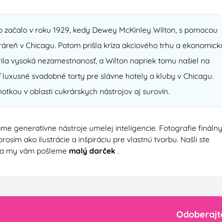
o začalo v roku 1929, kedy Dewey McKinley Wilton, s pomocou
kráreň v Chicagu. Potom prišla kríza akciového trhu a ekonomick
rila vysoká nezamestnanosť, a Wilton napriek tomu našiel na
 luxusné svadobné torty pre slávne hotely a kluby v Chicagu.
otkou v oblasti cukrárskych nástrojov aj surovín.
e generatívne nástroje umelej inteligencie. Fotografie fináln
sím ako ilustrácie a inšpiráciu pre vlastnú tvorbu. Našli ste
a my vám pošleme
malý darček
.
Odoberajt