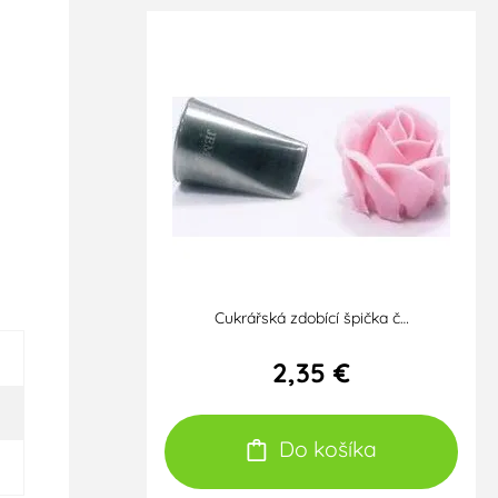
Cukrářská zdobící špička č…
2,35 €
Do košíka