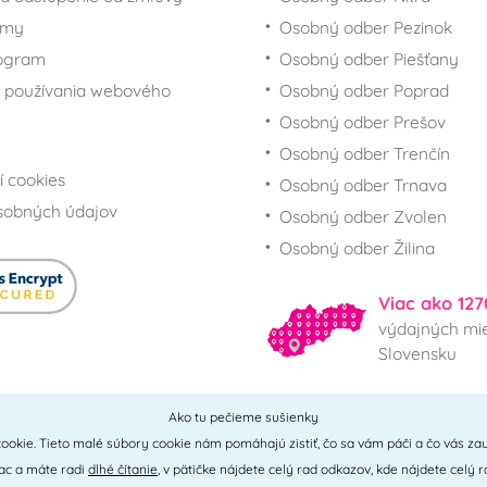
rmy
Osobný odber Pezinok
rogram
Osobný odber Piešťany
 používania webového
Osobný odber Poprad
Osobný odber Prešov
Osobný odber Trenčín
í cookies
Osobný odber Trnava
sobných údajov
Osobný odber Zvolen
Osobný odber Žilina
Viac ako 127
výdajných mie
Slovensku
Ako tu pečieme sušienky
Všetky miesta
ookie. Tieto malé súbory cookie nám pomáhajú zistiť, čo sa vám páči a čo vás zau
iac a máte radi
dlhé čítanie
, v pätičke nájdete celý rad odkazov, kde nájdete celý r