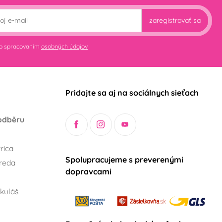
zaregistrovať sa
so spracovaním
osobných údajov
Pridajte sa aj na sociálnych sieťach
odběru
rica
Spolupracujeme s preverenými
reda
dopravcami
kuláš