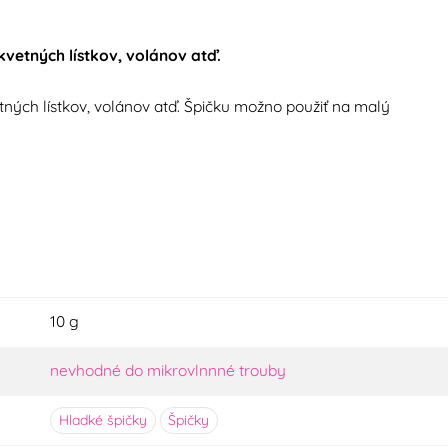
kvetných lístkov, volánov atď.
tných lístkov, volánov atď. Špičku možno použiť na malý
10 g
nevhodné do mikrovlnnné trouby
Hladké špičky
Špičky