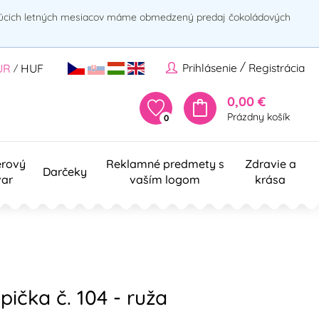
rúcich letných mesiacov máme obmedzený predaj čokoládových
/
Prihlásenie
Registrácia
UR
HUF
/
0,00 €
Prázdny košík
0
erový
Reklamné predmety s
Zdravie a
Darčeky
var
vaším logom
krása
ička č. 104 - ruža