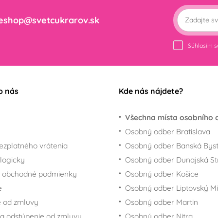
eshop@svetcukrarov.sk
Súhlasím 
o nás
Kde nás nájdete?
Všechna místa osobního 
Osobný odber Bratislava
ezplatného vrátenia
Osobný odber Banská Byst
logicky
Osobný odber Dunajská St
 obchodné podmienky
Osobný odber Košice
e
Osobný odber Liptovský Mi
 od zmluvy
Osobný odber Martin
a odstúpenie od zmluvy
Osobný odber Nitra