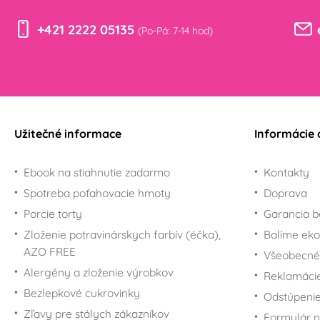
+421 2222 05135
(Po-Pá: 7-14 hod)
Užitečné informace
Informácie 
Ebook na stiahnutie zadarmo
Kontakty
Spotreba poťahovacie hmoty
Doprava
Porcie torty
Garancia b
Zloženie potravinárskych farbív (éčka),
Balíme eko
AZO FREE
Všeobecné
Alergény a zloženie výrobkov
Reklamáci
Bezlepkové cukrovinky
Odstúpenie
Zľavy pre stálych zákazníkov
Formulár n