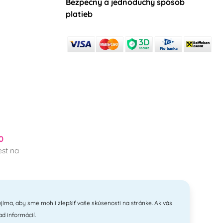
Bezpečný a jednoduchý spôsob
platieb
0
st na
jíma, aby sme mohli zlepšiť vaše skúsenosti na stránke. Ak vás
ad informácií.