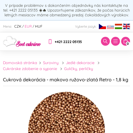
V prípade problémov s dokončením objednávky nás kontaktujte na
tel. +421 2222 05135
☀️🔥
Upozorňujeme zákazníkov, že počas horúcich
letných mesiacov máme obmedzený predaj čokoládových výrobkov.
Zadajte hľadaný výraz:
CZK
EUR
HUF
Mena:
Vyberte jazyk:
/
/
+421 2222 05135
0
Domovská stránka
Suroviny
Jedlé dekoracie
Cukrárske zdobenie a sypanie
Guličky, perličky
Cukrová dekorácia - makovo ružovo-zlatá Retro - 1,8 kg