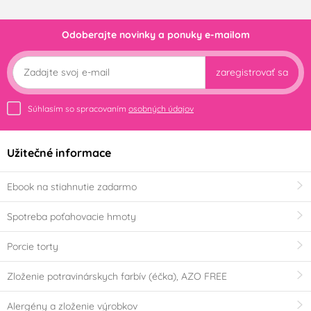
Odoberajte novinky a ponuky e-mailom
zaregistrovať sa
Súhlasím so spracovaním
osobných údajov
Užitečné informace
Ebook na stiahnutie zadarmo
Spotreba poťahovacie hmoty
Porcie torty
Zloženie potravinárskych farbív (éčka), AZO FREE
Alergény a zloženie výrobkov