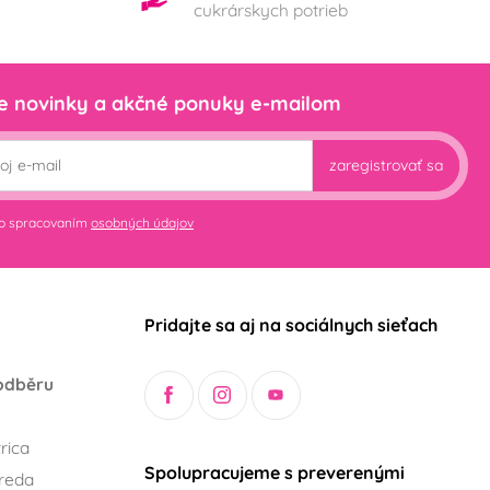
cukrárskych potrieb
e novinky a akčné ponuky e-mailom
zaregistrovať sa
so spracovaním
osobných údajov
Pridajte sa aj na sociálnych sieťach
odběru
rica
Spolupracujeme s preverenými
reda