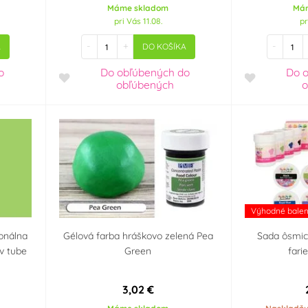
Máme skladom
Má
pri Vás 11.08.
pr
-
+
-
A
DO KOŠÍKA
o
Do obľúbených
do
Do 
obľúbených
o
Výhodné balen
ionálna
Gélová farba hráškovo zelená Pea
Sada ôsmic
v tube
Green
fari
3,02 €