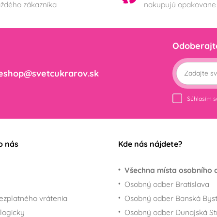
aždého zákazníka
nakupujú opakovane
Odoberajt
eshop@svetcukrarov.sk
Súhlasím 
o nás
Kde nás nájdete?
Všechna místa osobního 
Osobný odber Bratislava
ezplatného vrátenia
Osobný odber Banská Byst
logicky
Osobný odber Dunajská St