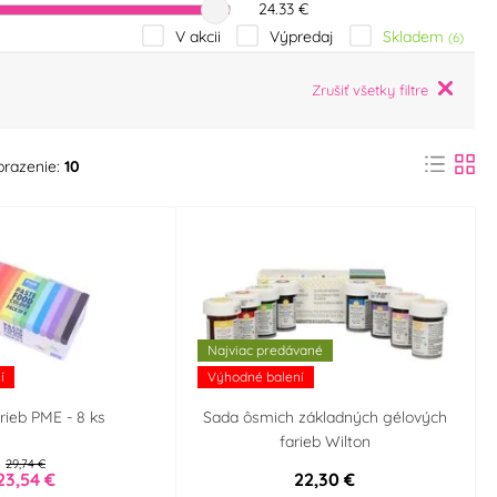
24.33 €
Skladem
V akcii
Výpredaj
(6)
Zrušiť všetky filtre
brazenie:
10
Najviac predávané
í
Výhodné balení
rieb PME - 8 ks
Sada ôsmich základných gélových
farieb Wilton
29,74 €
23,54 €
22,30 €