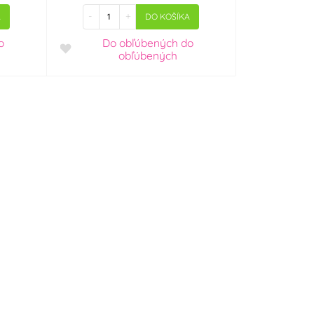
-
+
A
DO KOŠÍKA
o
Do obľúbených
do
obľúbených