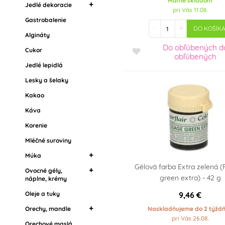
Máme skladom
Ruby čokoláda
Jedlé dekoracie
pri Vás 11.08.
Suroviny na donuty
Nugát
Gastrobalenie
Jedlý papier
-
+
Šľahačky a smotany
DO KOŠÍK
Čokoládové polevy
Cukrárske zdobenie a
Algináty
Zmrzliny
sypanie
Čoko transfer fólie
Do obľúbených
d
Cukor
obľúbených
Želatíny
Čokoládové dekorácie
Ochutené čokolády a
Jedlé lepidlá
polevy
Ostatní cukrářské
Jedlé krajky
Lesky a šelaky
suroviny
Darčekové čokoládky
Dekorácie z marcipánu
Kakao
Dekoračné lesky a
Káva
glitre
Korenie
Jedlé kvety
Mléčné suroviny
Múka
Gélová farba Extra zelená (
Ovocné gély,
Mandľová múka
green extra) - 42 g
náplne, krémy
9,46 €
Oleje a tuky
Krémy na torty
Náplne, krémy a
Naskladňujeme do 2 týžd
Orechy, mandle
džemy
pri Vás 26.08.
Orechové maslá
Mandľová múka