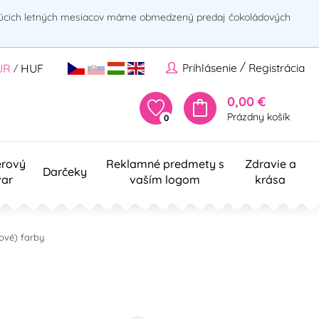
rúcich letných mesiacov máme obmedzený predaj čokoládových
/
Prihlásenie
Registrácia
UR
HUF
/
0,00 €
Prázdny košík
0
erový
Reklamné predmety s
Zdravie a
Darčeky
var
vaším logom
krása
ové) farby