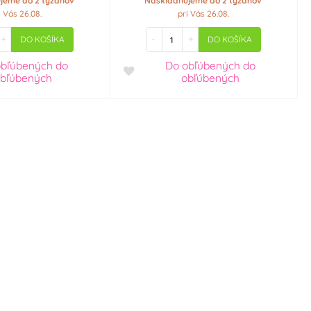
jeme do 2 týždňov
Naskladňujeme do 2 týždňov
i Vás 26.08.
pri Vás 26.08.
+
-
+
DO KOŠÍKA
DO KOŠÍKA
obľúbených
do
Do obľúbených
do
bľúbených
obľúbených