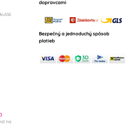
dopravcami
kuláš
Bezpečný a jednoduchý spôsob
platieb
0
st na