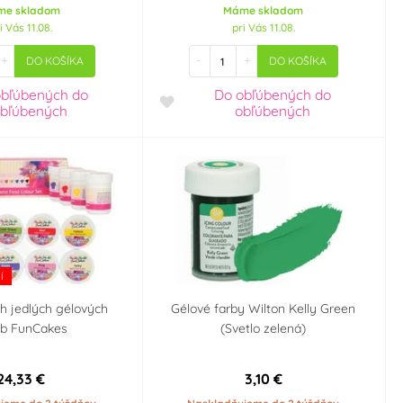
me skladom
Máme skladom
i Vás 11.08.
pri Vás 11.08.
+
-
+
DO KOŠÍKA
DO KOŠÍKA
obľúbených
do
Do obľúbených
do
bľúbených
obľúbených
í
h jedlých gélových
Gélové farby Wilton Kelly Green
eb FunCakes
(Svetlo zelená)
24,33 €
3,10 €