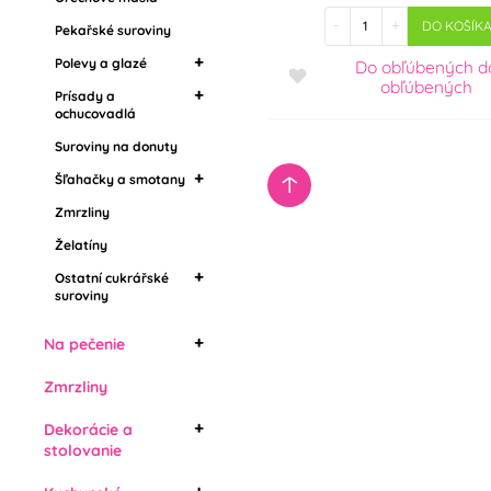
Marmelády, džemy
-
+
DO KOŠÍK
Pekařské suroviny
Ochucovacie pasty,
Polevy a glazé
Do obľúbených
d
arómy
obľúbených
Prísady a
Zrkadlové polevy
ochucovadlá
Tukové polevy
Suroviny na donuty
Potravinárske arómy
Poleva v kôstkach
Griláš (griliáž)
Šľahačky a smotany
Drip polevy
Zmrzliny
Stužovače šľahačky
Rastlinné šľahačky
Želatíny
Živočišné šlehačky
Ostatní cukrářské
suroviny
Jedlé chladiace spreje
Na pečenie
Formy na bábovky
Zmrzliny
Tortové formy
Dekorácie a
Forma srnčí chrbát
Tortové formy s dnom
stolovanie
Tortové formy - ráfiky
Formy jednorazové
Brčka a slámky