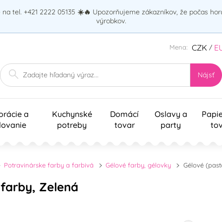
na tel. +421 2222 05135
☀️🔥
Upozorňujeme zákazníkov, že počas ho
výrobkov.
CZK
E
Mena:
/
Nájsť
orácie a
Kuchynské
Domácí
Oslavy a
Papi
lovanie
potreby
tovar
party
to
Potravinárske farby a farbivá
Gélové farby, gélovky
Gélové (past
 farby, Zelená