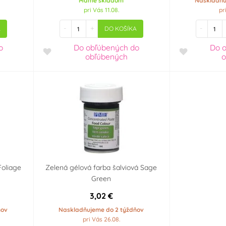
Máme skladom
Naskladňu
pri Vás 11.08.
pr
-
+
-
A
DO KOŠÍKA
o
Do obľúbených
do
Do 
obľúbených
o
Foliage
Zelená gélová farba šalviová Sage
Green
3,02 €
ňov
Naskladňujeme do 2 týždňov
pri Vás 26.08.