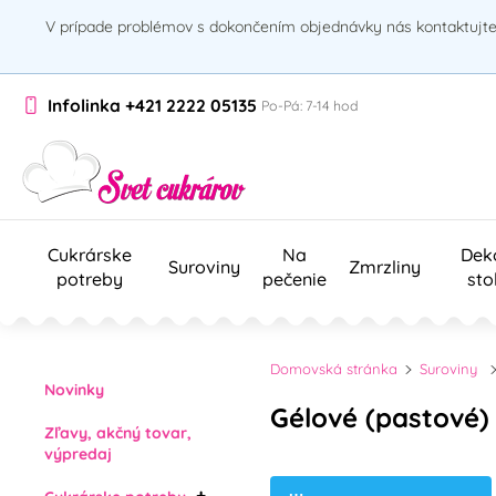
V prípade problémov s dokončením objednávky nás kontaktujte 
Infolinka
+421 2222 05135
Po-Pá: 7-14 hod
Cukrárske
Na
Dek
Suroviny
Zmrzliny
potreby
pečenie
sto
Domovská stránka
Suroviny
Novinky
Gélové (pastové)
Zľavy, akčný tovar,
výpredaj