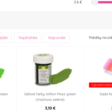
2.6 €
ejšie
Najdrahšie
Najnovšie
Položky na zo
Výhodné balen
Green
Gélové farby Wilton Moss green
Sada fa
(machovo zelená)
3,10 €