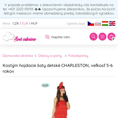
V prípade problémov s dokončením objednávky nás kontaktujte na
tel. +421 2222 05135
☀️🔥
Upozorňujeme zákazníkov, že počas horúcich
letných mesiacov máme obmedzený predaj čokoládových výrobkov.
Zadajte hľadaný výraz:
CZK
EUR
HUF
Mena:
Vyberte jazyk:
/
/
Napíšte nám
0
Domovská stránka
Oslavy a party
Fotodoplnky
Kostým hojdacie šaty detské CHARLESTON, veľkosť 5-6
rokov