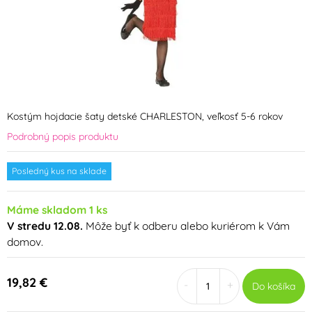
Kostým hojdacie šaty detské CHARLESTON, veľkosť 5-6 rokov
Podrobný popis produktu
Posledný kus na sklade
Máme skladom 1 ks
V stredu 12.08.
Môže byť k odberu alebo kuriérom k Vám
domov.
19,82 €
-
+
Do košíka