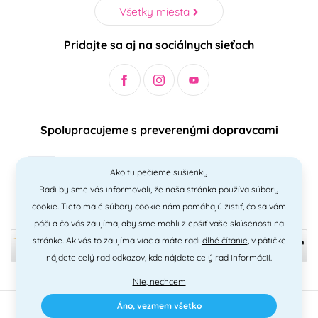
Všetky miesta
Pridajte sa aj na sociálnych sieťach
Spolupracujeme s preverenými dopravcami
Ako tu pečieme sušienky
Radi by sme vás informovali, že naša stránka používa súbory
Bezpečný a jednoduchý spôsob platieb
cookie. Tieto malé súbory cookie nám pomáhajú zistiť, čo sa vám
páči a čo vás zaujíma, aby sme mohli zlepšiť vaše skúsenosti na
stránke. Ak vás to zaujíma viac a máte radi
dlhé čítanie
, v pätičke
nájdete celý rad odkazov, kde nájdete celý rad informácií.
Nie, nechcem
Áno, vezmem všetko
2010 - 2026 © PNM International s.r.o. • technické riešenie
Simplia
•