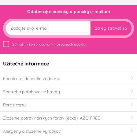
Odoberajte novinky a ponuky e-mailom
zaregistrovať sa
Súhlasím so spracovaním
osobných údajov
Užitečné informace
Ebook na stiahnutie zadarmo
Spotreba poťahovacie hmoty
Porcie torty
Zloženie potravinárskych farbív (éčka), AZO FREE
Alergény a zloženie výrobkov