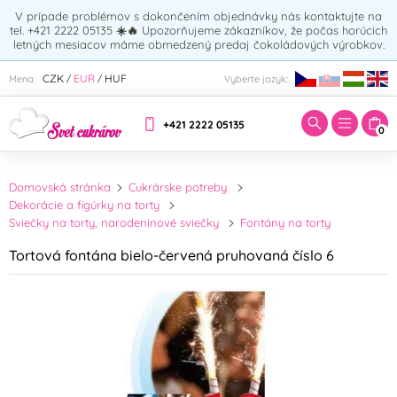
V prípade problémov s dokončením objednávky nás kontaktujte na
tel. +421 2222 05135
☀️🔥
Upozorňujeme zákazníkov, že počas horúcich
letných mesiacov máme obmedzený predaj čokoládových výrobkov.
Zadajte hľadaný výraz:
CZK
EUR
HUF
Mena:
Vyberte jazyk:
/
/
+421 2222 05135
0
Domovská stránka
Cukrárske potreby
Dekorácie a figúrky na torty
Sviečky na torty, narodeninové sviečky
Fontány na torty
Tortová fontána bielo-červená pruhovaná číslo 6