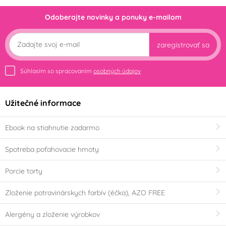
Odoberajte novinky a ponuky e-mailom
zaregistrovať sa
Súhlasím so spracovaním
osobných údajov
Užitečné informace
Ebook na stiahnutie zadarmo
Spotreba poťahovacie hmoty
Porcie torty
Zloženie potravinárskych farbív (éčka), AZO FREE
Alergény a zloženie výrobkov