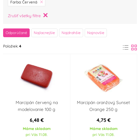
značka
Farba: Červená
Frischmann
FunCakes
Zrušiť všetky filtre
(2)
(2)
Odense Marcipan
Zeelandia
Odporúčané
Najlacnejšie
Najdrahšie
Najnovšie
(0)
(0)
Farba
Položiek:
4
Bílá
Černá
(2)
(3)
Červená
Fialová
(4)
(1)
Hnědá
Modrá
(2)
(2)
Marcipán červený na
Marcipán oranžový Sunset
modelovanie 100 g
Orange 250 g
Oranžová
Růžová
(2)
(3)
6,48 €
4,75 €
Máme skladom
Máme skladom
Zelená
Žlutá
(3)
(3)
pri Vás 11.08.
pri Vás 11.08.