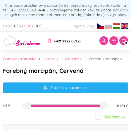
V prípade problémov s dokončením objednávky nás kontaktujte na
tel. +421 2222 05135
☀️🔥
Upozorňujeme zákazníkov, že počas horúcich
letných mesiacov máme obmedzený predaj čokoládových výrobkov.
Zadajte hľadaný výraz:
CZK
EUR
HUF
Mena:
Vyberte jazyk:
/
/
+421 2222 05135
0
Domovská stránka
Suroviny
Marcipán
Farebný marcipán
Farebný marcipán, Červená
Značka a parameter
4.5 €
141.64 €
Skladem
(3)