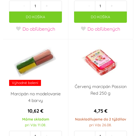
Materiál
-
+
-
+
Marcipán
DO KOŠÍKA
DO KOŠÍKA
(4)
Do obľúbených
Do obľúbených
Výrobce deklaruje
Neobsahuje AZO
Neobsahuje laktózu
barviva (AZO free)
(Lactose free)
(1)
(1)
Neobsahuje palmový
Neobsahuje
olej
transmastné kyseliny
(1)
(TFA Free)
(1)
Výhodné balení
Červený marcipán Passion
Red 250 g
Marcipán na modelovanie
Party téma
4 barvy
Minecraft
Krteček
10,62 €
4,75 €
Máme skladom
Naskladňujeme do 2 týždňov
Mickey a Minnie
Panenka LOL Surprise
pri Vás 11.08.
pri Vás 26.08.
Mouse
-
+
-
+