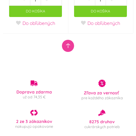
DO KOŠÍKA
DO KOŠÍKA
Halloween
Do obľúbených
Do obľúbených
Krajina pôvodu
Česká republika
Holandsko
Dánsko
Německo
Doprava zdarma
Zľava za vernosť
už od 74,35 €
pre každého zákazníka
2 ze 3 zákazníkov
8275 druhov
nakupujú opakovane
cukrárskych potrieb