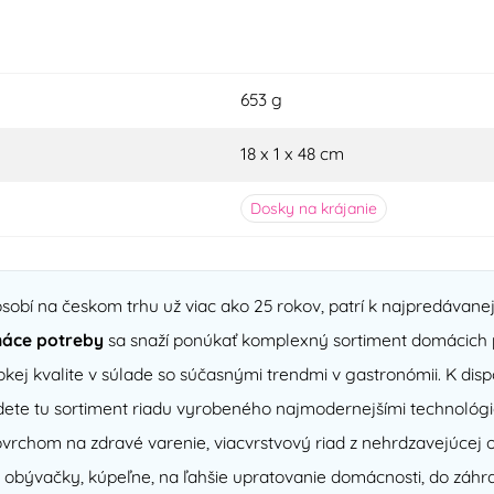
653 g
18 x 1 x 48 cm
Dosky na krájanie
sobí na českom trhu už viac ako 25 rokov, patrí k najpredávan
áce potreby
sa snaží ponúkať komplexný sortiment domácich p
kej kvalite v súlade so súčasnými trendmi v gastronómii. K di
ete tu sortiment riadu vyrobeného najmodernejšími technológi
chom na zdravé varenie, viacvrstvový riad z nehrdzavejúcej o
 obývačky, kúpeľne, na ľahšie upratovanie domácnosti, do záhra