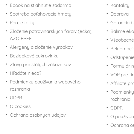
Ebook na stiahnutie zadarmo
Kontakty
Spotreba poťahovacie hmoty
Doprava
Porcie torty
Garancia b
Zloženie potravinárskych farbív (éčka),
Balíme eko
AZO FREE
Všeobecné
Alergény a zloženie výrobkov
Reklamáci
Bezlepkové cukrovinky
Odstúpenie
Zľavy pre stálych zákazníkov
Formulár n
Hľadáte niečo?
VOP pre fi
Podmienky používania webového
Affiliate p
rozhrania
Podmienky
GDPR
rozhrania
O cookies
GDPR
Ochrana osobných údajov
O používan
Ochrana o