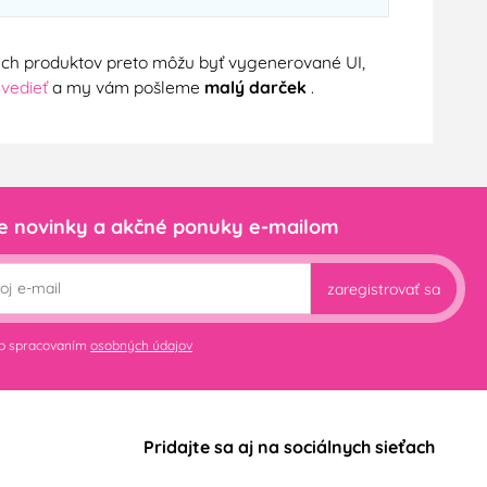
nych produktov preto môžu byť vygenerované UI,
 vedieť
a my vám pošleme
malý darček
.
e novinky a akčné ponuky e-mailom
zaregistrovať sa
so spracovaním
osobných údajov
Pridajte sa aj na sociálnych sieťach