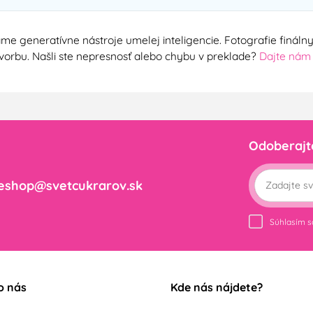
me generatívne nástroje umelej inteligencie. Fotografie finál
ú tvorbu. Našli ste nepresnosť alebo chybu v preklade?
Dajte nám
Odoberajt
eshop@svetcukrarov.sk
Súhlasím 
o nás
Kde nás nájdete?