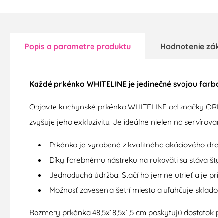
Popis a parametre produktu
Hodnotenie zá
Každé prkénko WHITELINE je jedinečné svojou farbou
Objavte kuchynské prkénko WHITELINE od značky ORION
zvyšuje jeho exkluzivitu. Je ideálne nielen na servírovan
Prkénko je vyrobené z kvalitného akáciového drev
Díky farebnému nástreku na rukoväti sa stáva š
Jednoduchá údržba: Stačí ho jemne utrieť a je pri
Možnosť zavesenia šetrí miesto a uľahčuje sklado
Rozmery prkénka 48,5x18,5x1,5 cm poskytujú dostatok p