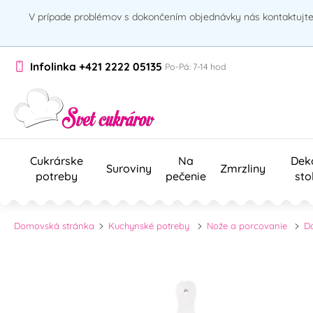
V prípade problémov s dokončením objednávky nás kontaktujte 
Infolinka
+421 2222 05135
Po-Pá: 7-14 hod
Cukrárske
Na
Dek
Suroviny
Zmrzliny
potreby
pečenie
sto
Domovská stránka
Kuchynské potreby
Nože a porcovanie
D