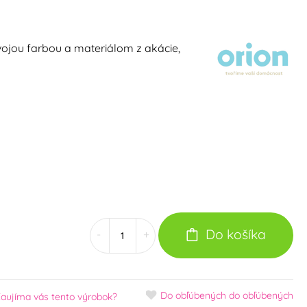
ojou farbou a materiálom z akácie,
Do košíka
-
+
Do obľúbených
do obľúbených
aujíma vás tento výrobok?