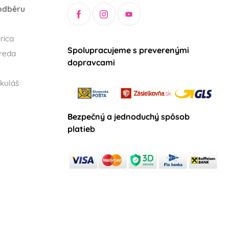
odběru
rica
Spolupracujeme s preverenými
reda
dopravcami
kuláš
Bezpečný a jednoduchý spôsob
platieb