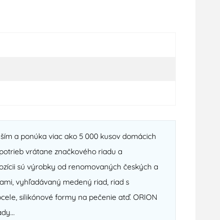
ejším a ponúka viac ako 5 000 kusov domácich
otrieb vrátane značkového riadu a
spozícii sú výrobky od renomovaných českých a
ami, vyhľadávaný medený riad, riad s
cele, silikónové formy na pečenie atď. ORION
dy...