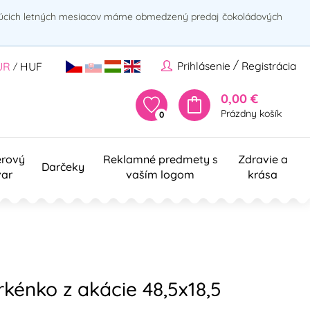
rúcich letných mesiacov máme obmedzený predaj čokoládových
/
Prihlásenie
Registrácia
UR
HUF
/
0,00 €
Prázdny košík
0
erový
Reklamné predmety s
Zdravie a
Darčeky
var
vaším logom
krása
rkénko z akácie 48,5x18,5