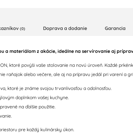
kazníkov
Doprava a dodanie
Garancia
(0)
 a materiálom z akácie, ideálne na servírovanie aj príprav
, ktoré povýši vaše stolovanie na novú úroveň. Každé prkénko
ie raňajok alebo večere, ale aj na prípravu jedál pri varení a gri
a, ktoré je známe svojou trvanlivosťou a odolnosťou.
týlovým doplnkom vašej kuchyne.
pravené na ďalšie použitie.
vanie.
riestoru pre každý kulinársky úkon.