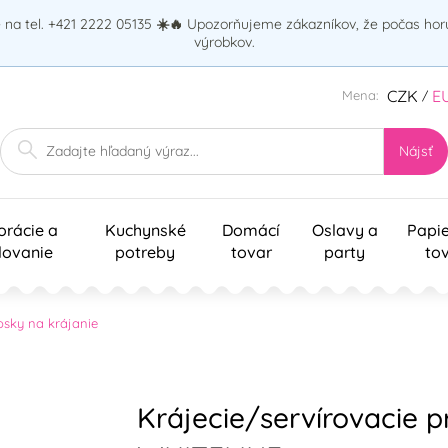
na tel. +421 2222 05135
☀️🔥
Upozorňujeme zákazníkov, že počas ho
výrobkov.
CZK
E
Mena:
/
Nájsť
orácie a
Kuchynské
Domácí
Oslavy a
Papi
lovanie
potreby
tovar
party
to
osky na krájanie
Krájecie/servírovacie p