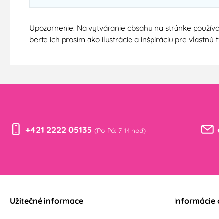
Upozornenie: Na vytváranie obsahu na stránke používa
berte ich prosím ako ilustrácie a inšpiráciu pre vlastn
+421 2222 05135
(Po-Pá: 7-14 hod)
Užitečné informace
Informácie 